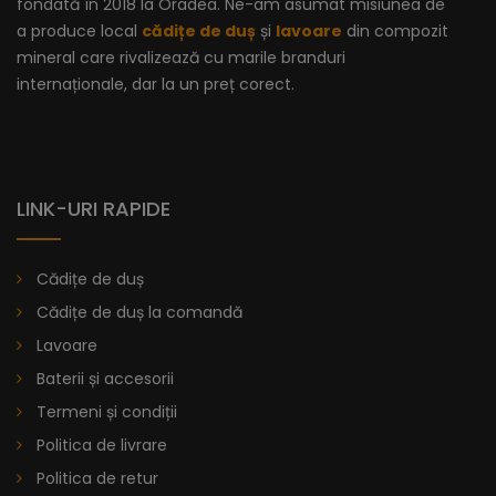
fondată în 2018 la Oradea. Ne-am asumat misiunea de
a produce local
cădițe de duș
și
lavoare
din compozit
mineral care rivalizează cu marile branduri
internaționale, dar la un preț corect.
LINK-URI RAPIDE
Cădițe de duș
Cădițe de duș la comandă
Lavoare
Baterii și accesorii
Termeni și condiții
Politica de livrare
Politica de retur