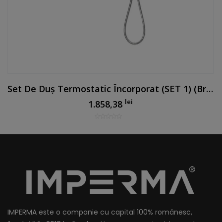
Set De Duș Termostatic Încorporat (SET 1) (braț De Tavan) Crom
lei
1.858,38
IMPERMA este o companie cu capital 100% românesc,