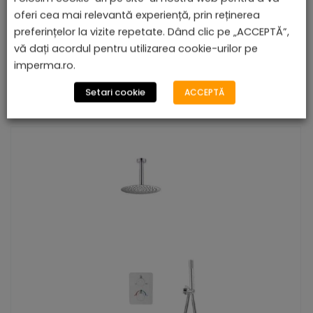
oferi cea mai relevantă experiență, prin reținerea
preferințelor la vizite repetate. Dând clic pe „ACCEPTĂ”,
vă dați acordul pentru utilizarea cookie-urilor pe
PRODUSE ASEMĂNĂTOARE
imperma.ro.
Setari cookie
ACCEPTĂ