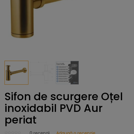
Sifon de scurgere Oțel
inoxidabil PVD Aur
periat
0
recenzii
Adaugă o recenzie