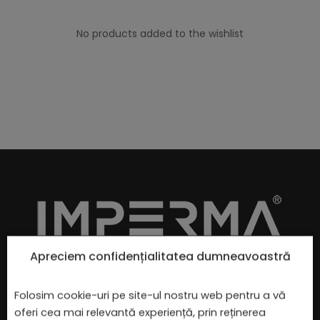
No products added to the wishlist
Apreciem confidențialitatea dumneavoastră
IMPERMA este o companie cu capital 100% românesc,
fondată în 2018 la Oradea. Ne-am asumat misiunea de
Folosim cookie-uri pe site-ul nostru web pentru a vă
a produce local
cădițe de duș
și
lavoare
din compozit
oferi cea mai relevantă experiență, prin reținerea
mineral care rivalizează cu marile branduri