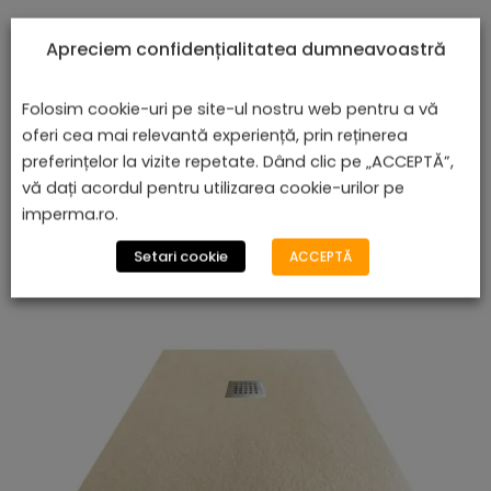
Apreciem confidențialitatea dumneavoastră
Folosim cookie-uri pe site-ul nostru web pentru a vă
oferi cea mai relevantă experiență, prin reținerea
Cădiță De Duș Serena, Alb, Cu Sifon Inclus
preferințelor la vizite repetate. Dând clic pe „ACCEPTĂ”,
lei
De la
996,47
vă dați acordul pentru utilizarea cookie-urilor pe
imperma.ro.
Setari cookie
ACCEPTĂ