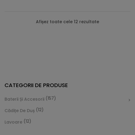
Afișez toate cele 12 rezultate
CATEGORII DE PRODUSE
(157)
Baterii Și Accesorii
(12)
Cădițe De Duș
(12)
Lavoare
Cădiță De Duș Dalia, Alb, Cu Sifon Inclus