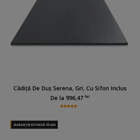
Cădiță De Duș Serena, Gri, Cu Sifon Inclus
lei
De la
996,47