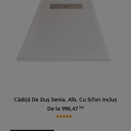
Cădiță De Duș Senia, Alb, Cu Sifon Inclus
lei
De la
996,47