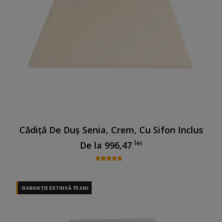
Cădiță De Duș Senia, Crem, Cu Sifon Inclus
lei
De la
996,47