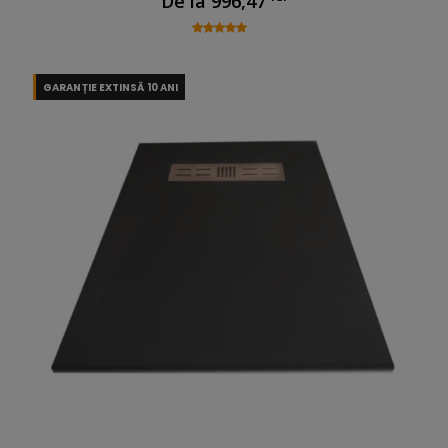
De la
996,47