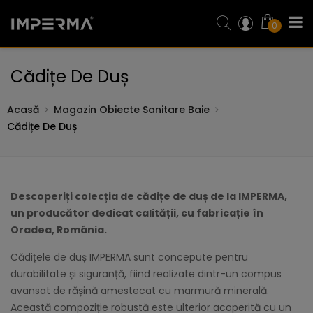
0
Cădițe De Duș
Acasă
Magazin Obiecte Sanitare Baie
Cădițe De Duș
Descoperiți colecția de cădițe de duș de la IMPERMA,
un producător dedicat calității, cu fabricație în
Oradea, România.
Cădițele de duș IMPERMA sunt concepute pentru
durabilitate și siguranță, fiind realizate dintr-un compus
avansat de rășină amestecat cu marmură minerală.
Această compoziție robustă este ulterior acoperită cu un