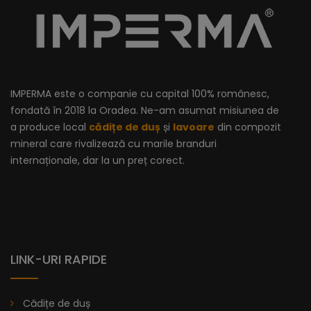
IMPERMA este o companie cu capital 100% românesc,
fondată în 2018 la Oradea. Ne-am asumat misiunea de
a produce local
cădițe de duș
și
lavoare
din compozit
mineral care rivalizează cu marile branduri
internaționale, dar la un preț corect.
LINK-URI RAPIDE
Cădiță De Duș Dalia, Antracit, Cu Sifon Inclus
Cădițe de duș