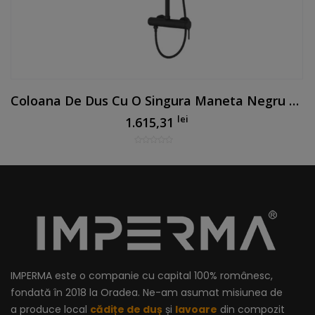
Coloana De Dus Cu O Singura Maneta Negru Mat
lei
1.615,31
IMPERMA este o companie cu capital 100% românesc,
fondată în 2018 la Oradea. Ne-am asumat misiunea de
a produce local
cădițe de duș
și
lavoare
din compozit