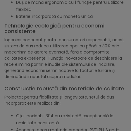
Duș de mână ergonomic cu 1 funcție pentru utilizare
flexibilă
Baterie încorporată cu manetă unică
Tehnologie ecologică pentru economii
consistente
Ingenios conceput pentru consumatori responsabili, acest
sistem de duș reduce utilizarea apei cu până la 30% prin
mecanism de aerare avansată, fără a compromite
calitatea experienței. Funcția inovatoare de deschidere la
rece elimină pornirile inutile ale sistemului de încălzire,
generând economii semnificative la facturile lunare și
diminuând impactul asupra mediului.
Construcție robustă din materiale de calitate
Proiectat pentru fiabilitate și longevitate, setul de duș
încorporat este realizat din:
Oțel inoxidabil 304 cu rezistență excepțională la
umiditate constantă
Acoperire negru mat prin procedeu PVD PLUS anti-