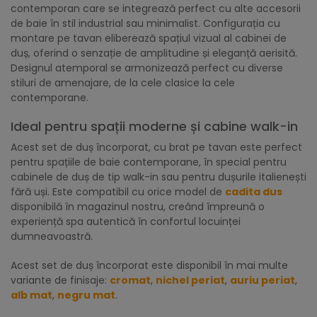
contemporan care se integrează perfect cu alte accesorii
de baie în stil industrial sau minimalist. Configurația cu
montare pe tavan eliberează spațiul vizual al cabinei de
duș, oferind o senzație de amplitudine și eleganță aerisită.
Designul atemporal se armonizează perfect cu diverse
stiluri de amenajare, de la cele clasice la cele
contemporane.
Ideal pentru spații moderne și cabine walk-in
Acest set de duș încorporat, cu brat pe tavan este perfect
pentru spațiile de baie contemporane, în special pentru
cabinele de duș de tip walk-in sau pentru dușurile italienești
fără uși. Este compatibil cu orice model de
cadita dus
disponibilă în magazinul nostru, creând împreună o
experiență spa autentică în confortul locuinței
dumneavoastră.
Acest set de duș încorporat este disponibil în mai multe
variante de finisaje:
cromat
,
nichel periat
,
auriu periat
,
alb mat
,
negru mat
.