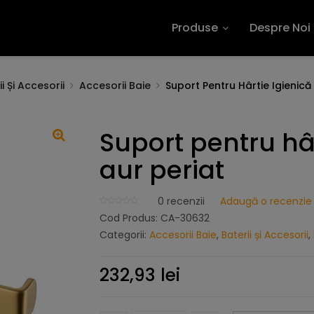
Produse
Despre Noi
i Și Accesorii
Accesorii Baie
Suport Pentru Hârtie Igienică 
Suport pentru hâr
aur periat
0
recenzii
Adaugă o recenzie
Cod Produs:
CA-30632
Categorii:
Accesorii Baie
,
Baterii și Accesorii
,
232,93
lei