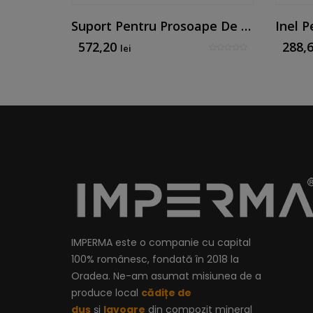
 Mat
Suport Pentru Prosoape De Hotel, Cromat
Inel 
572,20
288,
lei
IMPERMA este o companie cu capital
100% românesc, fondată în 2018 la
Oradea. Ne-am asumat misiunea de a
produce local
cădițe de
duș
și
lavoare
din compozit mineral