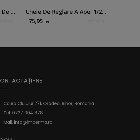
Umeraș Pentru Paravan De Duș Cromat
Cheie De Reglare A Apei 1/2 X 3/8 Negru Mat
Set Cu 
75,95
146,85
lei
ONTACTAȚI-NE
Calea Clujului 271, Oradea, Bihor, Romania
Tel.
0727 004 878
Mail.
info@imperma.ro