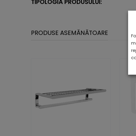
TIPOLOGIA PRODUSULUI:
PRODUSE ASEMĂNĂTOARE
Fo
ma
re
co