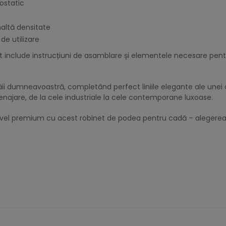
ostatic
altă densitate
de utilizare
at include instrucțiuni de asamblare și elementele necesare pentru
băii dumneavoastră, completând perfect liniile elegante ale une
amenajare, de la cele industriale la cele contemporane luxoase.
nivel premium cu acest robinet de podea pentru cadă – alegerea 