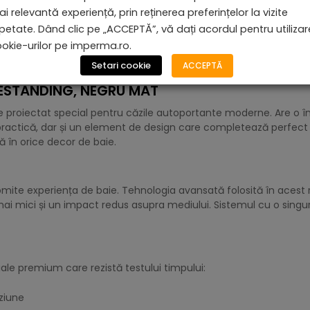
i relevantă experiență, prin reținerea preferințelor la vizite
petate. Dând clic pe „ACCEPTĂ”, vă dați acordul pentru utiliza
okie-urilor pe imperma.ro.
Setari cookie
ACCEPTĂ
EESTANDING, NEGRU MAT
 proiectat special pentru căzile autoportante moderne. Are o 
practică, dar și un element de design care completează perfect 
în orice decor de baie.
te experiența de baie. Tehnologia avansată folosită în acest 
 mai mici și un impact redus asupra mediului. Sistemul cu o sing
ale premium care rezistă testului timpului:
oziune