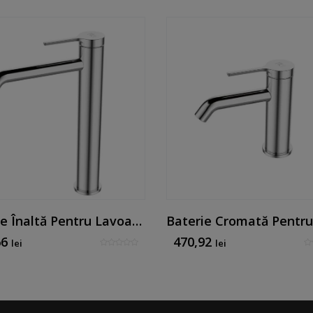
Baterie Înaltă Pentru Lavoar Pe Blat Mk Line, Finisaj Cromat
66
470,92
lei
lei