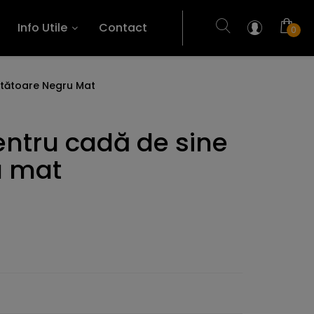
Info Utile
Contact
0
tătătoare Negru Mat
entru cadă de sine
u mat