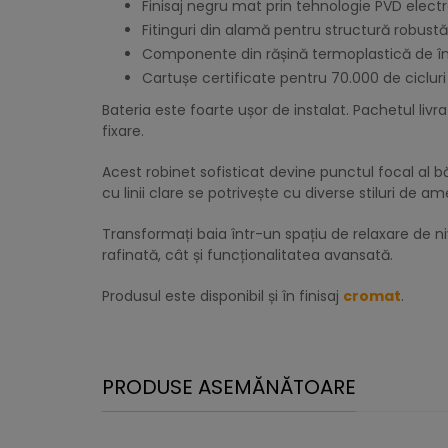
Finisaj negru mat prin tehnologie PVD electr
Fitinguri din alamă pentru structură robustă
Componente din rășină termoplastică de în
Cartușe certificate pentru 70.000 de cicluri 
Bateria este foarte ușor de instalat. Pachetul livr
fixare.
Acest robinet sofisticat devine punctul focal al 
cu linii clare se potrivește cu diverse stiluri de 
Transformați baia într-un spațiu de relaxare de 
rafinată, cât și funcționalitatea avansată.
Produsul este disponibil și în finisaj
cromat
.
PRODUSE ASEMĂNĂTOARE