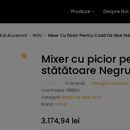
Produse
Despre Noi
i Și Accesorii
NOU
Mixer Cu Picior Pentru Cadă De Sine S
Mixer cu picior p
stătătoare Negr
0
recenzii
Adaugă o recenzie
Cod Produs:
68804
Categorii:
Baterii de Baie
,
NOU
Brand:
Mirtak
3.174,94
lei