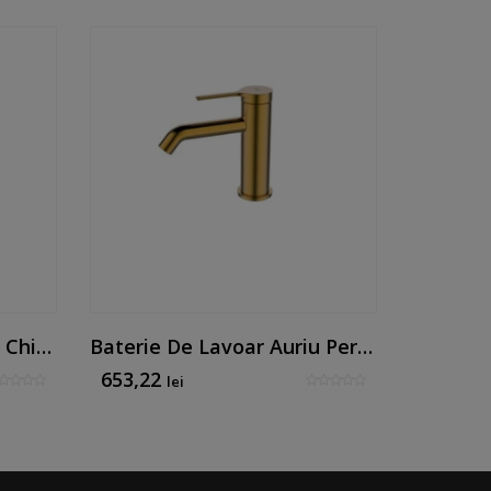
Baterie Cromată Pentru Chiuvetă
Baterie De Lavoar Auriu Periat - Mk Line By Mirtak
653,22
521,56
lei