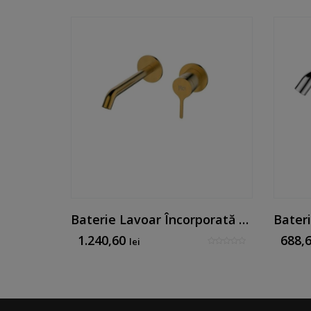
Baterie De Lavoar Negru Mat - Mk Line By Mirtak
Baterie Lavoar Încorporată Cu O Singură Pârghie, Auriu Periat
1.240,60
688,
lei