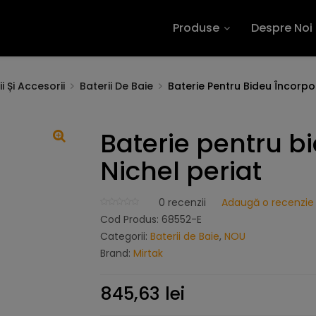
Produse
Despre Noi
i Și Accesorii
Baterii De Baie
Baterie Pentru Bideu Încorpo
Baterie pentru b
Nichel periat
0
recenzii
Adaugă o recenzie
Cod Produs:
68552-E
Categorii:
Baterii de Baie
,
NOU
Brand:
Mirtak
845,63
lei