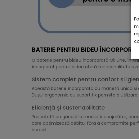
Fo
ma
re
co
BATERIE PENTRU BIDEU ÎNCORPORATĂ
O baterie pentru bideu încorporată Mk Line, în fin
încorporat pentru bideu oferă funcționalitate av
Sistem complet pentru confort și igie
Această baterie încorporată cu manetă unică și d
Dușul ergonomic cu suport fix permite o utilizare
Eficiență și sustenabilitate
Proiectată cu gândul la mediul înconjurător, ac
care optimizează debitul fără a compromite perfo
durabil.