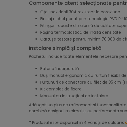
Componente atent selecționate pentru
Oțel inoxidabil 304 rezistent la coroziune
Finisaj nichel periat prin tehnologie PVD PLU
Fitinguri robuste din alamă de calitate supe
Rășină termoplastică de înaltă densitate
Cartușe testate pentru minim 70.000 de cic
Instalare simplă și completă
Pachetul include toate elementele necesare pen
Baterie încorporată
Duș manual ergonomic cu furtun flexibil de 
Furtunuri de conectare cu filet de 35 cm (H
Kit complet de fixare
Manual cu instrucțiuni de instalare
Adăugați un plus de rafinament și funcționalitat
combină designul minimalist cu performanța supe
*
Produsul este disponibil în 4 variații de culoare: