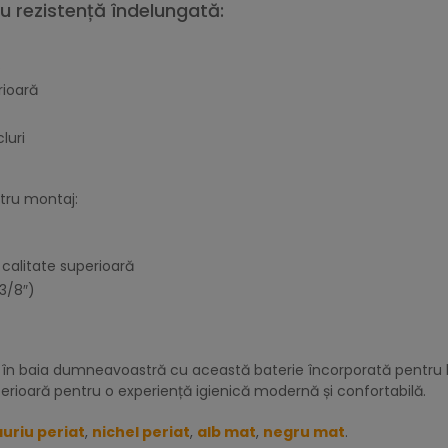
 rezistență îndelungată:
S
rioară
luri
tru montaj:
calitate superioară
3/8″)
e în baia dumneavoastră cu această baterie încorporată pentru b
rioară pentru o experiență igienică modernă și confortabilă.
auriu periat
,
nichel periat
,
alb mat
,
negru mat
.