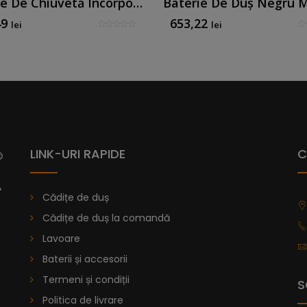
Baterie De Chiuvetă Încorporată Negru Mat
Baterie De Duș Negru 
49
653,22
lei
lei
LINK-URI RAPIDE
C
Cădițe de duș
Cădițe de duș la comandă
Lavoare
Baterii și accesorii
Termeni și condiții
S
Politica de livrare