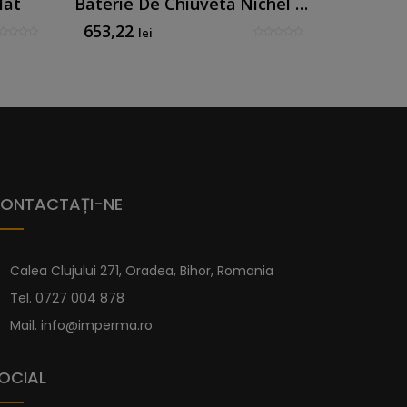
Mat
Baterie De Chiuvetă Nichel Periat - Mk Line By Mirtak
653,22
546,88
lei
ONTACTAȚI-NE
Calea Clujului 271, Oradea, Bihor, Romania
Tel.
0727 004 878
Mail.
info@imperma.ro
OCIAL