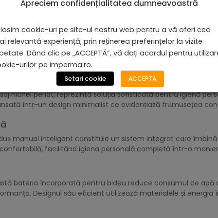
Apreciem confidențialitatea dumneavoastră
losim cookie-uri pe site-ul nostru web pentru a vă oferi cea
i relevantă experiență, prin reținerea preferințelor la vizite
petate. Dând clic pe „ACCEPTĂ”, vă dați acordul pentru utiliza
okie-urilor pe imperma.ro.
 MK LINE, NICHEL PERIAT
Setari cookie
ACCEPTĂ
isaj nichel periat, reprezintă soluția sofisticată pentru igienă p
ansată într-un design minimalist ce evidențiază frumusețea contr
nă
uș manual inteligent constituie un sistem integrat care îmbină
 confortabilă, facilitând igiena personală completă într-o manier
eastă bateria încorporată pentru bideu reduce consumul de apă c
rmanța. Designul său eficient utilizează materialele și energia