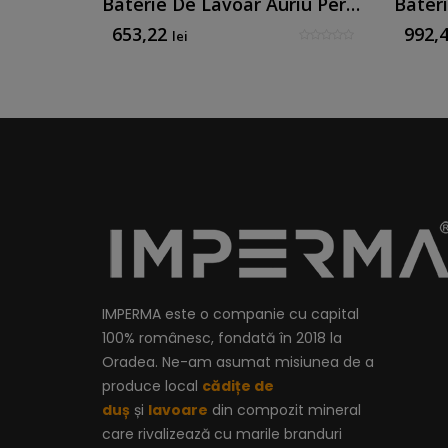
Baterie De Chiuvetă Alb Mat - Mk Line By Mirtak
Baterie De Lavoar Auriu Periat - Mk Line By Mirtak
653,22
992,
lei
IMPERMA este o companie cu capital
100% românesc, fondată în 2018 la
Oradea. Ne-am asumat misiunea de a
produce local
cădițe de
duș
și
lavoare
din compozit mineral
care rivalizează cu marile branduri