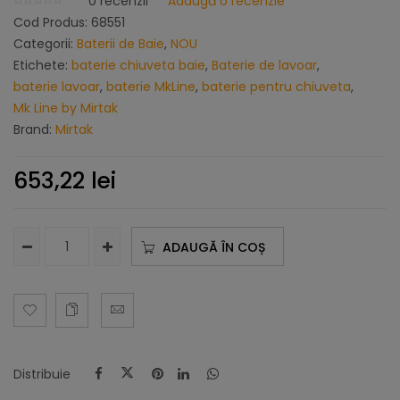
0
recenzii
Adaugă o recenzie
Cod Produs:
68551
Categorii:
Baterii de Baie
,
NOU
Etichete:
baterie chiuveta baie
,
Baterie de lavoar
,
baterie lavoar
,
baterie MkLine
,
baterie pentru chiuveta
,
Mk Line by Mirtak
Brand:
Mirtak
653,22
lei
ADAUGĂ ÎN COȘ
Distribuie