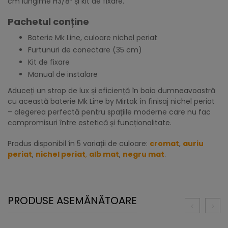
cm lungime H3/8″ și kit de fixare.
Pachetul conține
Baterie Mk Line, culoare nichel periat
Furtunuri de conectare (35 cm)
Kit de fixare
Manual de instalare
Aduceți un strop de lux și eficiență în baia dumneavoastră
cu această baterie Mk Line by Mirtak în finisaj nichel periat
– alegerea perfectă pentru spațiile moderne care nu fac
compromisuri între estetică și funcționalitate.
Produs disponibil în 5 variații de culoare:
cromat
,
auriu
periat
,
nichel periat
,
alb mat
,
negru mat
.
PRODUSE ASEMĂNĂTOARE