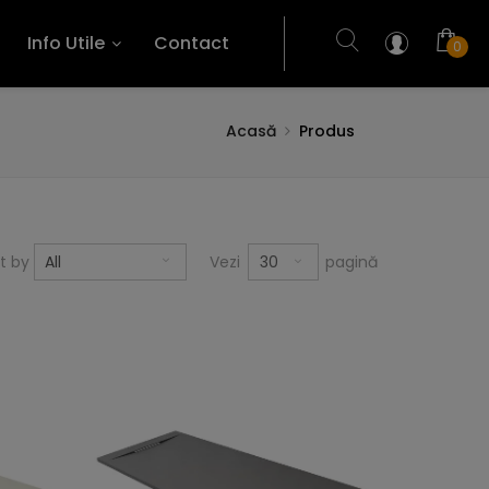
Info Utile
Contact
0
Acasă
Produs
30
rt by
All
Vezi
pagină