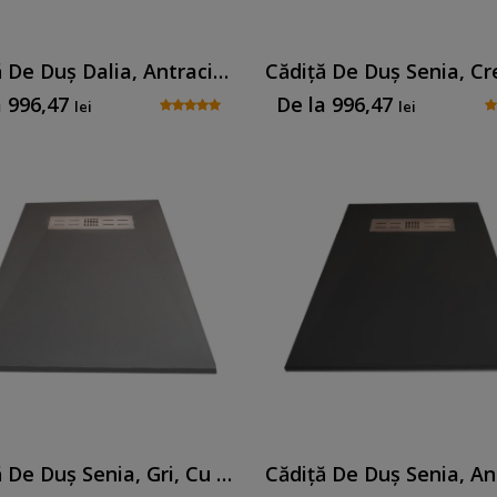
Cădiță De Duș Dalia, Antracit, Cu Sifon Inclus
a
996,47
De la
996,47
lei
lei
Cădiță De Duș Senia, Gri, Cu Sifon Inclus