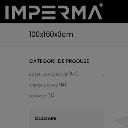
100x160x3cm
CATEGORII DE PRODUSE
(157)
Baterii Și Accesorii
(12)
Cădițe De Duș
(12)
Lavoare
CULOARE