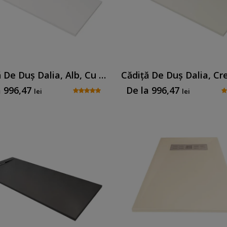
Cădiță De Duș Dalia, Alb, Cu Sifon Inclus
a
996,47
De la
996,47
lei
lei