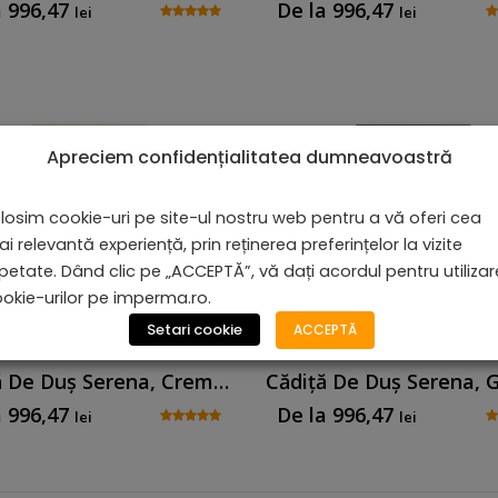
a
996,47
De la
996,47
lei
lei
Apreciem confidențialitatea dumneavoastră
losim cookie-uri pe site-ul nostru web pentru a vă oferi cea
i relevantă experiență, prin reținerea preferințelor la vizite
petate. Dând clic pe „ACCEPTĂ”, vă dați acordul pentru utiliza
okie-urilor pe imperma.ro.
Setari cookie
ACCEPTĂ
Cădiță De Duș Serena, Crem, Cu Sifon Inclus
a
996,47
De la
996,47
lei
lei
Cădiță De Duș Dalia, Alb, Cu Sif