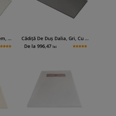
Cădiță De Duș Dalia, Crem, Cu Sifon Inclus
Cădiță De Duș Dalia, Gri, Cu Sifon Inclus
De la
996,47
lei