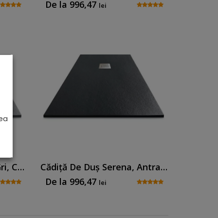
De la
996,47
lei
rea
Cădiță De Duș Serena, Gri, Cu Sifon Inclus
Cădiță De Duș Serena, Antracit, Cu Sifon Inclus
De la
996,47
lei
on Inclus