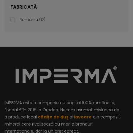
lei
De la
996,47
FABRICATĂ
România
12
IMPERMA este o companie cu capital 100% românesc,
fondată în 2018 la Oradea. Ne-am asumat misiunea de
a produce local
cădițe de duș
și
lavoare
din compozit
mineral care rivalizează cu marile branduri
internaționale, dar la un preț corect.