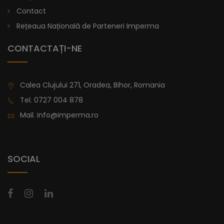
lei
De la
Contact
996,47
Rețeaua Națională de Parteneri Imperma
CONTACTAȚI-NE
Calea Clujului 271, Oradea, Bihor, Romania
Tel.
0727 004 878
Mail.
info@imperma.ro
SOCIAL