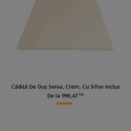
Cădiță De Duș Senia, Crem, Cu Sifon Inclus
lei
De la
996,47