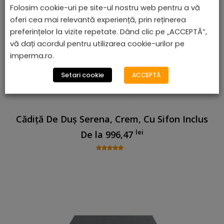
Folosim cookie-uri pe site-ul nostru web pentru a vă
oferi cea mai relevantă experiență, prin reținerea
preferințelor la vizite repetate. Dând clic pe „ACCEPTĂ”,
vă dați acordul pentru utilizarea cookie-urilor pe
imperma.ro.
Setari cookie
ACCEPTĂ
Cădiță De Duș Serena, Crem, Cu Sifon Inclus
lei
De la
996,47