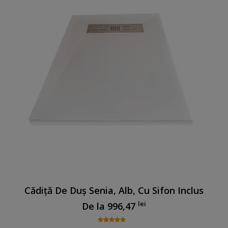
Cădiță De Duș Senia, Alb, Cu Sifon Inclus
lei
De la
996,47