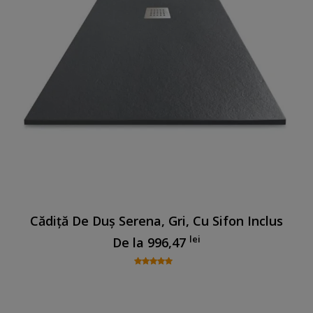
Cădiță De Duș Serena, Gri, Cu Sifon Inclus
lei
De la
996,47