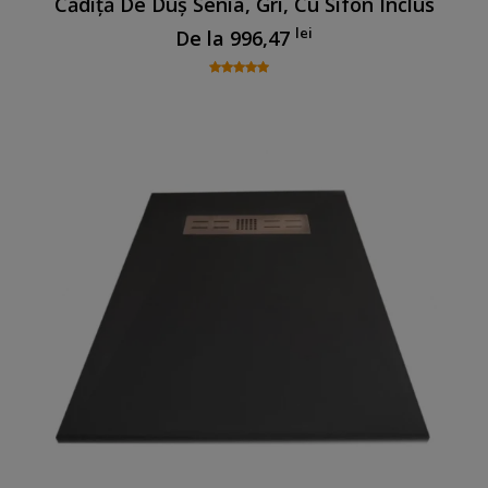
Cădiță De Duș Senia, Gri, Cu Sifon Inclus
lei
De la
996,47