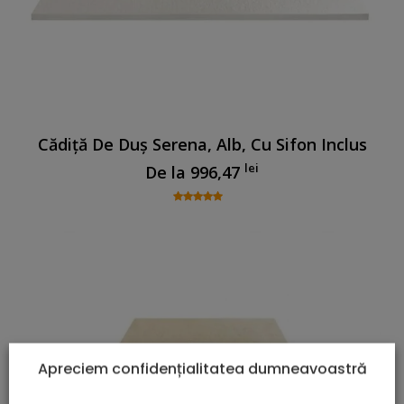
Cădiță De Duș Serena, Alb, Cu Sifon Inclus
lei
De la
996,47
Apreciem confidențialitatea dumneavoastră