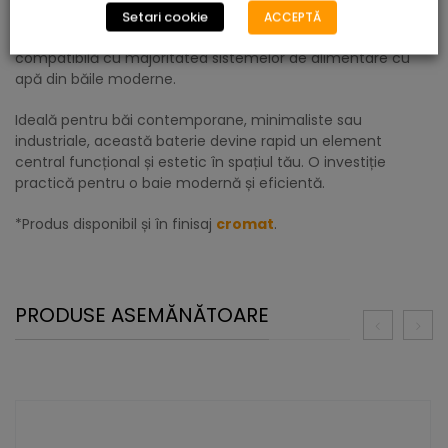
Setari cookie
ACCEPTĂ
Instalarea este simplă, prin conectarea standard 2-G3/8″,
compatibilă cu majoritatea sistemelor de alimentare cu
apă din băile moderne.
Ideală pentru băi contemporane, minimaliste sau
industriale, această baterie devine rapid un element
central funcțional și estetic în spațiul tău. O investiție
practică pentru o baie modernă și eficientă.
*Produs disponibil și în finisaj
cromat
.
PRODUSE ASEMĂNĂTOARE