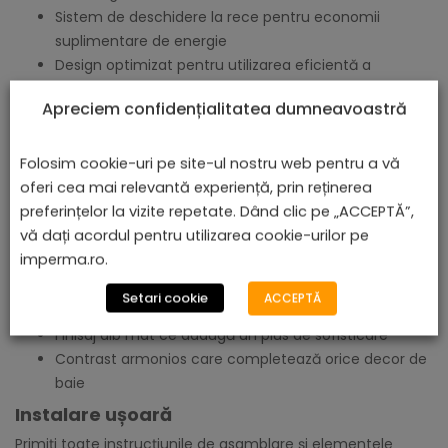
Sistem de deschidere la rece pentru economii
suplimentare de energie
Design optimizat pentru utilizarea eficientă a
materialelor și energiei
Apreciem confidențialitatea dumneavoastră
Materiale premium
Oțel inoxidabil 304 pentru rezistență îndelungată
Folosim cookie-uri pe site-ul nostru web pentru a vă
Finisaj PVD PLUS ce menține aspectul impecabil în
oferi cea mai relevantă experiență, prin reținerea
timp
preferințelor la vizite repetate. Dând clic pe „ACCEPTĂ”,
Fitinguri din alamă pentru o durabilitate excepțională
vă dați acordul pentru utilizarea cookie-urilor pe
Cartușe certificate la 70.000 de cicluri de utilizare
imperma.ro.
Design rafinat
Setari cookie
ACCEPTĂ
Stil minimalist cu accente elegante
Finisaj alb mat ce adaugă un plus de sofisticare
Contrast armonios care completează orice decor de
baie
Instalare ușoară
Primiți toate instrucțiunile de asamblare și elementele