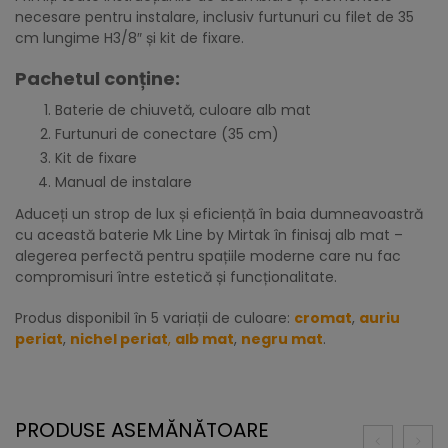
necesare pentru instalare, inclusiv furtunuri cu filet de 35
cm lungime H3/8″ și kit de fixare.
Pachetul conține:
Baterie de chiuvetă, culoare alb mat
Furtunuri de conectare (35 cm)
Kit de fixare
Manual de instalare
Aduceți un strop de lux și eficiență în baia dumneavoastră
cu această baterie Mk Line by Mirtak în finisaj alb mat –
alegerea perfectă pentru spațiile moderne care nu fac
compromisuri între estetică și funcționalitate.
Produs disponibil în 5 variații de culoare:
cromat
,
auriu
periat
,
nichel periat
,
alb mat
,
negru mat
.
PRODUSE ASEMĂNĂTOARE