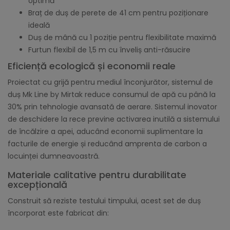
optimă
Braț de duș de perete de 41 cm pentru poziționare
ideală
Duș de mână cu 1 poziție pentru flexibilitate maximă
Furtun flexibil de 1,5 m cu înveliș anti-răsucire
Eficiență ecologică și economii reale
Proiectat cu grijă pentru mediul înconjurător, sistemul de
duș Mk Line by Mirtak reduce consumul de apă cu până la
30% prin tehnologie avansată de aerare. Sistemul inovator
de deschidere la rece previne activarea inutilă a sistemului
de încălzire a apei, aducând economii suplimentare la
facturile de energie și reducând amprenta de carbon a
locuinței dumneavoastră.
Materiale calitative pentru durabilitate
excepțională
Construit să reziste testului timpului, acest set de duș
încorporat este fabricat din: