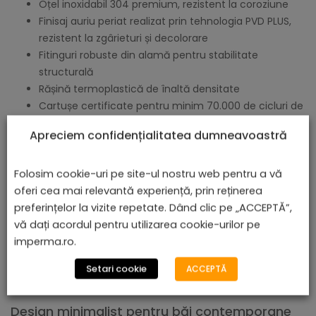
Oțel inoxidabil 304 premium, rezistent la coroziune
Finisaj auriu periat realizat prin tehnologia PVD PLUS,
rezistent la zgârieturi și decolorare
Fitinguri robuste din alamă pentru stabilitate
structurală
Rășină termoplastică de înaltă densitate
Cartușe certificate pentru minim 70.000 de cicluri de
utilizare
Apreciem confidențialitatea dumneavoastră
Instalare simplă
Instalarea acestui set de duș încorporat este simplă și
Folosim cookie-uri pe site-ul nostru web pentru a vă
accesibilă datorită pachetului complet pe care îl primiți la
oferi cea mai relevantă experiență, prin reținerea
livrare. Fiecare set include o cutie cu contor încorporat
preferințelor la vizite repetate. Dând clic pe „ACCEPTĂ”,
care facilitează atât reglajul precis al apei, cât și
vă dați acordul pentru utilizarea cookie-urilor pe
întreținerea ulterioară a sistemului. Sunt incluse toate
imperma.ro.
elementele necesare pentru montaj, instrucțiuni detaliate
Setari cookie
de asamblare și un kit complet de fixare, astfel încât
ACCEPTĂ
procesul de instalare să fie rapid și fără complicații.
Design minimalist pentru băi contemporane