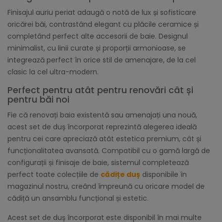
Finisajul auriu periat adaugă o notă de lux și sofisticare
oricărei băi, contrastând elegant cu plăcile ceramice și
completând perfect alte accesorii de baie. Designul
minimalist, cu linii curate și proporții armonioase, se
integrează perfect în orice stil de amenajare, de la cel
clasic la cel ultra-modern.
Perfect pentru atât pentru renovări cât și
pentru băi noi
Fie că renovați baia existentă sau amenajați una nouă,
acest set de duș încorporat reprezintă alegerea ideală
pentru cei care apreciază atât estetica premium, cât și
funcționalitatea avansată. Compatibil cu o gamă largă de
configurații și finisaje de baie, sistemul completează
perfect toate colecțiile de
cădițe duș
disponibile în
magazinul nostru, creând împreună cu oricare model de
cădiță un ansamblu funcțional și estetic.
Acest set de duș încorporat este disponibil în mai multe