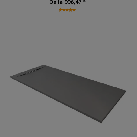
lei
De la
996,47