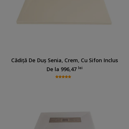
Cădiță De Duș Senia, Crem, Cu Sifon Inclus
lei
De la
996,47