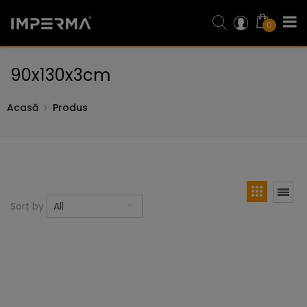
0
90x130x3cm
Acasă
Produs
Sort by
All