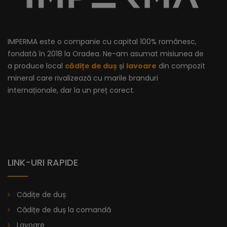
IMPERMA este o companie cu capital 100% românesc,
fondată în 2018 la Oradea. Ne-am asumat misiunea de
a produce local
cădițe de duș
și
lavoare
din compozit
mineral care rivalizează cu marile branduri
internaționale, dar la un preț corect.
LINK-URI RAPIDE
Cădiță De Duș Dalia, Antracit, Cu Sifon Inclus
Cădițe de duș
Cădițe de duș la comandă
Lavoare