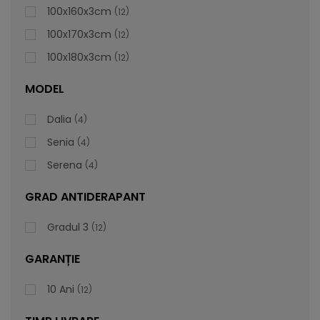
100x160x3cm
12
100x170x3cm
12
100x180x3cm
12
MODEL
Dalia
4
Senia
4
Serena
4
GRAD ANTIDERAPANT
Gradul 3
12
GARANȚIE
Cădiță De Duș Dalia, Gri, Cu Sifon Inclus
10 Ani
12
Vă prezentăm cădița de duș Dalia, care este foarte