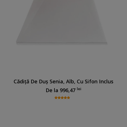
Cădiță De Duș Senia, Alb, Cu Sifon Inclus
lei
De la
996,47