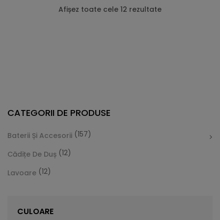
Afișez toate cele 12 rezultate
CATEGORII DE PRODUSE
(157)
Baterii Și Accesorii
(12)
Cădițe De Duș
(12)
Lavoare
Cădiță De Duș Dalia, Alb, Cu Sifon Inclus
Vă prezentăm Cădița de duș Dalia, care este foarte
CULOARE