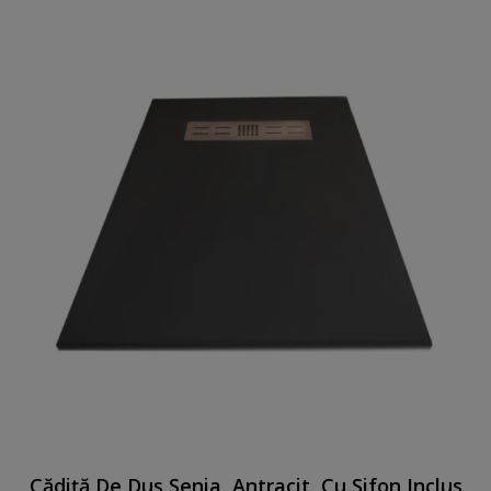
Cădiță De Duș Senia, Antracit, Cu Sifon Inclus