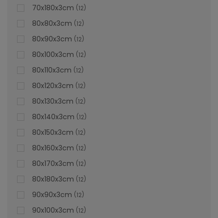
70x180x3cm
12
80x80x3cm
12
80x90x3cm
12
80x100x3cm
12
80x110x3cm
12
80x120x3cm
12
80x130x3cm
12
80x140x3cm
12
80x150x3cm
12
80x160x3cm
12
80x170x3cm
12
Cădiță De Duș Dalia, Crem, Cu Sifon Inclus
80x180x3cm
12
90x90x3cm
12
90x100x3cm
12
Vă prezentăm cădița de duș Dalia crem, care este