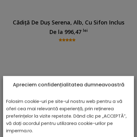
Cădiță De Duș Serena, Alb, Cu Sifon Inclus
lei
De la
996,47
Apreciem confidențialitatea dumneavoastră
Folosim cookie-uri pe site-ul nostru web pentru a vă
oferi cea mai relevantă experiență, prin reținerea
preferințelor la vizite repetate. Dând clic pe „ACCEPTĂ”,
vă dați acordul pentru utilizarea cookie-urilor pe
imperma.ro.