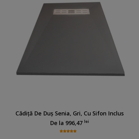
Cădiță De Duș Senia, Gri, Cu Sifon Inclus
lei
De la
996,47