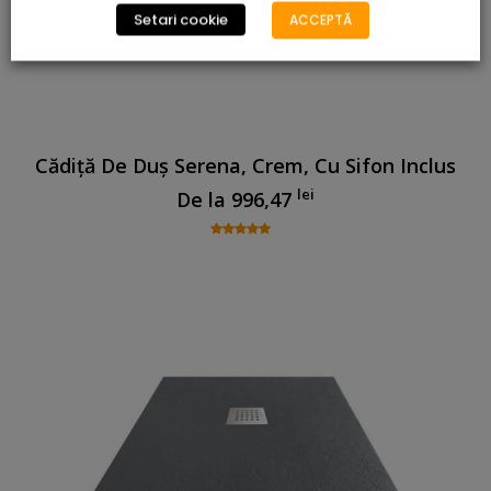
Setari cookie
ACCEPTĂ
Cădiță De Duș Serena, Crem, Cu Sifon Inclus
lei
De la
996,47