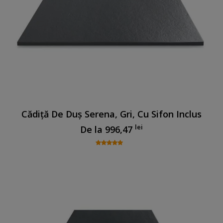
Cădiță De Duș Serena, Gri, Cu Sifon Inclus
lei
De la
996,47