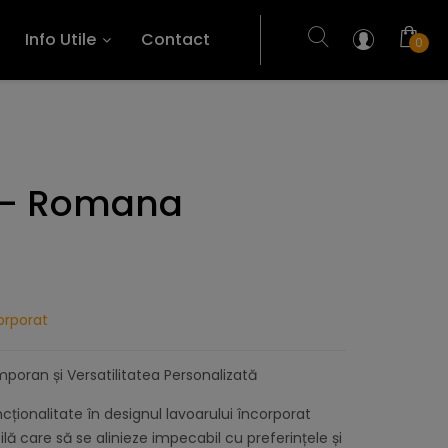
Info Utile
Contact
0
t - Romana
orporat
oran și Versatilitatea Personalizată
ncționalitate în designul lavoarului încorporat
ă care să se alinieze impecabil cu preferințele și