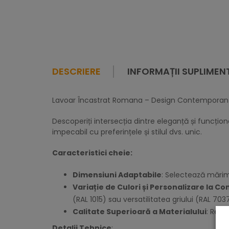
DESCRIERE
INFORMAȚII SUPLIMEN
Lavoar Încastrat Romana – Design Contemporan și
Descoperiți intersecția dintre eleganță și funcțio
impecabil cu preferințele și stilul dvs. unic.
Caracteristici cheie:
Dimensiuni Adaptabile
: Selectează mări
Variație de Culori și Personalizare la 
(RAL 1015) sau versatilitatea griului (RAL 703
Calitate Superioară a Materialului
: Real
Detalii Tehnice
: