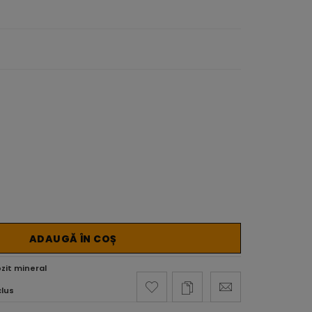
ADAUGĂ ÎN COȘ
it mineral
clus