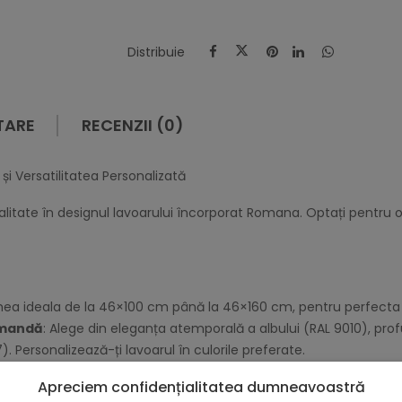
Distribuie
TARE
RECENZII (0)
 Versatilitatea Personalizată
nalitate în designul lavoarului încorporat Romana. Optați pentru o
mea ideala de la 46×100 cm până la 46×160 cm, pentru perfecta 
Comandă
: Alege din eleganța atemporală a albului (RAL 9010), pro
7). Personalizează-ți lavoarul în culorile preferate.
izat din compozit avansat, acest lavoar promite longevitate și într
Apreciem confidențialitatea dumneavoastră