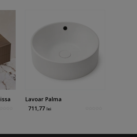
issa
Lavoar Palma
Lavoar 
711,77
711,77
lei