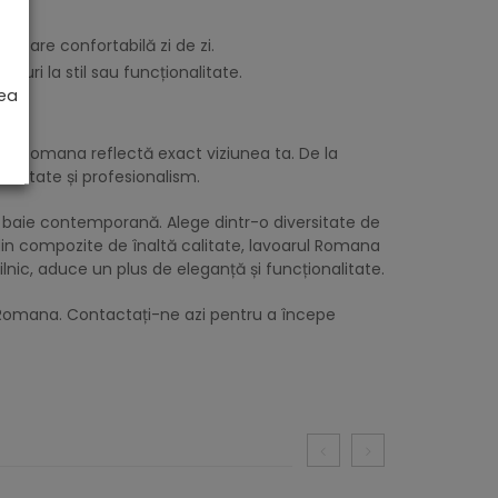
izare confortabilă zi de zi.
uri la stil sau funcționalitate.
rea
ului Romana reflectă exact viziunea ta. De la
ctitate și profesionalism.
e baie contemporană. Alege dintr-o diversitate de
 din compozite de înaltă calitate, lavoarul Romana
lnic, aduce un plus de eleganță și funcționalitate.
t Romana. Contactați-ne azi pentru a începe