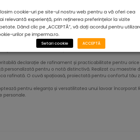
losim cookie-uri pe site-ul nostru web pentru a vă oferi cea
8 cm și dimensiuni de 26 cm x 47 cm, designul cuvei asigură util
i relevantă experiență, prin reținerea preferințelor la vizite
 planul de lucru completează designul băii, fără a face compromis
petate. Dând clic pe „ACCEPTĂ”, vă dați acordul pentru utiliza
okie-urilor pe imperma.ro.
rințele în realitate, asigurându-se că fiecare element al lavoar
Setari cookie
ACCEPTĂ
daptate, noi suntem dedicați să materializăm viziunea ta cu exa
tabilă declarație de rafinament și practicabilitate pentru oric
anță personalizată pentru o notă distinctivă. Realizat cu maestrie
ica rafinată. O cuvă spațioasă, proiectată pentru confortul tău zi
optează pentru eleganța și versatilitatea unui lavoar încorpora
e personale.