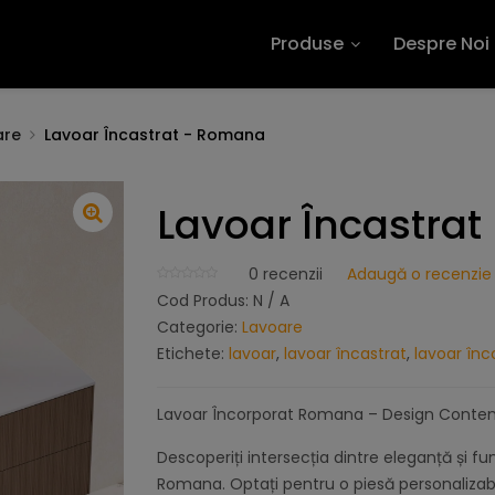
Produse
Despre Noi
are
Lavoar Încastrat - Romana
Lavoar Încastra
0
recenzii
Adaugă o recenzie
Cod Produs:
N / A
Categorie:
Lavoare
Etichete:
lavoar
,
lavoar încastrat
,
lavoar înc
Lavoar Încorporat Romana – Design Contemp
Descoperiți intersecția dintre eleganță și fu
Romana. Optați pentru o piesă personalizabil