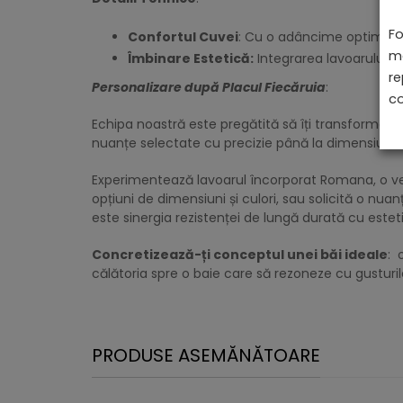
Fo
Confortul Cuvei
: Cu o adâncime optimă de 
ma
Îmbinare Estetică:
Integrarea lavoarului cu
re
Personalizare după Placul Fiecăruia
:
co
Echipa noastră este pregătită să îți transforme do
nuanțe selectate cu precizie până la dimensiuni a
Experimentează lavoarul încorporat Romana, o veri
opțiuni de dimensiuni și culori, sau solicită o nu
este sinergia rezistenței de lungă durată cu estet
Concretizează-ți conceptul unei băi ideale
: 
călătoria spre o baie care să rezoneze cu gusturil
PRODUSE ASEMĂNĂTOARE