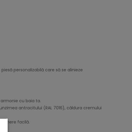
 piesă personalizabilă care să se alinieze
armonie cu baia ta.
funzimea antracitului (RAL 7016), căldura cremului
eținere facilă.