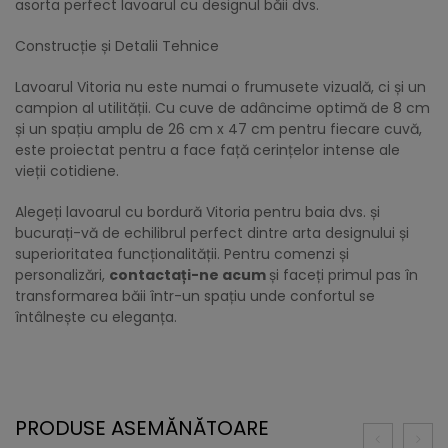
asorta perfect lavoarul cu designul băii dvs.
Construcție și Detalii Tehnice
Lavoarul Vitoria nu este numai o frumusete vizuală, ci și un
campion al utilității. Cu cuve de adâncime optimă de 8 cm
și un spațiu amplu de 26 cm x 47 cm pentru fiecare cuvă,
este proiectat pentru a face față cerințelor intense ale
vieții cotidiene.
Alegeți lavoarul cu bordură Vitoria pentru baia dvs. și
bucurați-vă de echilibrul perfect dintre arta designului și
superioritatea funcționalității. Pentru comenzi și
personalizări,
contactați-ne acum
și faceți primul pas în
transformarea băii într-un spațiu unde confortul se
întâlnește cu eleganța.
PRODUSE ASEMĂNĂTOARE