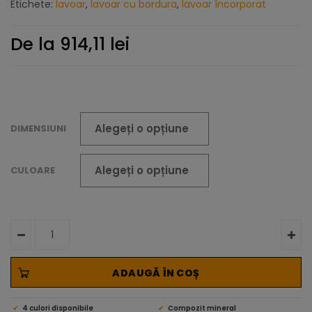
Etichete:
lavoar
,
lavoar cu bordura
,
lavoar încorporat
De la
914,11
lei
DIMENSIUNI
CULOARE
ADAUGĂ ÎN COȘ
4 culori disponibile
Compozit mineral