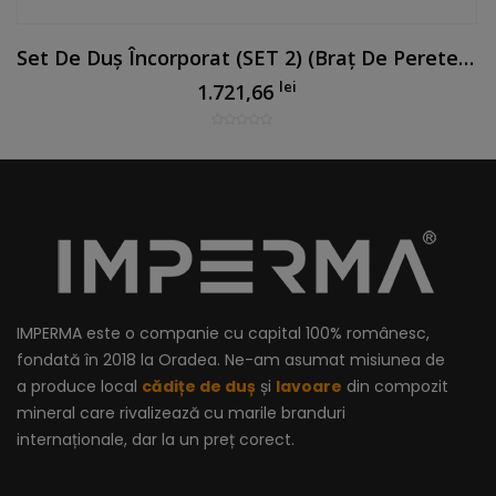
Set De Duș Încorporat (SET 2) (braț De Perete) Alb Mat
lei
1.721,66
IMPERMA este o companie cu capital 100% românesc,
fondată în 2018 la Oradea. Ne-am asumat misiunea de
a produce local
cădițe de duș
și
lavoare
din compozit
mineral care rivalizează cu marile branduri
internaționale, dar la un preț corect.