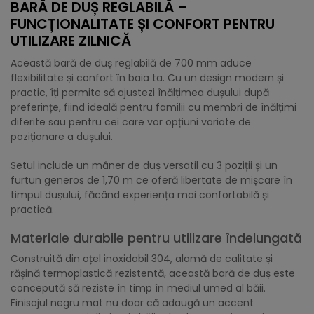
BARĂ DE DUȘ REGLABILĂ –
FUNCȚIONALITATE ȘI CONFORT PENTRU
UTILIZARE ZILNICĂ
Această bară de duș reglabilă de 700 mm aduce
flexibilitate și confort în baia ta. Cu un design modern și
practic, îți permite să ajustezi înălțimea dușului după
preferințe, fiind ideală pentru familii cu membri de înălțimi
diferite sau pentru cei care vor opțiuni variate de
poziționare a dușului.
Setul include un mâner de duș versatil cu 3 poziții și un
furtun generos de 1,70 m ce oferă libertate de mișcare în
timpul dușului, făcând experiența mai confortabilă și
practică.
Materiale durabile pentru utilizare îndelungată
Construită din oțel inoxidabil 304, alamă de calitate și
rășină termoplastică rezistentă, această bară de duș este
concepută să reziste în timp în mediul umed al băii.
Finisajul negru mat nu doar că adaugă un accent