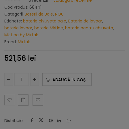
0
recenzii
Adaugă o recenzie
Cod Produs:
68441
Categorii:
Baterii de Baie
,
NOU
Etichete:
baterie chiuveta baie
,
Baterie de lavoar
,
baterie lavoar
,
baterie MkLine
,
baterie pentru chiuveta
,
Mk Line by Mirtak
Brand:
Mirtak
521,56
lei
ADAUGĂ ÎN COȘ
Distribuie