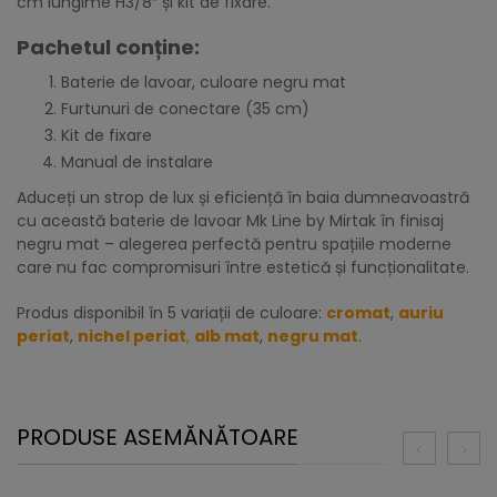
cm lungime H3/8″ și kit de fixare.
Pachetul conține:
Baterie de lavoar, culoare negru mat
Furtunuri de conectare (35 cm)
Kit de fixare
Manual de instalare
Aduceți un strop de lux și eficiență în baia dumneavoastră
cu această baterie de lavoar Mk Line by Mirtak în finisaj
negru mat – alegerea perfectă pentru spațiile moderne
care nu fac compromisuri între estetică și funcționalitate.
Produs disponibil în 5 variații de culoare:
cromat
,
auriu
periat
,
nichel periat
,
alb mat
,
negru mat
.
PRODUSE ASEMĂNĂTOARE