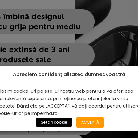
Apreciem confidențialitatea dumneavoastră
losim cookie-uri pe site-ul nostru web pentru a vă oferi cea
i relevantă experiență, prin reținerea preferințelor la vizite
petate. Dând clic pe „ACCEPTĂ”, vă dați acordul pentru utiliza
okie-urilor pe imperma.ro.
Setari cookie
ACCEPTĂ