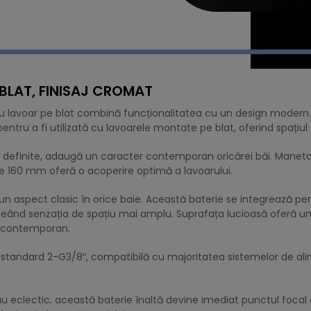
 BLAT, FINISAJ CROMAT
tru lavoar pe blat combină funcționalitatea cu un design modern.
tru a fi utilizată cu lavoarele montate pe blat, oferind spațiul
ine definite, adaugă un caracter contemporan oricărei băi. Manet
 de 160 mm oferă o acoperire optimă a lavoarului.
 un aspect clasic în orice baie. Această baterie se integrează per
și creând senzația de spațiu mai amplu. Suprafața lucioasă ofer
el contemporan.
a standard 2-G3/8″, compatibilă cu majoritatea sistemelor de a
u eclectic, această baterie înaltă devine imediat punctul focal 