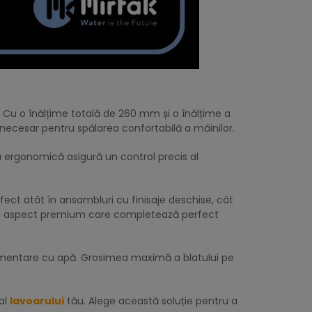
 Cu o înălțime totală de 260 mm și o înălțime a
 necesar pentru spălarea confortabilă a mâinilor.
a ergonomică asigură un control precis al
fect atât în ansambluri cu finisaje deschise, cât
ă un aspect premium care completează perfect
limentare cu apă. Grosimea maximă a blatului pe
al
lavoarului
tău. Alege această soluție pentru a