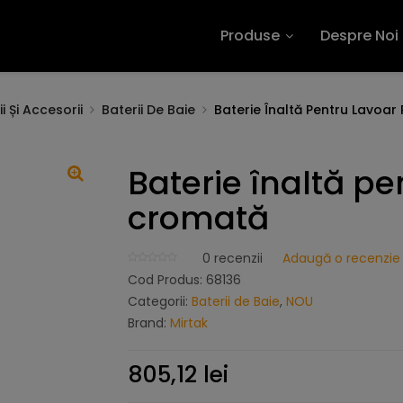
Produse
Despre Noi
i Și Accesorii
Baterii De Baie
Baterie Înaltă Pentru Lavoar
Baterie înaltă pe
cromată
0
recenzii
Adaugă o recenzie
Cod Produs:
68136
Categorii:
Baterii de Baie
,
NOU
Brand:
Mirtak
805,12
lei