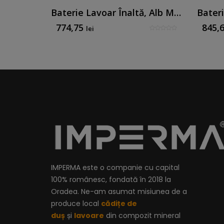
Baterie Pentru Bideu Încorporată Auriu Periat
Baterie Lavoar Înaltă, Alb Mat
774,75
845,
lei
IMPERMA este o companie cu capital
100% românesc, fondată în 2018 la
Oradea. Ne-am asumat misiunea de a
produce local
cădițe de
duș
și
lavoare
din compozit mineral