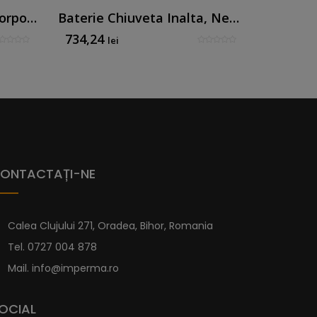
Baterie De Chiuvetă Încorporată Negru Mat (placă Dreptunghiulară)
Baterie Chiuveta Inalta, Negru Mat
734,24
845,63
lei
ONTACTAȚI-NE
Calea Clujului 271, Oradea, Bihor, Romania
Tel.
0727 004 878
Mail.
info@imperma.ro
OCIAL