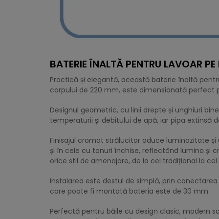
BATERIE ÎNALTĂ PENTRU LAVOAR PE
Practică și elegantă, această baterie înaltă pen
corpului de 220 mm, este dimensionată perfect pen
Designul geometric, cu linii drepte și unghiuri b
temperaturii și debitului de apă, iar pipa extinsă
Finisajul cromat strălucitor aduce luminozitate și
și în cele cu tonuri închise, reflectând lumina 
orice stil de amenajare, de la cel tradițional la c
Instalarea este destul de simplă, prin conectare
care poate fi montată bateria este de 30 mm.
Perfectă pentru băile cu design clasic, modern sa