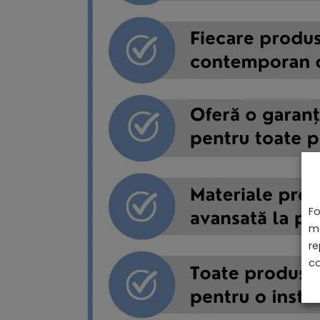
Fo
ma
re
co