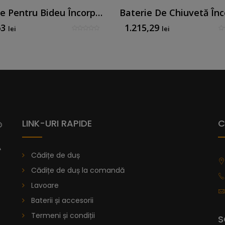
Baterie Pentru Bideu Încorporată Nichel Periat
63
1.215,29
lei
lei
LINK-URI RAPIDE
C
Cădițe de duș
Cădițe de duș la comandă
Lavoare
Baterii și accesorii
Termeni și condiții
S