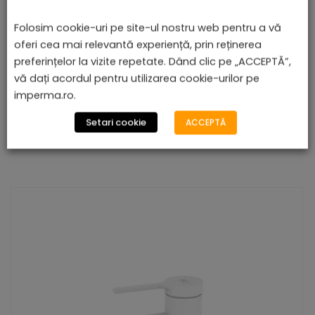
Folosim cookie-uri pe site-ul nostru web pentru a vă
oferi cea mai relevantă experiență, prin reținerea
preferințelor la vizite repetate. Dând clic pe „ACCEPTĂ”,
vă dați acordul pentru utilizarea cookie-urilor pe
imperma.ro.
Setari cookie
ACCEPTĂ
PRODUSE ASEMĂNĂTOARE