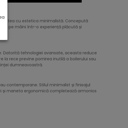
rea
alitatea cu estetica minimalistă. Concepută
ul pe mâini într-o experiență plăcută și
e. Datorită tehnologiei avansate, aceasta reduce
a rece previne pornirea inutilă a boilerului sau
uinței dumneavoastră.
au contemporane. Stilul minimalist și finisajul
pei și maneta ergonomică completează armonios