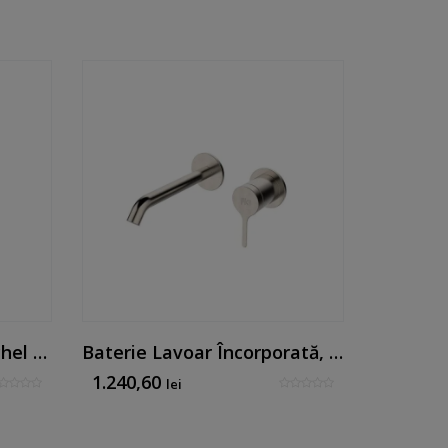
Baterie De Chiuvetă Nichel Periat - Mk Line By Mirtak
Baterie Lavoar Încorporată, Cu O Singură Pârghie, Nichel Periat
1.240,60
653,22
lei