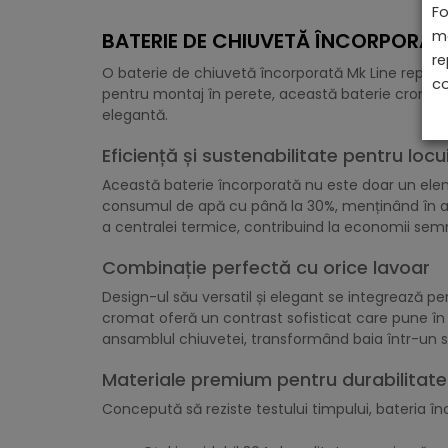
Fo
ma
BATERIE DE CHIUVETĂ ÎNCORPORATĂ
re
O baterie de chiuvetă încorporată Mk Line reprez
co
pentru montaj în perete, această baterie cromată
elegantă.
Eficiență și sustenabilitate pentru lo
Această baterie încorporată nu este doar un elem
consumul de apă cu până la 30%, menținând în ace
a centralei termice, contribuind la economii sem
Combinație perfectă cu orice lavoar
Design-ul său versatil și elegant se integrează per
cromat oferă un contrast sofisticat care pune în
ansamblul chiuvetei, transformând baia într-un 
Materiale premium pentru durabilitate
Concepută să reziste testului timpului, bateria în