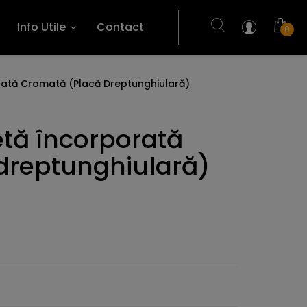
Info Utile
Contact
0
rată Cromată (placă Dreptunghiulară)
etă încorporată
dreptunghiulară)