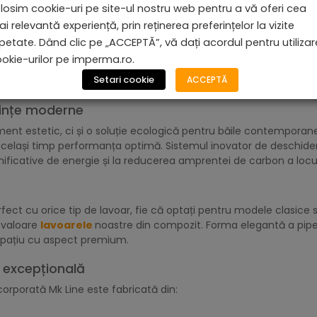
losim cookie-uri pe site-ul nostru web pentru a vă oferi cea
i relevantă experiență, prin reținerea preferințelor la vizite
 MK LINE, FINISAJ CROMAT
petate. Dând clic pe „ACCEPTĂ”, vă dați acordul pentru utiliza
intă alegerea ideală pentru băile moderne care îmbină funcțion
okie-urilor pe imperma.ro.
 încorporată devine elementul de design care transformă spălat
Setari cookie
ACCEPTĂ
cuințe moderne
ent estetic, ci și o soluție ecologică pentru băile contemporan
lași timp performanța optimă. Sistemul inovator de deschidere l
nificative de energie și la reducerea amprentei de carbon a loc
fect cu orice tip de lavoar, fie că optați pentru modele clasice s
 valoare
lavoarele
noastre din compozit. Forma elegantă a pi
spațiu cu aspect premium.
 excepțională
corporată Mk Line este fabricată din: