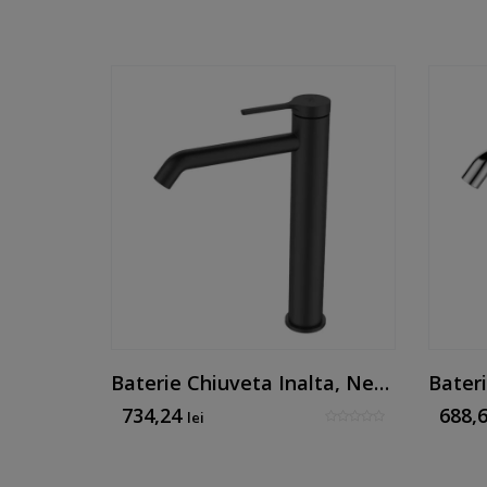
Baterie De Lavoar Auriu Periat - Mk Line By Mirtak
Baterie Chiuveta Inalta, Negru Mat
734,24
688,
lei