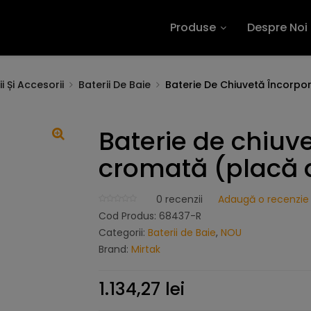
Produse
Despre Noi
i Și Accesorii
Baterii De Baie
Baterie De Chiuvetă Încorpo
Baterie de chiuv
cromată (placă 
0
recenzii
Adaugă o recenzie
Cod Produs:
68437-R
Categorii:
Baterii de Baie
,
NOU
Brand:
Mirtak
1.134,27
lei