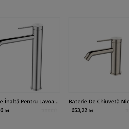
Baterie Înaltă Pentru Lavoar Pe Blat Mk Line, Finisaj Cromat
66
653,22
lei
lei