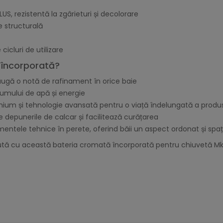
US, rezistentă la zgârieturi și decolorare
e structurală
icluri de utilizare
ă încorporată?
ugă o notă de rafinament în orice baie
umului de apă și energie
mium și tehnologie avansată pentru o viață îndelungată a produs
ine depunerile de calcar și facilitează curățarea
entele tehnice în perete, oferind băii un aspect ordonat și spaț
cută cu această bateria cromată încorporată pentru chiuvetă Mk 