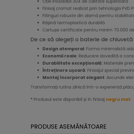
Oțel inoxidabil 304 de calitate superioară
Finisaj cromat realizat prin tehnologia PVD PL
Fitinguri robuste din alamă pentru stabilitat
Rășină termoplastică durabilă
Cartușe certificate pentru minim 70.000 de c
De ce să alegeți o baterie de chiuvet
Design atemporal
: Forma minimalistă ada
Economii reale
: Reducere dovedită a cons
Durabilitate excepțională
: Materiale pre
Întreținere ușoară
: Finisajul special prev
Montaj încorporat elegant
: Ascunde elem
Transformați rutina zilnică într-o experiență plă
*
Produsul este disponibil și în finisaj
negru mat
.
PRODUSE ASEMĂNĂTOARE