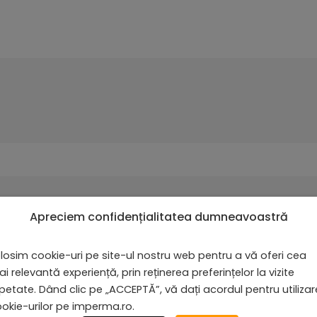
Apreciem confidențialitatea dumneavoastră
losim cookie-uri pe site-ul nostru web pentru a vă oferi cea
i relevantă experiență, prin reținerea preferințelor la vizite
acest navigator pentru data viitoare când o să comentez.
petate. Dând clic pe „ACCEPTĂ”, vă dați acordul pentru utiliza
okie-urilor pe imperma.ro.