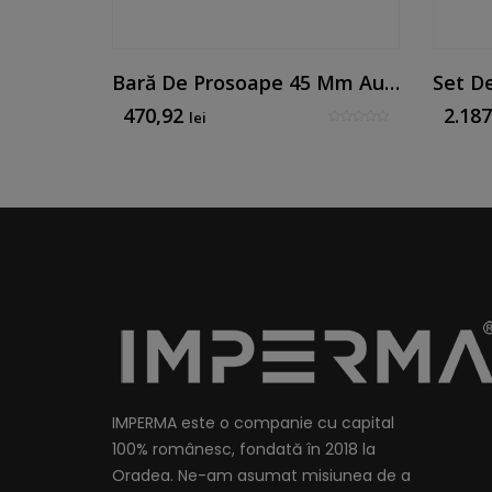
Baterie De Chiuvetă Nichel Periat - Mk Line By Mirtak
Bară De Prosoape 45 Mm Auriu Periat
470,92
2.18
lei
IMPERMA este o companie cu capital
100% românesc, fondată în 2018 la
Oradea. Ne-am asumat misiunea de a