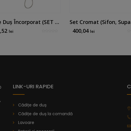
Set De Duș Încorporat (SET 1) (braț De Tavan) Nichel Periat
7,52
400,04
lei
lei
LINK-URI RAPIDE
C
Cădițe de duș
Cădițe de duș la comandă
Lavoare