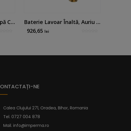
Set Cromat (Sifon, Supapă Clic, Cheie Reg, Conexiune Din Oțel Inoxidabil)
Baterie Lavoar Înaltă, Auriu Periat - Mk Line By Mirtak
926,65
653,22
lei
ONTACTAȚI-NE
Calea Clujului 271, Oradea, Bihor, Romania
Tel.
0727 004 878
Mail.
info@imperma.ro