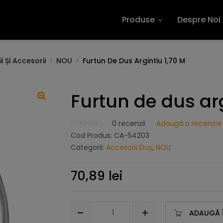
Produse
Despre Noi
i Și Accesorii
NOU
Furtun De Dus Argintiu 1,70 M
Furtun de dus arg
0
recenzii
Adaugă o recenzie
Cod Produs:
CA-54203
Categorii:
Accesorii Duș
,
NOU
70,89
lei
ADAUGĂ 