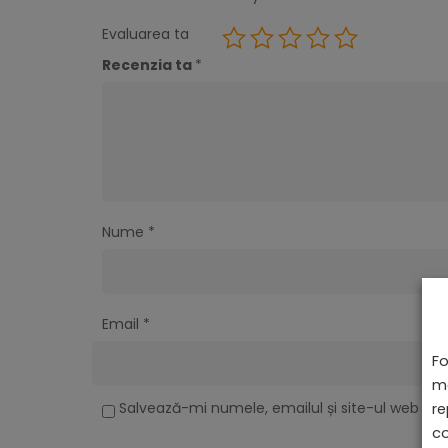
Evaluarea ta
Recenzia ta
*
Nume
*
Email
*
Fo
ma
Salvează-mi numele, emailul și site-ul web în 
re
co