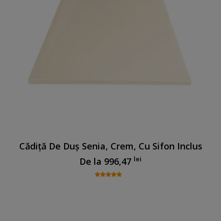
Cădiță De Duș Senia, Crem, Cu Sifon Inclus
lei
De la
996,47