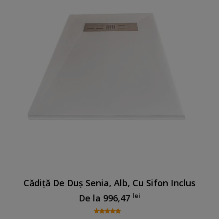
Cădiță De Duș Senia, Alb, Cu Sifon Inclus
lei
De la
996,47