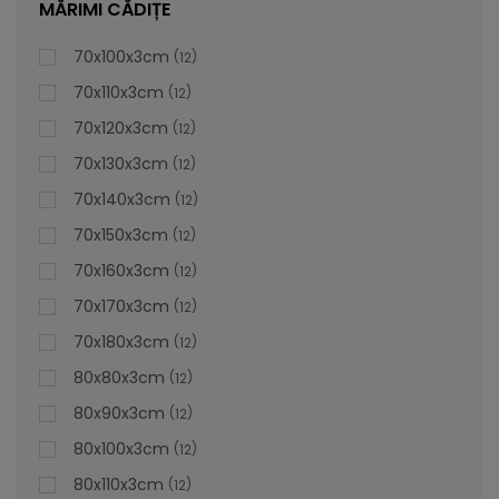
MĂRIMI CĂDIȚE
70x100x3cm
12
70x110x3cm
12
70x120x3cm
12
70x130x3cm
12
70x140x3cm
12
70x150x3cm
12
70x160x3cm
12
70x170x3cm
12
70x180x3cm
12
80x80x3cm
12
80x90x3cm
12
80x100x3cm
12
Cădiță De Duș Dalia, Crem, Cu Sifon Inclus
80x110x3cm
12