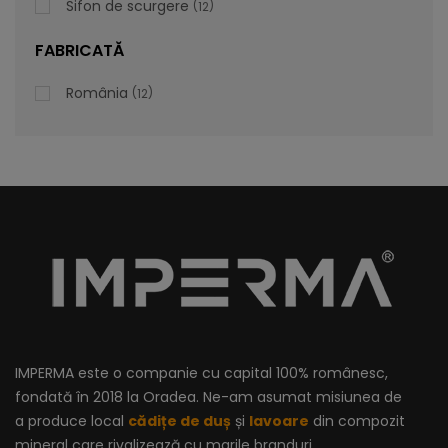
Sifon de scurgere
12
FABRICATĂ
România
12
IMPERMA este o companie cu capital 100% românesc,
fondată în 2018 la Oradea. Ne-am asumat misiunea de
a produce local
cădițe de duș
și
lavoare
din compozit
mineral care rivalizează cu marile branduri