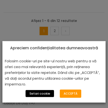
Afișez 1 - 6 din 12 rezultate
2
1
Apreciem confidențialitatea dumneavoastră
Folosim cookie-uri pe site-ul nostru web pentru a vă
oferi cea mai relevantă experiență, prin reținerea
preferințelor la vizite repetate. Dând clic pe „ACCEPTĂ”,
vă dați acordul pentru utilizarea cookie-urilor pe
CATEGORII DE PRODUSE
imperma.ro.
(157)
Setari cookie
ACCEPTĂ
Baterii Și Accesorii
(12)
Cădiță De Duș Dalia, Alb, Cu Sifon Inclus
Cădițe De Duș