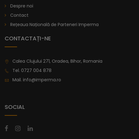
De la
996,47
Despre noi
Contact
Rețeaua Națională de Parteneri Imperma
CONTACTAȚI-NE
Calea Clujului 271, Oradea, Bihor, Romania
Tel.
0727 004 878
Mail.
info@imperma.ro
SOCIAL