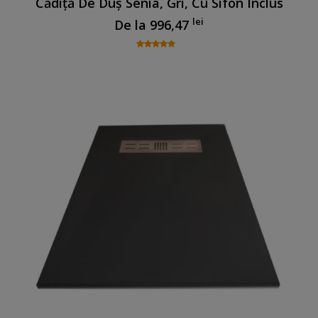
Cădiță De Duș Senia, Gri, Cu Sifon Inclus
lei
De la
996,47