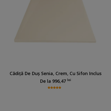
Cădiță De Duș Senia, Crem, Cu Sifon Inclus
lei
De la
996,47