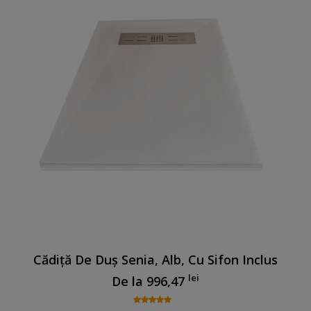
Cădiță De Duș Senia, Alb, Cu Sifon Inclus
lei
De la
996,47