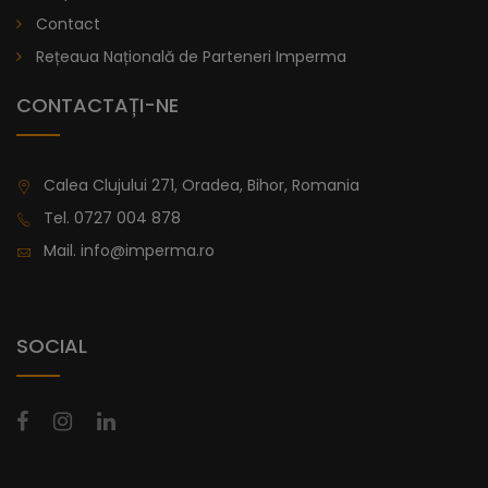
lei
De la
Contact
996,47
Rețeaua Națională de Parteneri Imperma
CONTACTAȚI-NE
Calea Clujului 271, Oradea, Bihor, Romania
Tel.
0727 004 878
Mail.
info@imperma.ro
SOCIAL