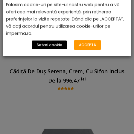
Folosim cookie-uri pe site-ul nostru web pentru a vă
oferi cea mai relevantă experiență, prin reținerea
preferințelor la vizite repetate. Dând clic pe „ACCEPTĂ”,
vă dați acordul pentru utilizarea cookie-urilor pe
imperma.ro.
Setari cookie
ACCEPTĂ
Cădiță De Duș Serena, Crem, Cu Sifon Inclus
lei
De la
996,47