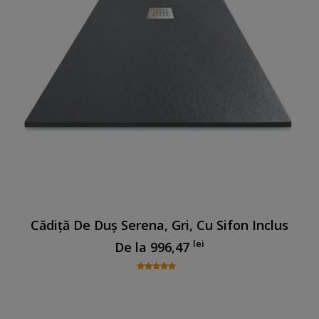
Cădiță De Duș Serena, Gri, Cu Sifon Inclus
lei
De la
996,47