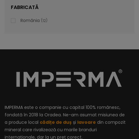
lei
De la
996,47
FABRICATĂ
România
12
IMPERMA este o companie cu capital 100% românesc,
fondată în 2018 la Oradea. Ne-am asumat misiunea de
a produce local
cădițe de duș
și
lavoare
din compozit
mineral care rivalizează cu marile branduri
internaționale, dar la un preț corect.