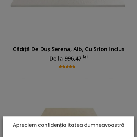
Cădiță De Duș Serena, Alb, Cu Sifon Inclus
lei
De la
996,47
Apreciem confidențialitatea dumneavoastră