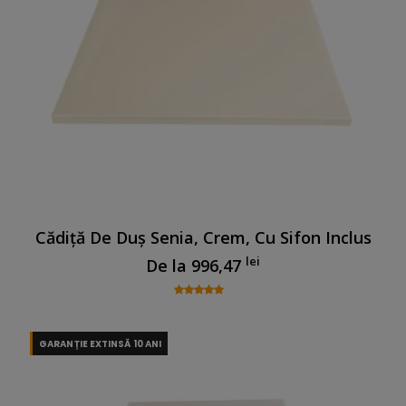
Cădiță De Duș Senia, Crem, Cu Sifon Inclus
lei
De la
996,47