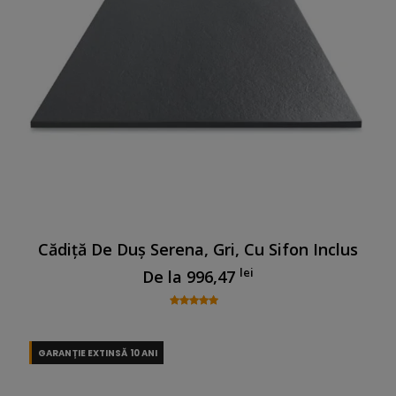
Cădiță De Duș Serena, Gri, Cu Sifon Inclus
lei
De la
996,47