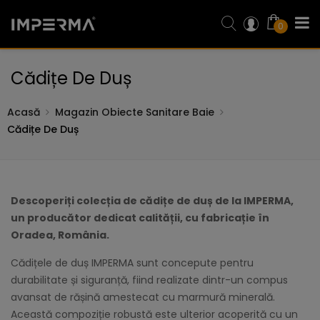
0
Cădițe De Duș
Acasă
Magazin Obiecte Sanitare Baie
Cădițe De Duș
Descoperiți colecția de cădițe de duș de la IMPERMA,
un producător dedicat calității, cu fabricație în
Oradea, România.
Cădițele de duș IMPERMA sunt concepute pentru
durabilitate și siguranță, fiind realizate dintr-un compus
avansat de rășină amestecat cu marmură minerală.
Această compoziție robustă este ulterior acoperită cu un