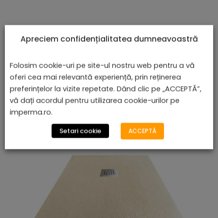
Apreciem confidențialitatea dumneavoastră
Cădiță De Duș Serena, Alb, Cu Sifon Inclus
Folosim cookie-uri pe site-ul nostru web pentru a vă
lei
De la
996,47
oferi cea mai relevantă experiență, prin reținerea
preferințelor la vizite repetate. Dând clic pe „ACCEPTĂ”,
vă dați acordul pentru utilizarea cookie-urilor pe
imperma.ro.
Setari cookie
ACCEPTĂ