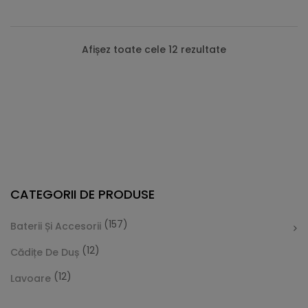
Afișez toate cele 12 rezultate
CATEGORII DE PRODUSE
(157)
Baterii Și Accesorii
(12)
Cădițe De Duș
(12)
Lavoare
Cădiță De Duș Dalia, Alb, Cu Sifon Inclus