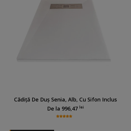
Cădiță De Duș Senia, Alb, Cu Sifon Inclus
lei
De la
996,47