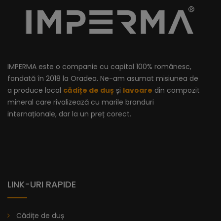
IMPERMA este o companie cu capital 100% românesc,
fondată în 2018 la Oradea. Ne-am asumat misiunea de
a produce local
cădițe de duș
și
lavoare
din compozit
mineral care rivalizează cu marile branduri
internaționale, dar la un preț corect.
LINK-URI RAPIDE
Cădiță De Duș Dalia, Antracit, Cu Sifon Inclus
Cădițe de duș