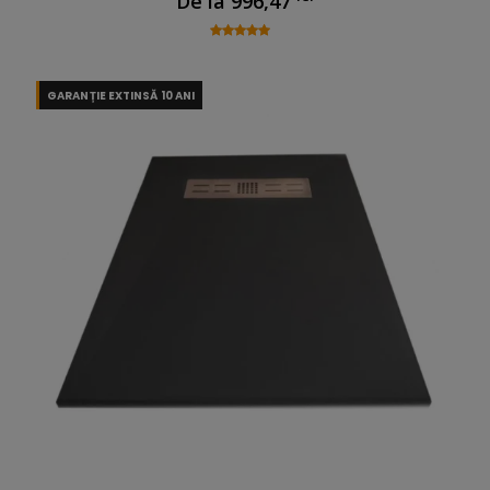
De la
996,47