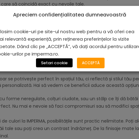
ie care să coincidă exact cu nevoile tale.
Apreciem confidențialitatea dumneavoastră
e cu dimensiuni obișnuite și vrei o soluție rapidă. Dar dacă visezi
să te gândești la o alternativă. Citește în continuare să vezi des
losim cookie-uri pe site-ul nostru web pentru a vă oferi cea
i relevantă experiență, prin reținerea preferințelor la vizite
ând standardul nu e suficient
petate. Dând clic pe „ACCEPTĂ”, vă dați acordul pentru utiliza
 lor, dar ce faci când spațiul tău cere ceva mai special? Aici in
okie-urilor pe imperma.ro.
 soluția perfectă pentru cei care vor să depășească limitările op
Setari cookie
ACCEPTĂ
 se potrivește perfect în spațiul tău, ci reflectă și stilul tău pe
iță personalizată. Hai să vedem ce beneficii aduce această opțiun
 cu forme neregulate, colțuri ciudate, sau un stâlp ce îți dă bătăi
rfect. Nu mai e nevoie să faci compromisuri sau să modifici spaț
de culori la IMPERMA, posibilitățile sunt practic nelimitate. Poți a
i tale sau poți crea un contrast îndrăzneț. De la finisaje mate la
inal.