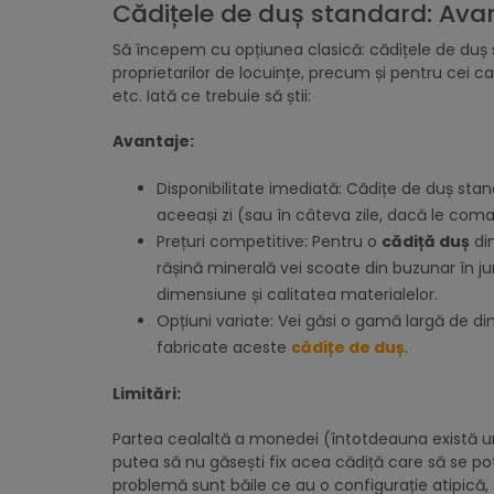
Cădițele de duș standard: Avant
Să începem cu opțiunea clasică: cădițele de duș s
proprietarilor de locuințe, precum și pentru cei c
etc. Iată ce trebuie să știi:
Avantaje:
Disponibilitate imediată: Cădițe de duș stand
aceeași zi (sau în câteva zile, dacă le coma
Prețuri competitive: Pentru o
cădiță duș
din
rășină minerală vei scoate din buzunar în jur
dimensiune și calitatea materialelor.
Opțiuni variate: Vei găsi o gamă largă de di
fabricate aceste
cădițe de duș
.
Limitări:
Partea cealaltă a monedei (întotdeauna există una
putea să nu găsești fix acea cădiță care să se p
problemă sunt băile ce au o configurație atipică,