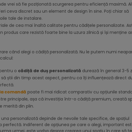
nde vrei să fie poziționată scurgerea pentru eficiență maximă. A
referi ceva discret sau un element de design în sine. Poți chiar să
ile tale de instalare.
iale de cea mai înaltă calitate pentru cădițele personalizate. As
 produs care rezistă foarte bine la uzura zilnică și își menține 
erare când alegi o cădiță personalizată. Nu le putem numi neapa
 calcul:
 pentru o
cădiță de duș personalizată
durează în general 3-5 zi
să știi din timp acest aspect, pentru ca îți influențează direct d
erfectă.
 la comandă
poate fi mai ridicat comparativ cu opțiunile standa
tre principale, așa că investiția într-o cădiță premium, creată s
 merită din plin.
i una personalizată depinde de nevoile tale specifice, de spațiul
ta perfectă. Indiferent de opțiunea pe care o alegi, important est
La urma urmei, este vorba despre crearea unui spațiu în care să te