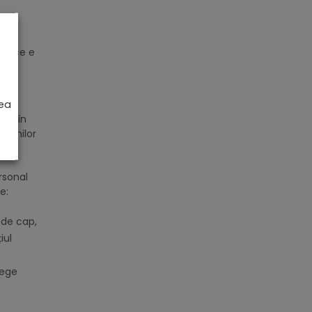
 la
pre ce e
rea
tră în
țiunilor
rsonal
e:
 de cap,
iul
lege