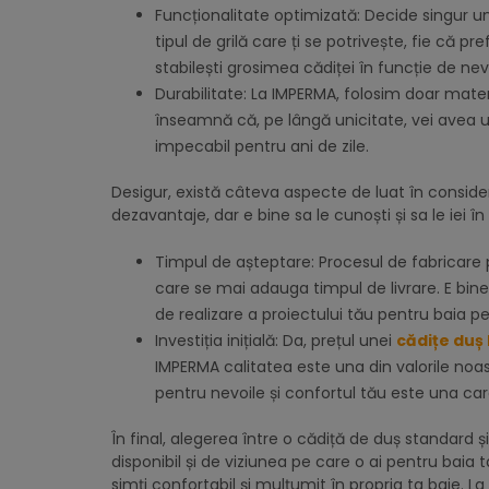
Funcționalitate optimizată: Decide singur u
tipul de grilă care ți se potrivește, fie că p
stabilești grosimea cădiței în funcție de nevo
Durabilitate: La IMPERMA, folosim doar mater
înseamnă că, pe lângă unicitate, vei avea un
impecabil pentru ani de zile.
Desigur, există câteva aspecte de luat în consid
dezavantaje, dar e bine sa le cunoști și sa le iei în
Timpul de așteptare: Procesul de fabricare
care se mai adauga timpul de livrare. E bine 
de realizare a proiectului tău pentru baia p
Investiția inițială: Da, prețul unei
cădițe duș
IMPERMA calitatea este una din valorile noas
pentru nevoile și confortul tău este una care
În final, alegerea între o cădiță de duș standard ș
disponibil și de viziunea pe care o ai pentru baia 
simți confortabil și mulțumit în propria ta baie. 