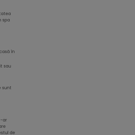
itatea
n spa
acasă în
it sau
e sunt
s-ar
are
estul de