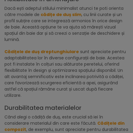
Dacă ești adeptul stilului minimalist atunci te poti orienta
către modele de
cădițe de duș slim
, cu linii curate și un
profil subțire care se integrează armonios în orice design
de baie. Această opțiune te va ajuta să mărești vizual
spațiul din baie dar și să creezi o senzație de deschidere și
lumină.
Cădițele de duș dreptunghiulare
sunt apreciate pentru
adaptabilitatea lor în diverse configurații de baie. Acestea
pot fi instalate în colțuri sau alăturate peretelui, oferind
flexibilitate în design și optimizarea spațiului disponibil. Un
alt avantaj semnificativ este inclinarea potrivită a cădiței,
care favorizează scurgerea eficientă a apei, asigurând
astfel că spațiul rămâne curat și uscat după fiecare
utilizare.
Durabilitatea materialelor
Când alegi o cădiță de duș, este crucial să iei în
considerare materialul din care este făcută.
Cădițele din
compozit
, de exemplu, sunt apreciate pentru durabilitatea