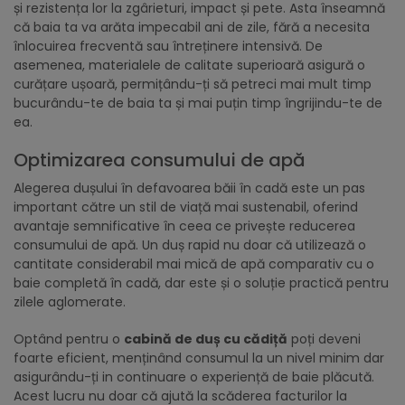
și rezistența lor la zgârieturi, impact și pete. Asta înseamnă
că baia ta va arăta impecabil ani de zile, fără a necesita
înlocuirea frecventă sau întreținere intensivă. De
asemenea, materialele de calitate superioară asigură o
curățare ușoară, permițându-ți să petreci mai mult timp
bucurându-te de baia ta și mai puțin timp îngrijindu-te de
ea.
Optimizarea consumului de apă
Alegerea dușului în defavoarea băii în cadă este un pas
important către un stil de viață mai sustenabil, oferind
avantaje semnificative în ceea ce privește reducerea
consumului de apă. Un duș rapid nu doar că utilizează o
cantitate considerabil mai mică de apă comparativ cu o
baie completă în cadă, dar este și o soluție practică pentru
zilele aglomerate.
Optând pentru o
cabină de duș cu cădiță
poți deveni
foarte eficient, menținând consumul la un nivel minim dar
asigurându-ți in continuare o experiență de baie plăcută.
Acest lucru nu doar că ajută la scăderea facturilor la