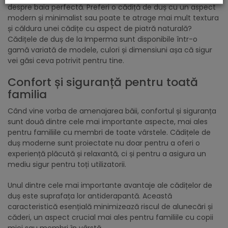
despre baia perfectă. Preferi o cădiță de duș cu un aspect
modern și minimalist sau poate te atrage mai mult textura
și căldura unei cădițe cu aspect de piatră naturală?
Cădițele de duș de la Imperma sunt disponibile într-o
gamă variată de modele, culori și dimensiuni așa că sigur
vei găsi ceva potrivit pentru tine.
Confort și siguranță pentru toată
familia
Când vine vorba de amenajarea băii, confortul și siguranța
sunt două dintre cele mai importante aspecte, mai ales
pentru familiile cu membri de toate vârstele. Cădițele de
duș moderne sunt proiectate nu doar pentru a oferi o
experiență plăcută și relaxantă, ci și pentru a asigura un
mediu sigur pentru toți utilizatorii.
Unul dintre cele mai importante avantaje ale cădițelor de
duș este suprafața lor antiderapantă. Această
caracteristică esențială minimizează riscul de alunecări și
căderi, un aspect crucial mai ales pentru familiile cu copii
mici sau membri în vârstă.