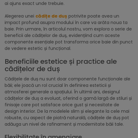
ai ajuns exact unde trebuie.
Alegerea unei
cădițe de duș
potrivite poate avea un
impact profund asupra modului în care va arăta noua ta
baie. Prin urmare, în articolul nostru, vom explora o serie de
beneficii ale cădițelor de duș, evidențiind cum aceste
componente esențiale pot transforma orice baie din punct
de vedere estetic și funcțional.
Beneficiile estetice și practice ale
cădițelor de duș
Cădițele de duș nu sunt doar componente funcționale ale
băii; ele joacă un rol crucial în definirea esteticii și
atmosferei generale a spațiului. În ultimii ani, designul
cădițelor de duș a evoluat, oferind o gamă largă de stiluri și
finisaje care pot satisface orice gust și necesitate de
design interior. De la modelele slim și elegante la cele mai
robuste, cu aspect de piatră naturală, cădițele de duș pot
adăuga un nivel de rafinament și modernitate băii tale.
Flexibilitate în amenajare