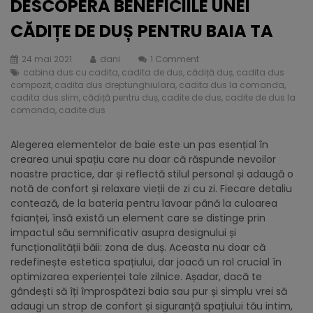
DESCOPERĂ BENEFICIILE UNEI
CĂDIȚE DE DUȘ PENTRU BAIA TA
24 mai 2021
dani
1 Comment
cabina dus cu cadita
,
cadita de dus
,
cădiță duș
,
cadita dus
compozit
,
cadita dus dreptunghiulara
,
cadita dus la comanda
,
cadita dus slim
,
cădiță pentru duș
,
cadite de dus
,
cadite de dus la
comanda
,
cadite dus
Alegerea elementelor de baie este un pas esențial în
crearea unui spațiu care nu doar că răspunde nevoilor
noastre practice, dar și reflectă stilul personal și adaugă o
notă de confort și relaxare vieții de zi cu zi. Fiecare detaliu
contează, de la bateria pentru lavoar până la culoarea
faianței, însă există un element care se distinge prin
impactul său semnificativ asupra designului și
funcționalității băii: zona de duș. Aceasta nu doar că
redefinește estetica spațiului, dar joacă un rol crucial în
optimizarea experienței tale zilnice. Așadar, dacă te
gândești să îți împrospătezi baia sau pur și simplu vrei să
adaugi un strop de confort și siguranță spațiului tău intim,