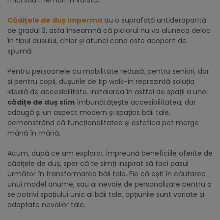
Cădițele de duș Imperma
au o suprafață antiderapantă
de gradul 3, asta înseamnă că piciorul nu va aluneca deloc
în tipul dușului, chiar și atunci cand este acoperit de
spumă.
Pentru persoanele cu mobilitate redusă, pentru seniori, dar
și pentru copii, dușurile de tip walk-in reprezintă soluția
ideală de accesibilitate. Instalarea în astfel de spații a unei
cădițe de duș slim
îmbunătățește accesibilitatea, dar
adaugă și un aspect modern și spațios băii tale,
demonstrând că funcționalitatea și estetica pot merge
mână în mână.
Acum, după ce am explorat împreună beneficiile oferite de
cădițele de duș, sper că te simți inspirat să faci pasul
următor în transformarea băii tale. Fie că ești în căutarea
unui model anume, sau ai nevoie de personalizare pentru a
se potrivi spațiului unic al băii tale, opțiunile sunt variate și
adaptate nevoilor tale.