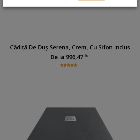
Cădiță De Duș Serena, Crem, Cu Sifon Inclus
lei
De la
996,47