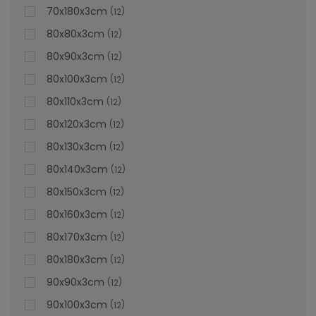
70x180x3cm
12
80x80x3cm
12
80x90x3cm
12
80x100x3cm
12
80x110x3cm
12
80x120x3cm
12
80x130x3cm
12
80x140x3cm
12
80x150x3cm
12
80x160x3cm
12
80x170x3cm
12
Cădiță De Duș Dalia, Crem, Cu Sifon Inclus
80x180x3cm
12
90x90x3cm
12
90x100x3cm
12
Vă prezentăm cădița de duș Dalia crem, care este