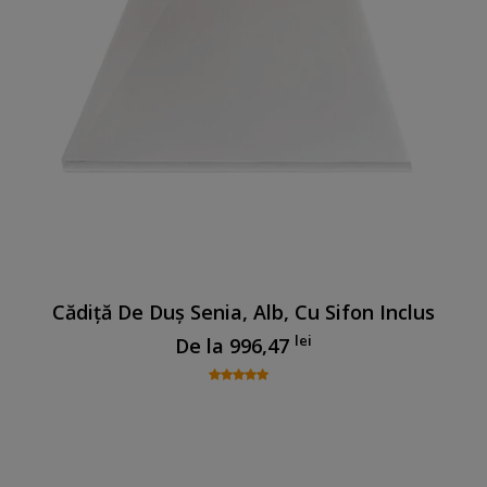
Cădiță De Duș Senia, Alb, Cu Sifon Inclus
lei
De la
996,47