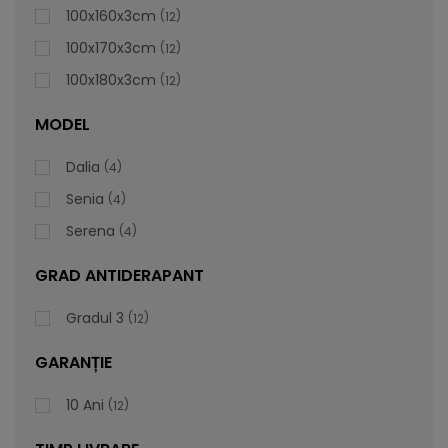
100x160x3cm
12
100x170x3cm
12
100x180x3cm
12
MODEL
Dalia
4
Senia
4
Serena
4
GRAD ANTIDERAPANT
Gradul 3
12
GARANȚIE
Cădiță De Duș Dalia, Gri, Cu Sifon Inclus
10 Ani
12
Vă prezentăm cădița de duș Dalia, care este foarte