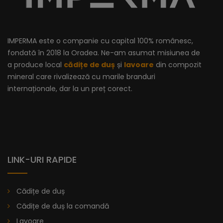
IMPERMA este o companie cu capital 100% românesc,
fondată în 2018 la Oradea. Ne-am asumat misiunea de
a produce local
cădițe de duș
și
lavoare
din compozit
mineral care rivalizează cu marile branduri
internaționale, dar la un preț corect.
LINK-URI RAPIDE
Cădiță De Duș Dalia, Antracit, Cu Sifon Inclus
Cădițe de duș
Cădițe de duș la comandă
Lavoare