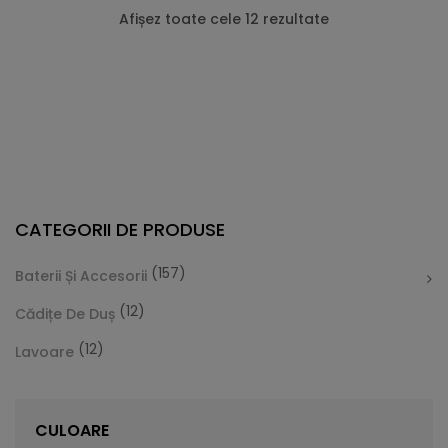
Afișez toate cele 12 rezultate
CATEGORII DE PRODUSE
(157)
Baterii Și Accesorii
(12)
Cădițe De Duș
(12)
Lavoare
Cădiță De Duș Dalia, Alb, Cu Sifon Inclus
Vă prezentăm Cădița de duș Dalia, care este foarte
CULOARE