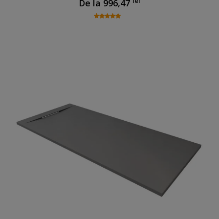
lei
De la
996,47