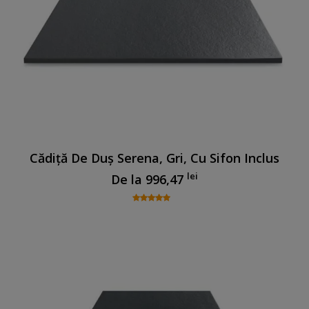
Cădiță De Duș Serena, Gri, Cu Sifon Inclus
lei
De la
996,47