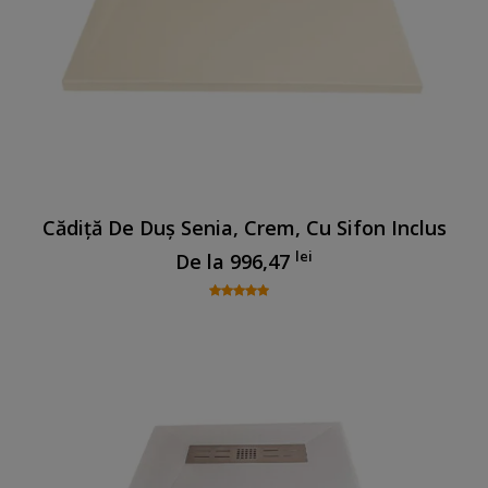
Cădiță De Duș Senia, Crem, Cu Sifon Inclus
lei
De la
996,47