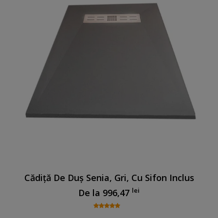
Cădiță De Duș Senia, Gri, Cu Sifon Inclus
lei
De la
996,47