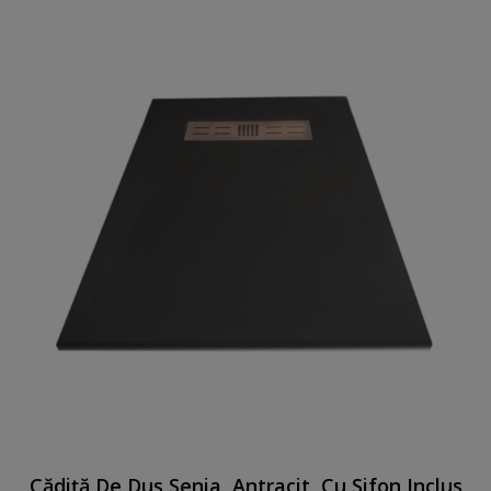
Cădiță De Duș Senia, Antracit, Cu Sifon Inclus