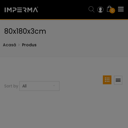
0
80x180x3cm
Acasă
Produs
Sort by
All