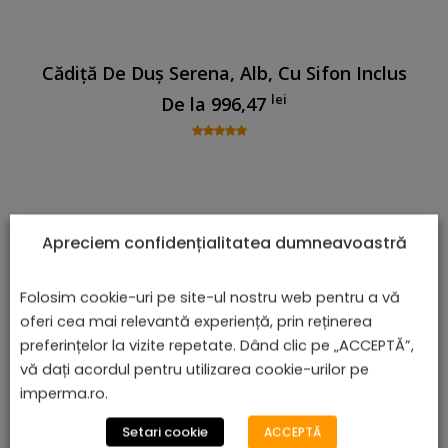
Cădiță De Duș Serena, Alb, Cu Sifon Inclus
lei
De la
996,47
Apreciem confidențialitatea dumneavoastră
Folosim cookie-uri pe site-ul nostru web pentru a vă
oferi cea mai relevantă experiență, prin reținerea
preferințelor la vizite repetate. Dând clic pe „ACCEPTĂ”,
vă dați acordul pentru utilizarea cookie-urilor pe
imperma.ro.
Setari cookie
ACCEPTĂ