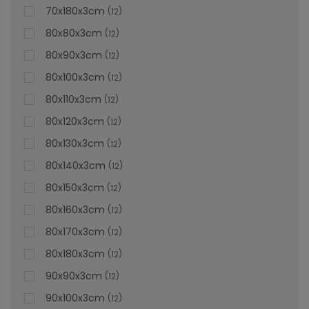
70x180x3cm
12
80x80x3cm
12
80x90x3cm
12
80x100x3cm
12
80x110x3cm
12
80x120x3cm
12
80x130x3cm
12
80x140x3cm
12
80x150x3cm
12
80x160x3cm
12
80x170x3cm
12
Cădiță De Duș Dalia, Crem, Cu Sifon Inclus
80x180x3cm
12
90x90x3cm
12
90x100x3cm
12
Vă prezentăm cădița de duș Dalia crem, care este