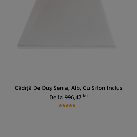
Cădiță De Duș Senia, Alb, Cu Sifon Inclus
lei
De la
996,47