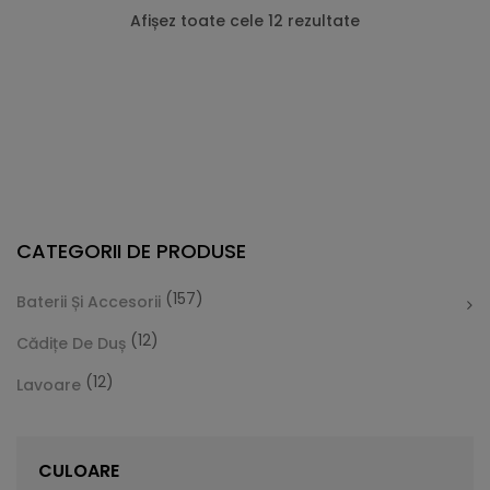
Afișez toate cele 12 rezultate
CATEGORII DE PRODUSE
(157)
Baterii Și Accesorii
(12)
Cădițe De Duș
(12)
Lavoare
Cădiță De Duș Dalia, Alb, Cu Sifon Inclus
Vă prezentăm Cădița de duș Dalia, care este foarte
CULOARE