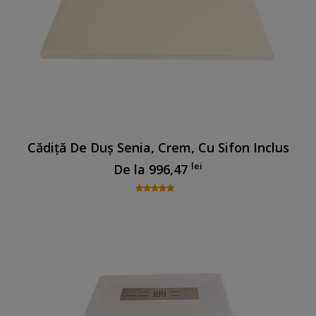
Cădiță De Duș Senia, Crem, Cu Sifon Inclus
lei
De la
996,47