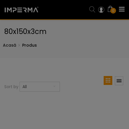
0
80x150x3cm
Acasă
Produs
Sort by
All