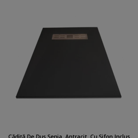
Cădiță De Duș Senia, Antracit, Cu Sifon Inclus