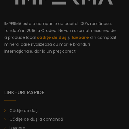
IMPERMA este o companie cu capital 100% românesc,
fondată în 2018 la Oradea. Ne-am asumat misiunea de
a produce local
cădițe de duș
și
lavoare
din compozit
mineral care rivalizează cu marile branduri
internaționale, dar la un preț corect.
LINK-URI RAPIDE
Cădiță De Duș Dalia, Antracit, Cu Sifon Inclus
Cădițe de duș
Cădițe de duș la comandă
Lavoare