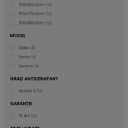
100x160x3cm
12
100x170x3cm
12
100x180x3cm
12
MODEL
Dalia
4
Senia
4
Serena
4
GRAD ANTIDERAPANT
Gradul 3
12
GARANȚIE
Cădiță De Duș Dalia, Gri, Cu Sifon Inclus
10 Ani
12
Vă prezentăm cădița de duș Dalia, care este foarte