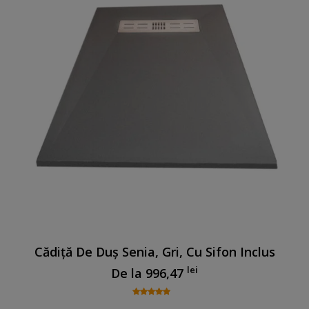
Cădiță De Duș Senia, Gri, Cu Sifon Inclus
lei
De la
996,47