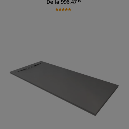
lei
De la
996,47