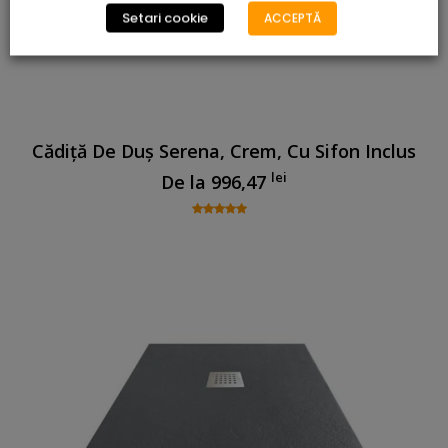
Setari cookie
ACCEPTĂ
Cădiță De Duș Serena, Crem, Cu Sifon Inclus
lei
De la
996,47