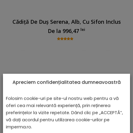
Cădiță De Duș Serena, Alb, Cu Sifon Inclus
lei
De la
996,47
Apreciem confidențialitatea dumneavoastră
Folosim cookie-uri pe site-ul nostru web pentru a vă
oferi cea mai relevantă experiență, prin reținerea
preferințelor la vizite repetate. Dând clic pe „ACCEPTĂ”,
vă dați acordul pentru utilizarea cookie-urilor pe
imperma.ro.