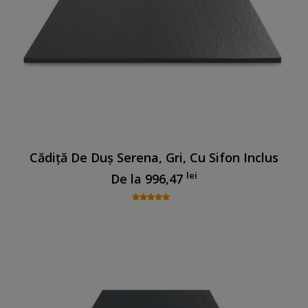
Cădiță De Duș Serena, Gri, Cu Sifon Inclus
lei
De la
996,47