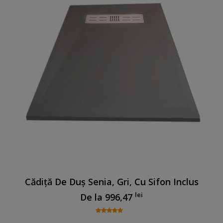
Cădiță De Duș Senia, Gri, Cu Sifon Inclus
lei
De la
996,47