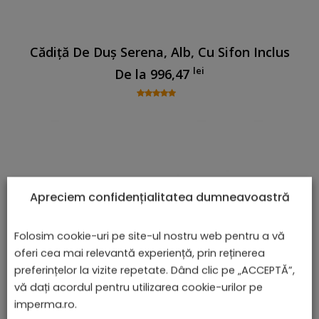
Cădiță De Duș Serena, Alb, Cu Sifon Inclus
lei
De la
996,47
Apreciem confidențialitatea dumneavoastră
Folosim cookie-uri pe site-ul nostru web pentru a vă
oferi cea mai relevantă experiență, prin reținerea
preferințelor la vizite repetate. Dând clic pe „ACCEPTĂ”,
vă dați acordul pentru utilizarea cookie-urilor pe
imperma.ro.