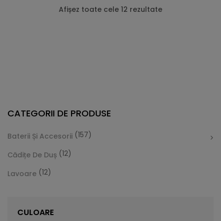
Afișez toate cele 12 rezultate
CATEGORII DE PRODUSE
(157)
Baterii Și Accesorii
(12)
Cădițe De Duș
(12)
Lavoare
Cădiță De Duș Dalia, Alb, Cu Sifon Inclus
Vă prezentăm Cădița de duș Dalia, care este foarte
CULOARE