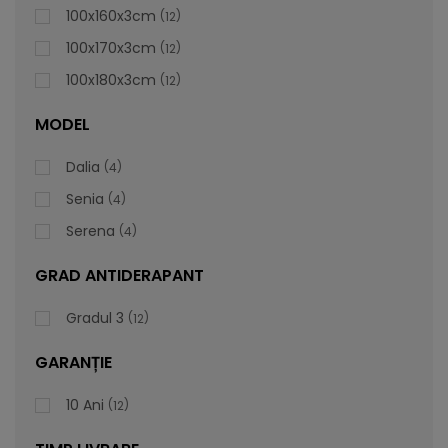
100x160x3cm
12
100x170x3cm
12
100x180x3cm
12
MODEL
Dalia
4
Senia
4
Serena
4
GRAD ANTIDERAPANT
Gradul 3
12
GARANȚIE
Cădiță De Duș Dalia, Gri, Cu Sifon Inclus
10 Ani
12
Vă prezentăm cădița de duș Dalia, care este foarte