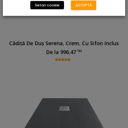
Setari cookie
ACCEPTĂ
Cădiță De Duș Serena, Crem, Cu Sifon Inclus
lei
De la
996,47