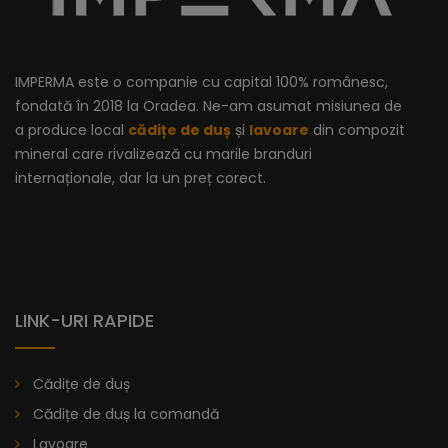
IMPERMA este o companie cu capital 100% românesc,
fondată în 2018 la Oradea. Ne-am asumat misiunea de
a produce local
cădițe de duș
și
lavoare
din compozit
mineral care rivalizează cu marile branduri
internaționale, dar la un preț corect.
LINK-URI RAPIDE
Cădiță De Duș Dalia, Antracit, Cu Sifon Inclus
Cădițe de duș
Cădițe de duș la comandă
Lavoare