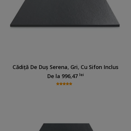
Cădiță De Duș Serena, Gri, Cu Sifon Inclus
lei
De la
996,47