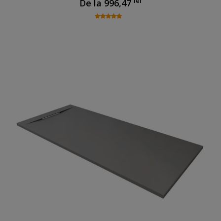
lei
De la
996,47