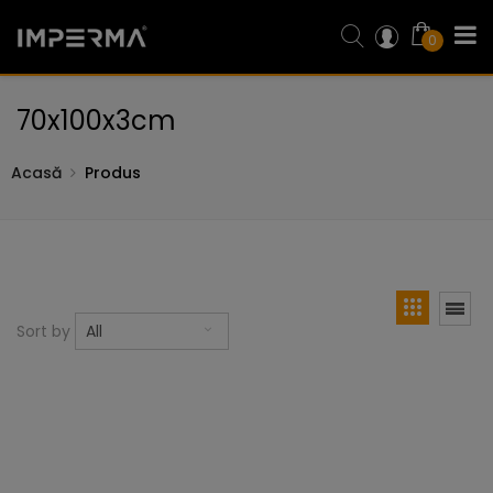
0
70x100x3cm
Acasă
Produs
Sort by
All