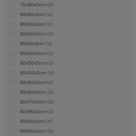
70x180x3cm
12
80x80x3cm
12
80x90x3cm
12
80x100x3cm
12
80x110x3cm
12
80x120x3cm
12
80x130x3cm
12
80x140x3cm
12
80x150x3cm
12
80x160x3cm
12
80x170x3cm
12
Cădiță De Duș Dalia, Crem, Cu Sifon Inclus
80x180x3cm
12
90x90x3cm
12
90x100x3cm
12
Vă prezentăm cădița de duș Dalia crem, care este