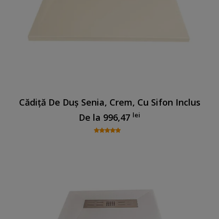
Cădiță De Duș Senia, Crem, Cu Sifon Inclus
lei
De la
996,47