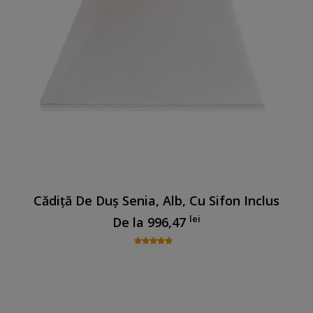
Cădiță De Duș Senia, Alb, Cu Sifon Inclus
lei
De la
996,47