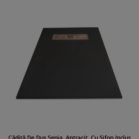
Cădiță De Duș Senia, Antracit, Cu Sifon Inclus