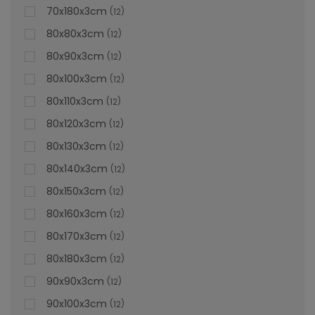
70x180x3cm
12
80x80x3cm
12
80x90x3cm
12
80x100x3cm
12
80x110x3cm
12
80x120x3cm
12
80x130x3cm
12
80x140x3cm
12
80x150x3cm
12
80x160x3cm
12
80x170x3cm
12
Cădiță De Duș Dalia, Crem, Cu Sifon Inclus
80x180x3cm
12
90x90x3cm
12
90x100x3cm
12
Vă prezentăm cădița de duș Dalia crem, care este