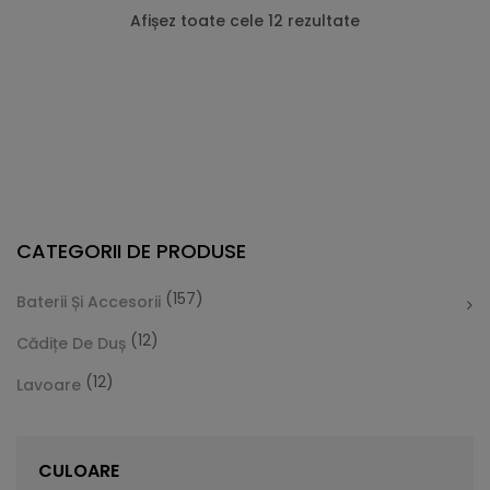
Afișez toate cele 12 rezultate
CATEGORII DE PRODUSE
(157)
Baterii Și Accesorii
(12)
Cădițe De Duș
(12)
Lavoare
Cădiță De Duș Dalia, Alb, Cu Sifon Inclus
Vă prezentăm Cădița de duș Dalia, care este foarte
CULOARE