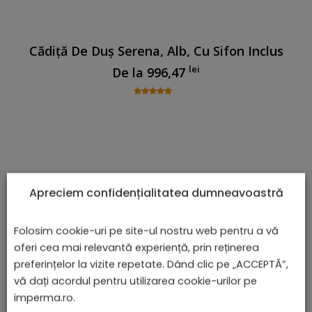
Cădiță De Duș Serena, Alb, Cu Sifon Inclus
lei
De la
996,47
Apreciem confidențialitatea dumneavoastră
Folosim cookie-uri pe site-ul nostru web pentru a vă
oferi cea mai relevantă experiență, prin reținerea
preferințelor la vizite repetate. Dând clic pe „ACCEPTĂ”,
vă dați acordul pentru utilizarea cookie-urilor pe
imperma.ro.