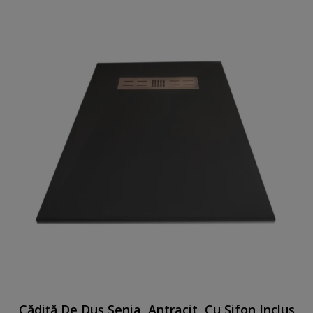
Cădiță De Duș Senia, Antracit, Cu Sifon Inclus