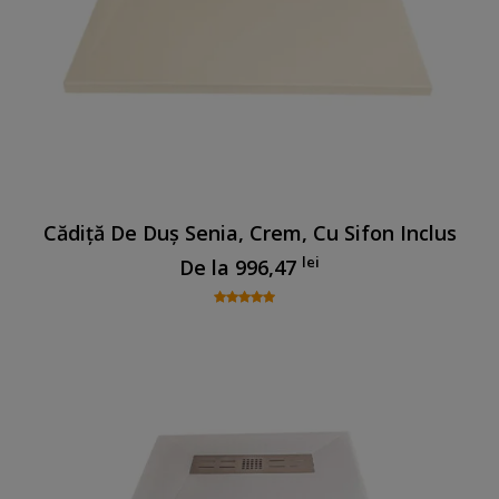
Cădiță De Duș Senia, Crem, Cu Sifon Inclus
lei
De la
996,47