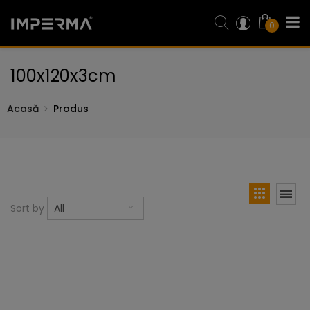
0
100x120x3cm
Acasă
Produs
Sort by
All