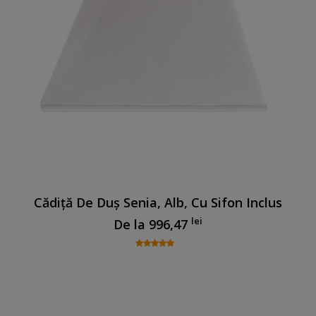
Cădiță De Duș Senia, Alb, Cu Sifon Inclus
lei
De la
996,47