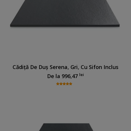
Cădiță De Duș Serena, Gri, Cu Sifon Inclus
lei
De la
996,47