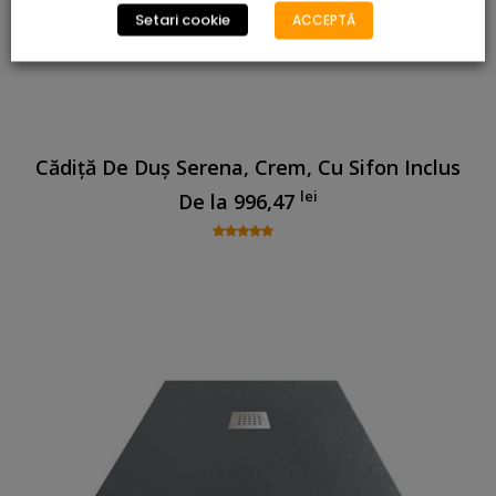
Setari cookie
ACCEPTĂ
Cădiță De Duș Serena, Crem, Cu Sifon Inclus
lei
De la
996,47