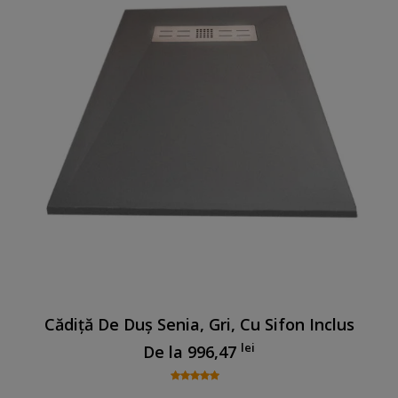
Cădiță De Duș Senia, Gri, Cu Sifon Inclus
lei
De la
996,47