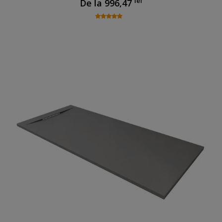
lei
De la
996,47