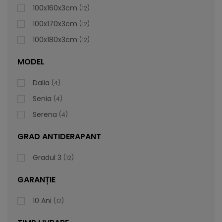
100x160x3cm
12
100x170x3cm
12
100x180x3cm
12
MODEL
Dalia
4
Senia
4
Serena
4
GRAD ANTIDERAPANT
Gradul 3
12
GARANȚIE
Cădiță De Duș Dalia, Gri, Cu Sifon Inclus
10 Ani
12
Vă prezentăm cădița de duș Dalia, care este foarte