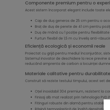
Componente premium pentru o exper
Acest sistem încorporat elegant include toate el
Cap de duș generos de 25 cm pentru o aco
Braț de duș de perete de 41 cm pentru poziț
Duș de mână cu 1 poziție pentru flexibilita
Furtun flexibil de 1,5 m cu înveliș anti-răsuci
Eficiență ecologică și economii reale
Proiectat cu grijă pentru mediul înconjurător, s
Sistemul inovator de deschidere la rece previne ac
reducând amprenta de carbon a locuinței dumne
Materiale calitative pentru durabilitat
Construit să reziste testului timpului, acest set d
Oțel inoxidabil 304 premium, rezistent la co
Finisaj alb mat realizat prin tehnologia PVD P
Fitinguri robuste din alamă pentru stabilitat
Rășină termoplastică de înaltă densitate