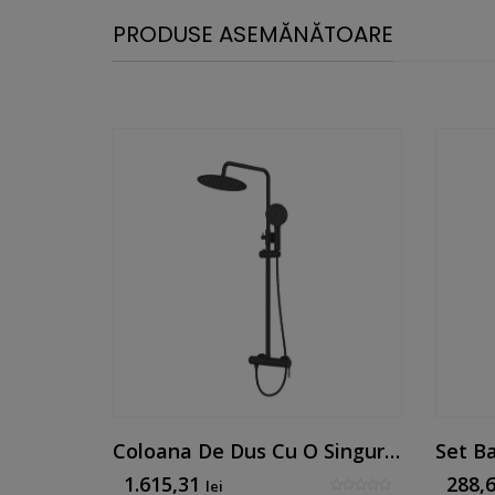
PRODUSE ASEMĂNĂTOARE
Coloana De Dus Cu O Singura Maneta Alb Mat
Coloana De Dus Cu O Singura Maneta Negru Mat
1.615,31
288,
lei