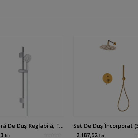
Set Bară De Duș Reglabilă, Finisaj Cromat
63
2.187,52
lei
lei