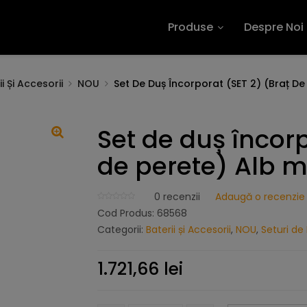
Produse
Despre Noi
i Și Accesorii
NOU
Set De Duș Încorporat (SET 2) (braț De
Set de duș încorp
de perete) Alb m
0
recenzii
Adaugă o recenzie
Cod Produs:
68568
Categorii:
Baterii și Accesorii
,
NOU
,
Seturi de
1.721,66
lei