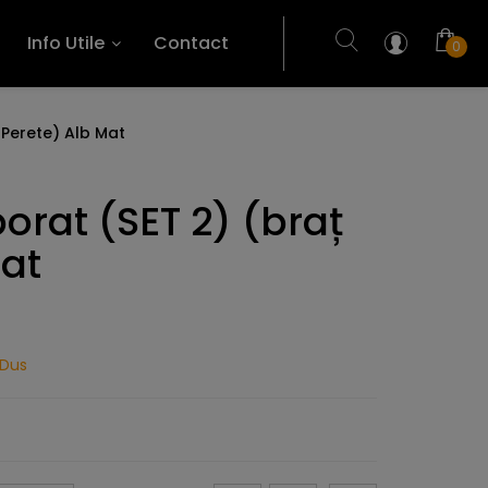
Info Utile
Contact
0
 Perete) Alb Mat
orat (SET 2) (braț
at
 Dus