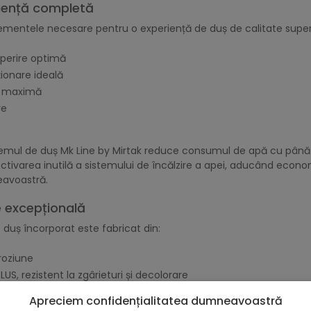
iență completă
ementele necesare pentru o experiență de duș de calitate super
perire optimă
ionare ideală
te maximă
re
istemul de duș Mk Line by Mirtak reduce consumul de apă cu până
tivarea inutilă a sistemului de încălzire a apei, aducând econom
avoastră.
e excepțională
e duș încorporat este fabricat din:
roziune
LUS, rezistent la zgârieturi și decolorare
e structurală
Apreciem confidențialitatea dumneavoastră