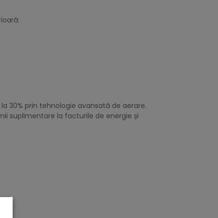
ioară:
 la 30% prin tehnologie avansată de aerare.
ii suplimentare la facturile de energie și