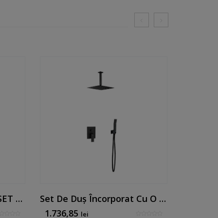
Set De Duș Încorporat (SET 2) (braț De Perete) Auriu Periat
Set De Duș Încorporat Cu O Singură Pârghie (SET 1) (braț De Tavan) Negru Mat
1.736,85
1.858,
lei