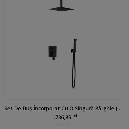
Set De Duș Încorporat Cu O Singură Pârghie (SET 1) (braț De Tavan) Negru Mat
lei
1.736,85