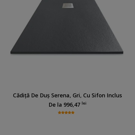
Cădiță De Duș Serena, Gri, Cu Sifon Inclus
lei
De la
996,47