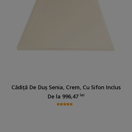
Cădiță De Duș Senia, Crem, Cu Sifon Inclus
lei
De la
996,47