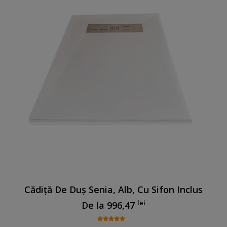
Cădiță De Duș Senia, Alb, Cu Sifon Inclus
lei
De la
996,47