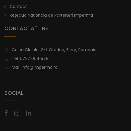
lei
De la
Contact
996,47
Rețeaua Națională de Parteneri Imperma
CONTACTAȚI-NE
Calea Clujului 271, Oradea, Bihor, Romania
Tel.
0727 004 878
Mail.
info@imperma.ro
SOCIAL