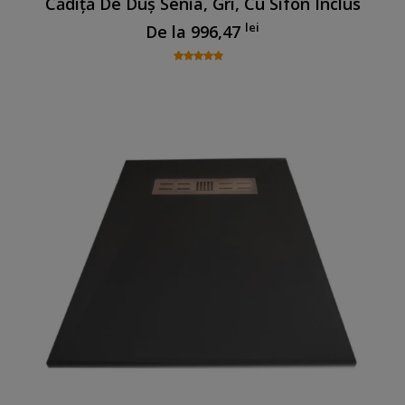
Cădiță De Duș Senia, Gri, Cu Sifon Inclus
lei
De la
996,47