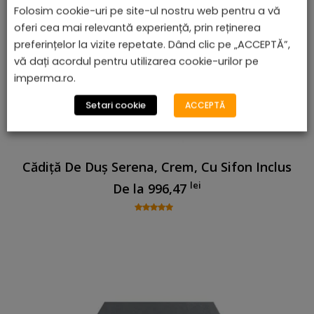
Folosim cookie-uri pe site-ul nostru web pentru a vă
oferi cea mai relevantă experiență, prin reținerea
preferințelor la vizite repetate. Dând clic pe „ACCEPTĂ”,
vă dați acordul pentru utilizarea cookie-urilor pe
imperma.ro.
Setari cookie
ACCEPTĂ
Cădiță De Duș Serena, Crem, Cu Sifon Inclus
lei
De la
996,47