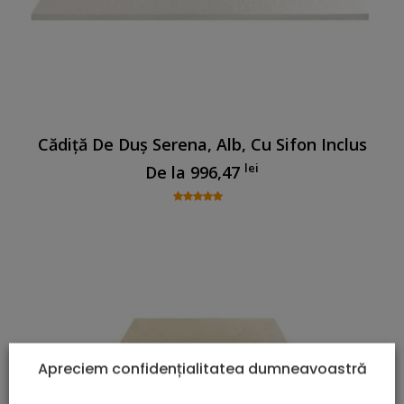
Cădiță De Duș Serena, Alb, Cu Sifon Inclus
lei
De la
996,47
Apreciem confidențialitatea dumneavoastră