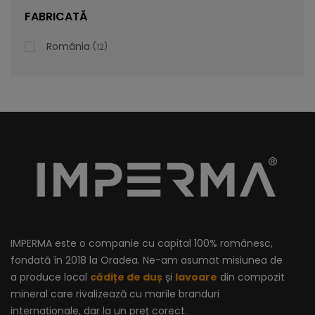
lei
De la
996,47
FABRICATĂ
România
12
IMPERMA este o companie cu capital 100% românesc,
fondată în 2018 la Oradea. Ne-am asumat misiunea de
a produce local
cădițe de duș
și
lavoare
din compozit
mineral care rivalizează cu marile branduri
internaționale, dar la un preț corect.