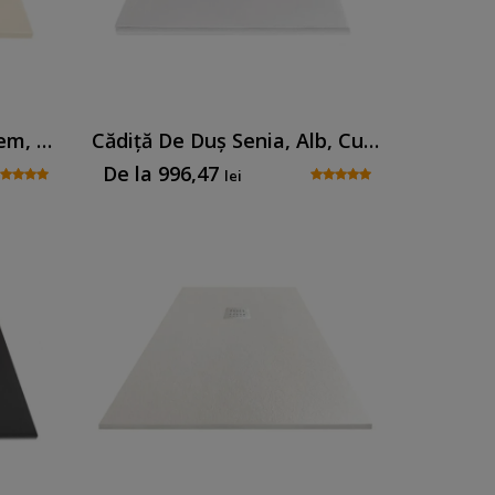
Cădiță De Duș Senia, Crem, Cu Sifon Inclus
Cădiță De Duș Senia, Alb, Cu Sifon Inclus
De la
996,47
lei