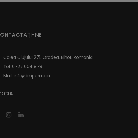
re este foarte diferită de modelul Serena și
datorită materialului din care este fabricată,
cădițe duș
Imperma este realizată dintr-un
 minerală și acoperit cu un strat de gel-coat.
ONTACTAȚI-NE
ru a le proteja de apa de mare. Fabricarea se face
i cădițe de duș o suprafață antiderapantă de gradul
Calea Clujului 271, Oradea, Bihor, Romania
Tel.
0727 004 878
e dimensiuni standard mai jos. Iar dacă nu
icita una personalizată pe pagina de
Cădițe
Mail.
info@imperma.ro
OCIAL
u Sifon Inclus