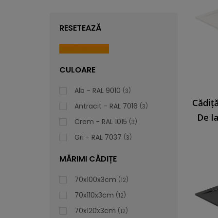
RESETEAZĂ
Reset All Filters
CULOARE
Alb - RAL 9010
3
Antracit - RAL 7016
3
De l
Crem - RAL 1015
3
Gri - RAL 7037
3
MĂRIMI CĂDIȚE
70x100x3cm
12
70x110x3cm
12
70x120x3cm
12