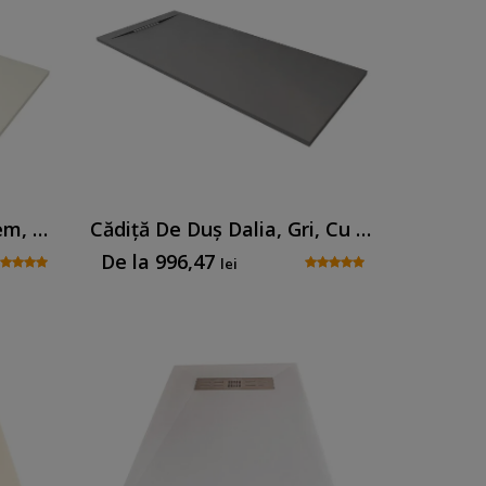
Cădiță De Duș Dalia, Crem, Cu Sifon Inclus
Cădiță De Duș Dalia, Gri, Cu Sifon Inclus
De la
996,47
lei