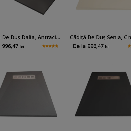
Cădiță De Duș Dalia, Antracit, Cu Sifon Inclus
a
996,47
De la
996,47
lei
lei