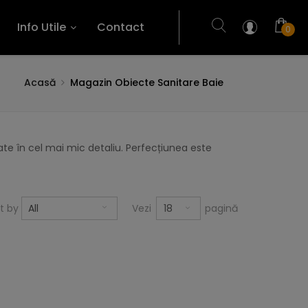
Info Utile
Contact
0
Acasă
Magazin Obiecte Sanitare Baie
te în cel mai mic detaliu. Perfecțiunea este
18
rt by
All
Vezi
pagină