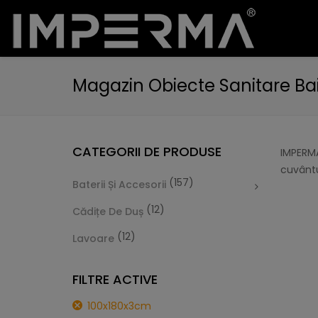
Magazin Obiecte Sanitare Ba
CATEGORII DE PRODUSE
IMPERMA
cuvântu
(157)
Baterii Și Accesorii
(12)
Cădițe De Duș
(12)
Lavoare
FILTRE ACTIVE
100x180x3cm