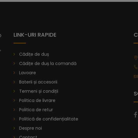
Vă prezentăm cădița de duș Dalia, ca
Senia, având o textură netedă, care 
oferă aderență maximă.
Colecția de
compus de rășină amestecat cu marmură
LINK-URI RAPIDE
C
Acest înveliș este utilizat de nave pent
în matriță prin turnare, oferind fiecăre
Cădițe de duș
3.
Cădițe de duș la comandă
Poți alege din peste 40 de variații d
Lavoare
găsești dimensiunea dorită, poți sol
Baterii și accesorii
de duș la comandă
.
Termeni și condiții
S
De la
996,47
lei
Politica de livrare
Politica de retur
Cădiță De Duș Dalia, Antracit, C
Politică de confidențialitate
Despre noi
Contact