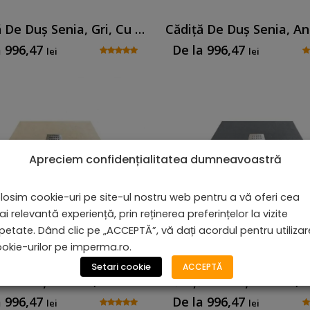
Cădiță De Duș Senia, Gri, Cu Sifon Inclus
a
996,47
De la
996,47
lei
lei
Apreciem confidențialitatea dumneavoastră
losim cookie-uri pe site-ul nostru web pentru a vă oferi cea
i relevantă experiență, prin reținerea preferințelor la vizite
petate. Dând clic pe „ACCEPTĂ”, vă dați acordul pentru utiliza
okie-urilor pe imperma.ro.
Setari cookie
ACCEPTĂ
Cădiță De Duș Serena, Crem, Cu Sifon Inclus
a
996,47
De la
996,47
lei
lei