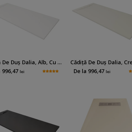
Cădiță De Duș Dalia, Alb, Cu Sifon Inclus
a
996,47
De la
996,47
lei
lei