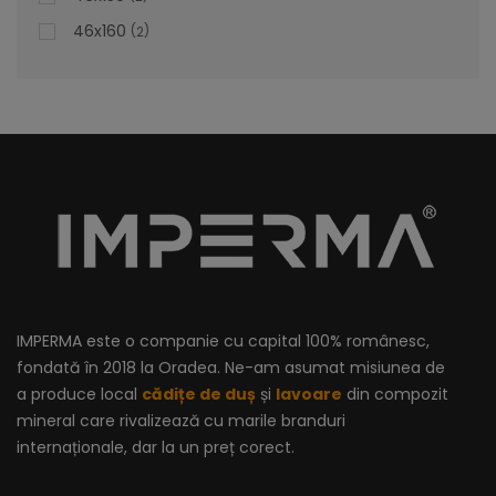
46x160
2
IMPERMA este o companie cu capital 100% românesc,
fondată în 2018 la Oradea. Ne-am asumat misiunea de
a produce local
cădițe de duș
și
lavoare
din compozit
Lavoar Dublu Cu Bordură - Luna
mineral care rivalizează cu marile branduri
internaționale, dar la un preț corect.
Lavoar Dublu cu Bordură Luna – Definiția Eleganței în Baia