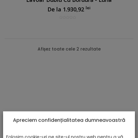
lei
De la
1.930,92
Afișez toate cele 2 rezultate
CATEGORII DE PRODUSE
Apreciem confidențialitatea dumneavoastră
(157)
Baterii Și Accesorii
Folosim cookie-uri pe site-ul nostru web pentru a vă