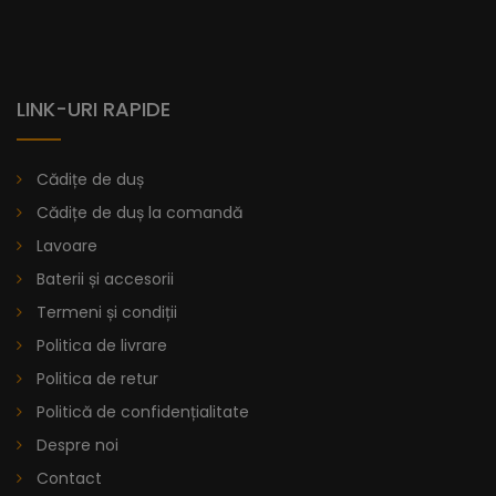
Ta.
Eleganță fără efort și funcționalitate de invidiat se îmbină
în lavoarul dublu cu bordură din colecția Luna. Proiectat să
adauge un strop de lux fiecărei utilizări, acest lavoar
LINK-URI RAPIDE
îmbunătățește estetica băii dvs. și oferă o experiență
practică inegalabilă.
Cădițe de duș
lei
Cădițe de duș la comandă
De la
1.930,92
Lavoare
Baterii și accesorii
Termeni și condiții
Politica de livrare
Politica de retur
Politică de confidențialitate
Despre noi
Contact