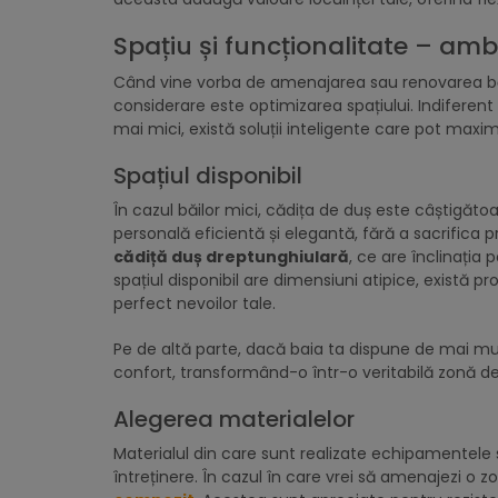
Spațiu și funcționalitate – am
Când vine vorba de amenajarea sau renovarea băii
considerare este optimizarea spațiului. Indiferen
mai mici, există soluții inteligente care pot maxim
Spațiul disponibil
În cazul băilor mici, cădița de duș este câștigătoar
personală eficientă și elegantă, fără a sacrifica p
cădiță duș dreptunghiulară
, ce are înclinația 
spațiul disponibil are dimensiuni atipice, există p
perfect nevoilor tale.
Pe de altă parte, dacă baia ta dispune de mai mul
confort, transformând-o într-o veritabilă zonă de 
Alegerea materialelor
Materialul din care sunt realizate echipamentele sa
întreținere. În cazul în care vrei să amenajezi o 