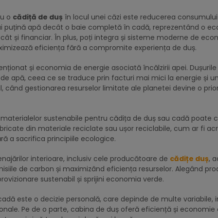
ru o
cădiță de duș
în locul unei căzi este reducerea consumului
mai puțină apă decât o baie completă în cadă, reprezentând o e
cât și financiar. În plus, poți integra și sisteme moderne de eco
maximizează eficiența fără a compromite experiența de duș.
ionat și economia de energie asociată încălzirii apei. Dușurile
 de apă, ceea ce se traduce prin facturi mai mici la energie și u
 când gestionarea resurselor limitate ale planetei devine o prior
materialelor sustenabile pentru cădița de duș sau cadă poate c
icate din materiale reciclate sau ușor reciclabile, cum ar fi acri
ă a sacrifica principiile ecologice.
ărilor interioare, inclusiv cele producătoare de
cădițe duș
, 
isiile de carbon și maximizând eficiența resurselor. Alegând pro
rovizionare sustenabil și sprijini economia verde.
 cadă este o decizie personală, care depinde de multe variabile, i
 personale. Pe de o parte, cabina de duș oferă eficiență și economie