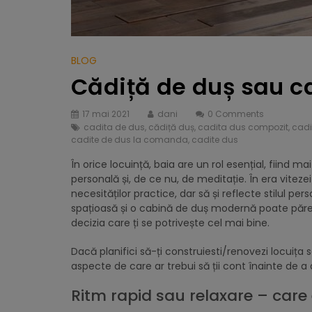
BLOG
Cădiță de duș sau ca
17 mai 2021
dani
0 Comments
cadita de dus
,
cădiță duș
,
cadita dus compozit
,
cadi
cadite de dus la comanda
,
cadite dus
În orice locuință, baia are un rol esențial, fiind ma
personală și, de ce nu, de meditație. În era viteze
necesităților practice, dar să și reflecte stilul p
spațioasă și o cabină de duș modernă poate părea d
decizia care ți se potrivește cel mai bine.
Dacă planifici să-ți construiesti/renovezi locuița
aspecte de care ar trebui să ții cont înainte de a
Ritm rapid sau relaxare – care e