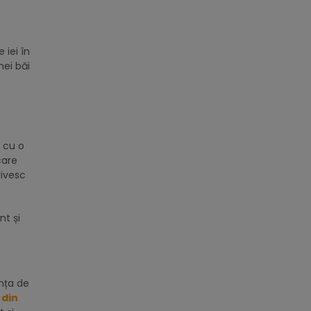
 iei în
nei băi
, cu o
care
rivesc
nt și
ința de
 din