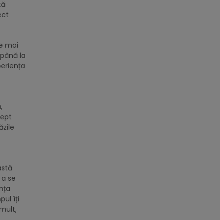
tă
ect
le mai
 până la
eriența
,
rept
ăzile
astă
 a se
ența
ul îți
 mult,