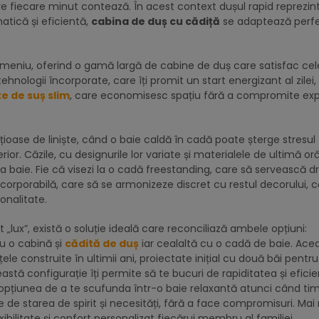
re fiecare minut contează. În acest context dușul rapid reprezin
atică și eficientă,
cabina de duș cu cădiță
se adaptează perf
domeniu, oferind o gamă largă de cabine de duș care satisfac ce
ehnologii încorporate, care îți promit un start energizant al zilei,
țe de suș slim
, care economisesc spațiu fără a compromite exp
oase de liniște, când o baie caldă în cadă poate șterge stresul
or. Căzile, cu designurile lor variate și materialele de ultimă oră
ia baie. Fie că visezi la o cadă freestanding, care să servească d
încorporabilă, care să se armonizeze discret cu restul decorului, c
ionalitate.
 „lux”, există o soluție ideală care reconciliază ambele opțiuni:
u o cabină și
cădită de duș
iar cealaltă cu o cadă de baie. Ace
le construite în ultimii ani, proiectate inițial cu două băi pentru
ceastă configurație îți permite să te bucuri de rapiditatea și efici
 opțiunea de a te scufunda într-o baie relaxantă atunci când timp
ie de starea de spirit și necesități, fără a face compromisuri. Mai
ibilitate și confort personalizat fiecărui membru al familiei.