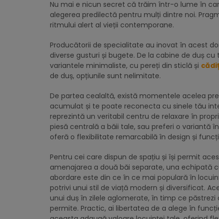
Nu mai e nicun secret că trăim într-o lume în ca
alegerea predilectă pentru mulți dintre noi. Pragm
ritmului alert al vieții contemporane.
Producătorii de specialitate au inovat în acest 
diverse gusturi și bugete. De la cabine de duș cu t
variantele minimaliste, cu pereți din sticlă și
cădi
de duș, opțiunile sunt nelimitate.
De partea cealaltă, există momentele acelea preți
acumulat și te poate reconecta cu sinele tău interi
reprezintă un veritabil centru de relaxare în propr
piesă centrală a băii tale, sau preferi o variantă 
oferă o flexibilitate remarcabilă în design și funcț
Pentru cei care dispun de spațiu și își permit acest
amenajarea a două băi separate, una echipată c
abordare este din ce în ce mai populară în locuințe
potrivi unui stil de viață modern și diversificat. A
unui duș în zilele aglomerate, în timp ce păstrezi
permite. Practic, ai libertatea de a alege în funcț
aceasta adaugă valoare locuinței tale, oferind flex