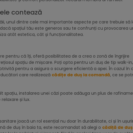
bele contează
, unul dintre cele mai importante aspecte pe care trebuie să le
t dacă spațiul tău este generos sau te confrunți cu provocarea u
iza atât estetica, cât și funcționalitatea.
e pentru că îți, oferă posibilitatea de a crea o zonă de îngrijire
rețiosul spațiu de mișcare. Poți opta pentru un duș de tip walk-in
potrivită pentru a asigura o scurgere eficientă a apei. În cazul în 
roducători care realizează
cădițe de duș la comandă
, ce se pot
t spațiu, instalarea unei căzi poate adăuga un plus de rafiname
relaxare și lux.
nitare joacă un rol esențial nu doar în durabilitate, ci și în ușur
zonă de duș în baia ta, este recomandat să alegi o
cădiță de duș