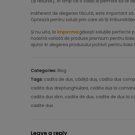
(și resurse), în timp ce o cadă îți permite să te de
Indiferent de alegerea făcută, este important să 
Optează pentru soluții prin care să îți îmbunătățeș
Și nu uita, la
Imperma
găsești soluțiile perfecte
noastră variată de produse premium pentru baie, c
ajutor în alegerea produsului potrivit pentru baia 
Categories:
Blog
Tags:
cadita de dus
,
cădiță duș
,
cadita dus comp
cadita dus dreptunghiulara
,
cadita dus la coman
cadita dus slim
,
cadite de dus
,
cadite de dus la
cadite dus
Leave a reply