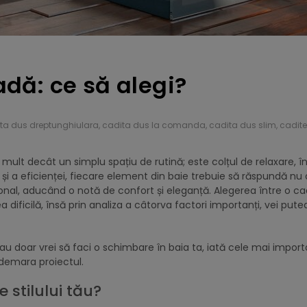
dă: ce să alegi?
ta dus dreptunghiulara
,
cadita dus la comanda
,
cadita dus slim
,
cadite
i mult decât un simplu spațiu de rutină; este colțul de relaxare, îng
i și a eficienței, fiecare element din baie trebuie să răspundă nu
ersonal, aducând o notă de confort și eleganță. Alegerea între o c
ificilă, însă prin analiza a câtorva factori importanți, vei pute
 sau doar vrei să faci o schimbare în baia ta, iată cele mai impor
 demara proiectul.
 stilului tău?