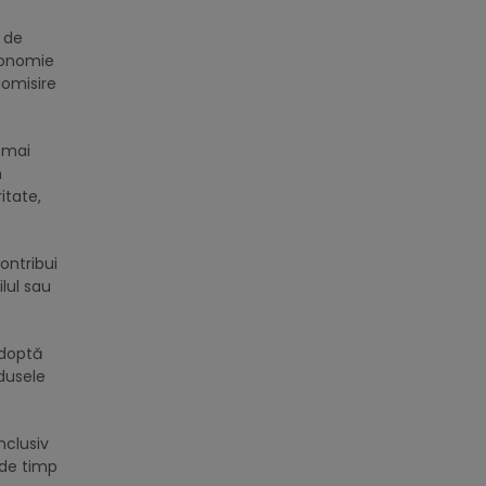
 de
conomie
nomisire
 mai
n
itate,
ontribui
lul sau
adoptă
dusele
nclusiv
 de timp