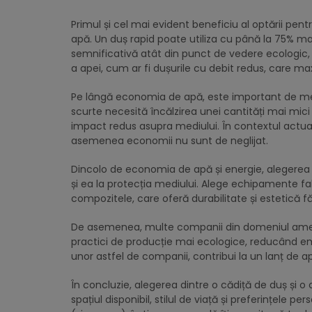
Primul și cel mai evident beneficiu al optării pent
apă. Un duș rapid poate utiliza cu până la 75% 
semnificativă atât din punct de vedere ecologic, 
a apei, cum ar fi dușurile cu debit redus, care 
Pe lângă economia de apă, este important de menț
scurte necesită încălzirea unei cantități mai mici
impact redus asupra mediului. În contextul actual,
asemenea economii nu sunt de neglijat.
Dincolo de economia de apă și energie, alegerea 
și ea la protecția mediului. Alege echipamente fabr
compozitele, care oferă durabilitate și estetică făr
De asemenea, multe companii din domeniul amenaj
practici de producție mai ecologice, reducând em
unor astfel de companii, contribui la un lanț de ap
În concluzie, alegerea dintre o cădiță de duș și o
spațiul disponibil, stilul de viață și preferințele