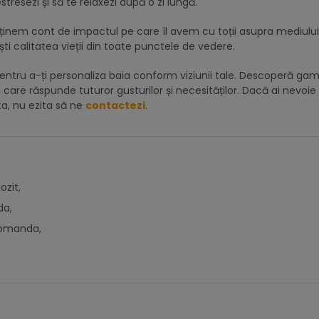
stresezi și să te relaxezi după o zi lungă.
ținem cont de impactul pe care îl avem cu toții asupra mediului
ti calitatea vieții din toate punctele de vedere.
 pentru a-ți personaliza baia conform viziunii tale. Descoperă ga
are răspunde tuturor gusturilor și necesităților. Dacă ai nevoie
ta, nu ezita să ne
contactezi
.
ozit
,
da
,
 comanda
,