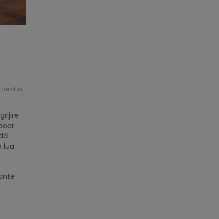
 de dus
,
rijire
 doar
adă
a lua
tante