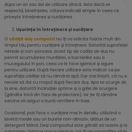
dupa un an sau doi de utilizare zilnică. Asta dacă se
respectă, bineînțeles, câteva indicații simple în ceea ce
privește întreținerea și curățarea.
Ușurința în întreținere și curățare
O
cădiță duș compozit
nu îți va solicita foarte mult din
timpul tău pentru curățare și întreținere. Datorită suprafeței
netede și non-poroase, acest tip de cadițe de duș nu
permit acumularea murdăriei, a bacteriilor sau a
mucegaiului în pori, ceea ce le face igienice și sigure
pentru utilizare. După fiecare utilizare este indicat ca pe
suprafața cădiței să nu rămână apă. Dar stai liniștit, că nu e
nevoie să dai cu mopul după fiecare duș. Apa se scurge de
la sine, datorită înclinației optime și a grilei de scurgere
(gândite încă din faza de proiectare), iar ție îți rămâne
sarcina să asiguri o bună ventilare în baie.
Ocazional, poți face o curățare mai în detaliu, utilizând o
lavetă moale sau un burete non-abraziv, alături de un
detergent blând. Deși compozitul este gândit să reziste și la
substanțe chimice mai puternice, noi îți recomandăm să le