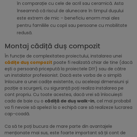
în comparație cu cele de acril sau ceramică. Asta
înseamnă că riscul de alunecare în timpul dușului
este extrem de mic – beneficiu enorm mai ales
pentru familiile cu copii sau persoane cu mobilitate
redusă.
Montaj cădiță duș compozit
În funcție de complexitatea proiectului, instalarea unei
cădițe duș compozit
poate fi realizată chiar de tine (dacă
ești o persoană pricepută la proiectele DIY) sau de către
un instalator profesionist. Dacă este vorba de o simplă
înlocuire a unei cadițe existente, cu aceleași dimensiuni și
poziție a scurgerii, cu siguranță poți realiza instalarea pe
cont propriu. Cu toate acestea, dacă vrei să înlocuiești
cada de baie cu o
cădiță de duș walk-in
, cel mai probabil
va fi nevoie să apelezi la o echipă care să realizeze lucrarea
cap-coadă.
Ca să te poți bucura de mare parte din avantajele
menționate mai sus, este foarte important să ții cont de