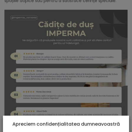
spațiile atipice sau pentru a satisface cerințe speciale.
Apreciem confidențialitatea dumneavoastră