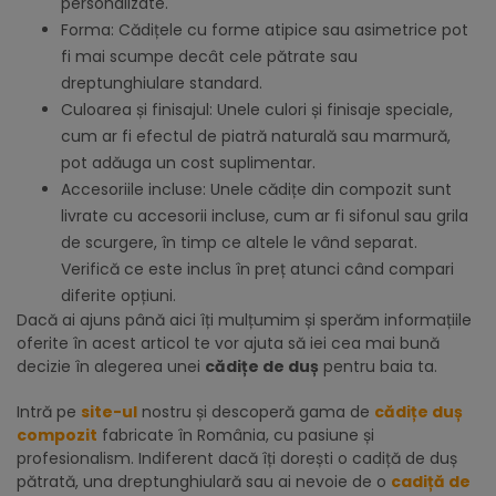
personalizate.
Forma: Cădițele cu forme atipice sau asimetrice pot
fi mai scumpe decât cele pătrate sau
dreptunghiulare standard.
Culoarea și finisajul: Unele culori și finisaje speciale,
cum ar fi efectul de piatră naturală sau marmură,
pot adăuga un cost suplimentar.
Accesoriile incluse: Unele cădițe din compozit sunt
livrate cu accesorii incluse, cum ar fi sifonul sau grila
de scurgere, în timp ce altele le vând separat.
Verifică ce este inclus în preț atunci când compari
diferite opțiuni.
Dacă ai ajuns până aici îți mulțumim și sperăm informațiile
oferite în acest articol te vor ajuta să iei cea mai bună
decizie în alegerea unei
cădițe de duș
pentru baia ta.
Intră pe
site-ul
nostru și descoperă gama de
cădițe duș
compozit
fabricate în România, cu pasiune și
profesionalism. Indiferent dacă îți dorești o cadiță de duș
pătrată, una dreptunghiulară sau ai nevoie de o
cadiță de