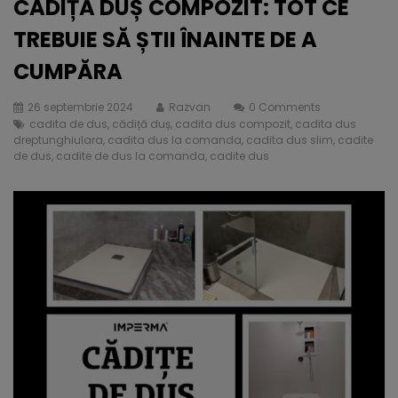
CADIȚĂ DUȘ COMPOZIT: TOT CE
TREBUIE SĂ ȘTII ÎNAINTE DE A
CUMPĂRA
26 septembrie 2024
Razvan
0 Comments
cadita de dus
,
cădiță duș
,
cadita dus compozit
,
cadita dus
dreptunghiulara
,
cadita dus la comanda
,
cadita dus slim
,
cadite
de dus
,
cadite de dus la comanda
,
cadite dus