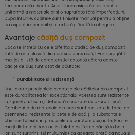
temperatură ridicate. Acest lucru asigură o distribuție
uniformă a materialelor și o suprafață fără imperfecțiuni.
După întărire, cadițele sunt finisate manual pentru a obține
un aspect impecabil și o textură plăcută la atingere.
Avantaje
cădiță duș compozit
Dacă te întrebi cu ce e diferită o cadită de duș compozit
față de una clasică din acril sau ceramică, ți-am pregătit
mai jos o listă de caracteristici datorită cărora aceste
cadițe de duș sunt atât de căutate:
Durabilitate și rezistență
Unul dintre principalele avantaje ale cădițelor din compozit
este durabilitatea lor excepțională. Acestea sunt rezistente
la zgârieturi, fisuri și deteriorări cauzate de uzura zilnică.
Combinația de materiale din care sunt realizate le face, de
asemenea, rezistente la petele de apă și la substanțele
chimice folosite în produsele de curățare obișnuite. Foarte
mulți dintre cei care au instalat o astfel de cădiță în baia
lor, sunt surprinși (și mulțumiți) că aceasta arată ca nouă și