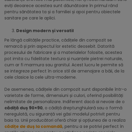
eviți deoarece acestea sunt dăunătoare în primul rând
pentru sănătatea ta și a familiei și apoi pentru obiectele
sanitare pe care le aplici.
Design modern și versatil
Pe lângă calitățile practice, cădițele din compozit se
remarcă și prin aspectul lor estetic deosebit. Datorită
procesului de fabricare și a materialelor folosite, acestea
pot imita cu fidelitate textura și nuanțele pietrei naturale,
cum ar fi marmura sau granitul. Acest lucru le permite să
se integreze perfect în orice stil de amenajare a băii, de la
cele clasice la cele ultra-moderne.
De asemenea, cădițele din compozit sunt disponibile într-o
varietate de forme, dimensiuni și culori, oferind posibilități
nelimitate de personalizare. Indiferent dacă ai nevoie de o
cădiță duș 90×90
, o cădiță dreptunghiulară sau o formă
neregulată, cu siguranță vei găsi modelul potrivit pentru
baia ta. Unii producători oferă chiar și opțiunea de a realiza
cădițe de duș la comandă
, pentru a se potrivi perfect în