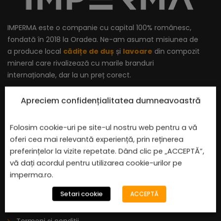
IMPERMA este o companie cu capital 100% românesc,
fondată în 2018 la Oradea. Ne-am asumat misiunea de
a produce local
cădițe de duș
și
lavoare
din compozit
mineral care rivalizează cu marile branduri
internaționale, dar la un preț corect.
Apreciem confidențialitatea dumneavoastră
Folosim cookie-uri pe site-ul nostru web pentru a vă
LINK-URI RAPIDE
oferi cea mai relevantă experiență, prin reținerea
preferințelor la vizite repetate. Dând clic pe „ACCEPTĂ”,
Cădițe de duș
vă dați acordul pentru utilizarea cookie-urilor pe
imperma.ro.
Cădițe de duș la comandă
Lavoare
Setari cookie
ACCEPTĂ
Baterii și accesorii