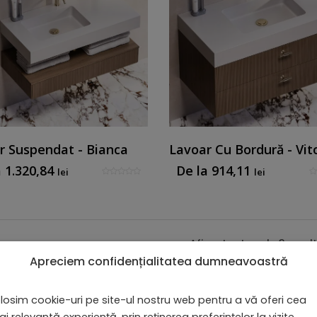
r Suspendat - Bianca
Lavoar Cu Bordură - Vit
a
1.320,84
De la
914,11
lei
lei
Lavoar Suspendat - Bianca
Afișez toate cele 3 rezul
Lavoar Suspendat Bianca – Estetica și Fu
Apreciem confidențialitatea dumneavoastră
Adăugați o notă de rafinament și confo
Bianca, un element de design personaliza
losim cookie-uri pe site-ul nostru web pentru a vă oferi cea
Transformați fiecare dimineață într-o ex
i relevantă experiență, prin reținerea preferințelor la vizite