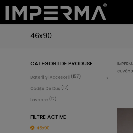
46x90
CATEGORII DE PRODUSE
IMPERMA
cuvântu
(157)
Baterii Și Accesorii
(12)
Cădițe De Duș
(12)
Lavoare
FILTRE ACTIVE
46x90