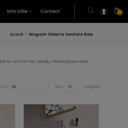
Info Utile
Contact
0
Acasă
Magazin Obiecte Sanitare Baie
te în cel mai mic detaliu. Perfecțiunea este
18
rt by
All
Vezi
pagină