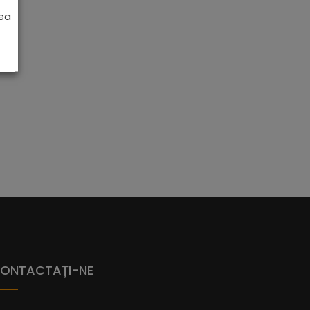
impecabile ale acestui produs.
rea
ONTACTAȚI-NE