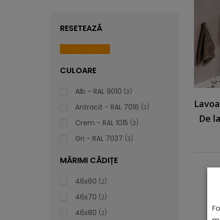
RESETEAZĂ
Reset All Filters
CULOARE
Alb - RAL 9010
3
Lavoa
Antracit - RAL 7016
3
De l
Crem - RAL 1015
3
Gri - RAL 7037
3
MĂRIMI CĂDIȚE
46x60
2
46x70
2
Fo
46x80
2
ma