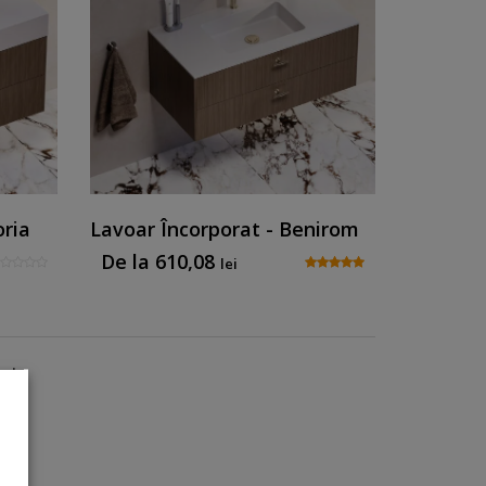
oria
Lavoar Încorporat - Benirom
De la
610,08
lei
tate
ncționalitate Personalizată
rt în baia dumneavoastră cu lavoarul încorporat
bil ce îmbină eleganța cu utilitatea.
periență plăcută, beneficiind de calitatea