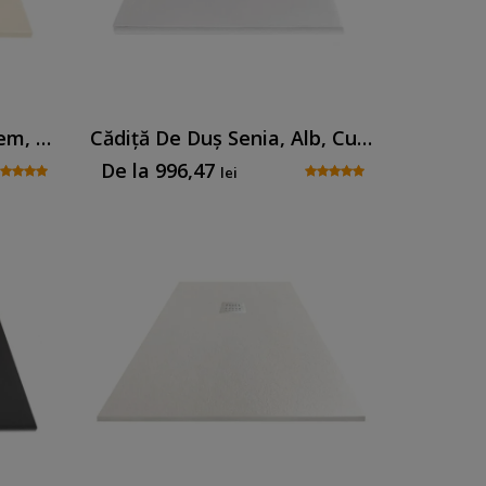
Cădiță De Duș Senia, Crem, Cu Sifon Inclus
Cădiță De Duș Senia, Alb, Cu Sifon Inclus
De la
996,47
lei