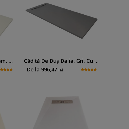
Cădiță De Duș Dalia, Crem, Cu Sifon Inclus
Cădiță De Duș Dalia, Gri, Cu Sifon Inclus
De la
996,47
lei