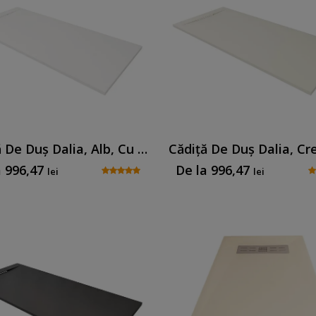
Cădiță De Duș Dalia, Alb, Cu Sifon Inclus
a
996,47
De la
996,47
lei
lei