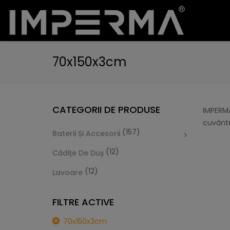
70x150x3cm
CATEGORII DE PRODUSE
IMPERMA
cuvântu
(157)
Baterii Și Accesorii
(12)
Cădițe De Duș
(12)
Lavoare
FILTRE ACTIVE
70x150x3cm