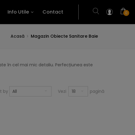
Info Utile
Contact
0
Acasă
Magazin Obiecte Sanitare Baie
te în cel mai mic detaliu. Perfecțiunea este
18
rt by
All
Vezi
pagină