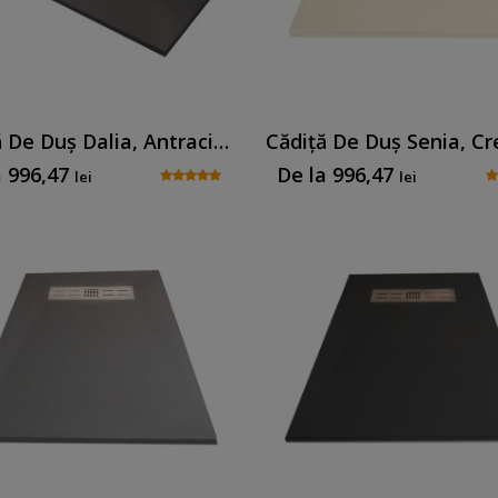
Cădiță De Duș Dalia, Antracit, Cu Sifon Inclus
a
996,47
De la
996,47
lei
lei