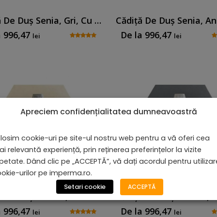
Cădiță De Duș Senia, Gri, Cu Sifon Inclus
a
996,47
De la
996,47
lei
lei
Apreciem confidențialitatea dumneavoastră
losim cookie-uri pe site-ul nostru web pentru a vă oferi cea
i relevantă experiență, prin reținerea preferințelor la vizite
petate. Dând clic pe „ACCEPTĂ”, vă dați acordul pentru utiliza
okie-urilor pe imperma.ro.
Setari cookie
ACCEPTĂ
Cădiță De Duș Serena, Crem, Cu Sifon Inclus
a
996,47
De la
996,47
lei
lei