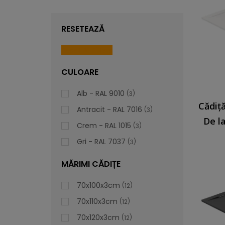
RESETEAZĂ
Reset All Filters
CULOARE
Alb - RAL 9010
3
Antracit - RAL 7016
3
De l
Crem - RAL 1015
3
Gri - RAL 7037
3
MĂRIMI CĂDIȚE
70x100x3cm
12
70x110x3cm
12
70x120x3cm
12