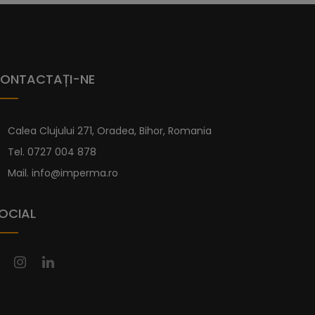
re este foarte diferită de modelul Serena și
datorită materialului din care este fabricată,
cădițe duș
Imperma este realizată dintr-un
 minerală și acoperit cu un strat de gel-coat.
ONTACTAȚI-NE
ru a le proteja de apa de mare. Fabricarea se face
i cădițe de duș o suprafață antiderapantă de gradul
Calea Clujului 271, Oradea, Bihor, Romania
Tel.
0727 004 878
e dimensiuni standard mai jos. Iar dacă nu
icita una personalizată pe pagina de
Cădițe
Mail.
info@imperma.ro
OCIAL
u Sifon Inclus