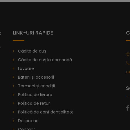
Vă prezentăm cădița de duș Dalia, ca
Senia, având o textură netedă, care 
oferă aderență maximă.
Colecția de
compus de rășină amestecat cu marmură
LINK-URI RAPIDE
C
Acest înveliș este utilizat de nave pent
în matriță prin turnare, oferind fiecăre
Cădițe de duș
3.
Cădițe de duș la comandă
Poți alege din peste 40 de variații d
Lavoare
găsești dimensiunea dorită, poți sol
Baterii și accesorii
de duș la comandă
.
Termeni și condiții
S
De la
996,47
lei
Politica de livrare
Politica de retur
Cădiță De Duș Dalia, Antracit, C
Politică de confidențialitate
Despre noi
Contact