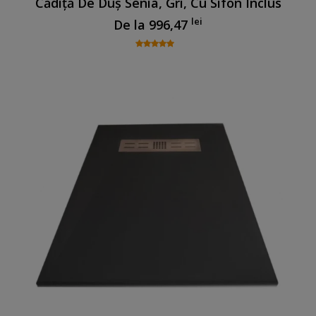
Cădiță De Duș Senia, Gri, Cu Sifon Inclus
lei
De la
996,47