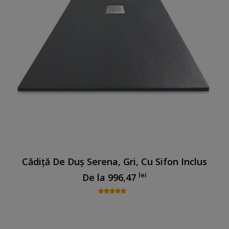
Cădiță De Duș Serena, Gri, Cu Sifon Inclus
lei
De la
996,47