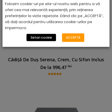
Folosim cookie-uri pe site-ul nostru web pentru a vă
oferi cea mai relevantă experiență, prin reținerea
preferințelor la vizite repetate. Dând clic pe „ACCEPTĂ”,
vă dați acordul pentru utilizarea cookie-urilor pe
imperma.ro.
Setari cookie
ACCEPTĂ
Cădiță De Duș Serena, Crem, Cu Sifon Inclus
lei
De la
996,47