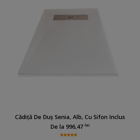
Cădiță De Duș Senia, Alb, Cu Sifon Inclus
lei
De la
996,47