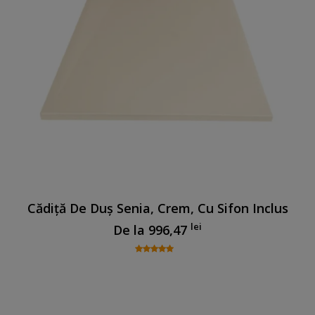
Cădiță De Duș Senia, Crem, Cu Sifon Inclus
lei
De la
996,47