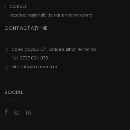
lei
De la
Contact
996,47
Rețeaua Națională de Parteneri Imperma
CONTACTAȚI-NE
Calea Clujului 271, Oradea, Bihor, Romania
Tel.
0727 004 878
Mail.
info@imperma.ro
SOCIAL