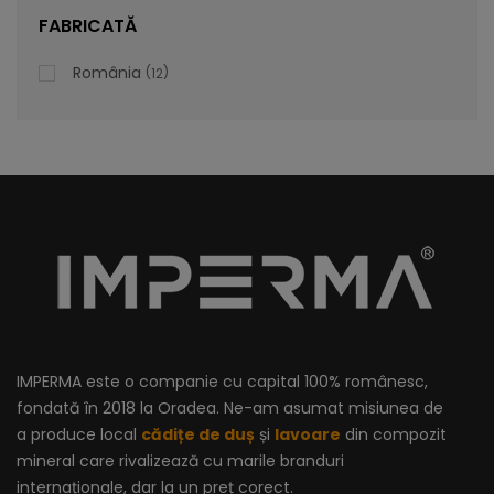
lei
De la
996,47
FABRICATĂ
România
12
IMPERMA este o companie cu capital 100% românesc,
fondată în 2018 la Oradea. Ne-am asumat misiunea de
a produce local
cădițe de duș
și
lavoare
din compozit
mineral care rivalizează cu marile branduri
internaționale, dar la un preț corect.