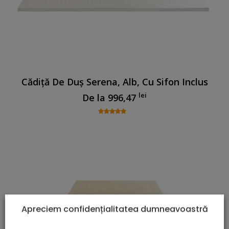
Cădiță De Duș Serena, Alb, Cu Sifon Inclus
lei
De la
996,47
Apreciem confidențialitatea dumneavoastră