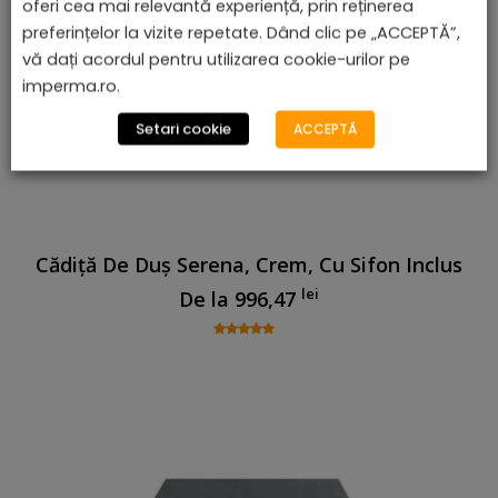
oferi cea mai relevantă experiență, prin reținerea
preferințelor la vizite repetate. Dând clic pe „ACCEPTĂ”,
vă dați acordul pentru utilizarea cookie-urilor pe
imperma.ro.
Setari cookie
ACCEPTĂ
Cădiță De Duș Serena, Crem, Cu Sifon Inclus
lei
De la
996,47