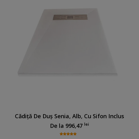
Cădiță De Duș Senia, Alb, Cu Sifon Inclus
lei
De la
996,47