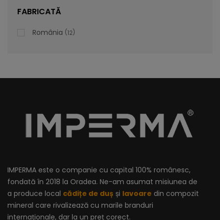
lei
De la
996,47
FABRICATĂ
România
12
IMPERMA este o companie cu capital 100% românesc,
fondată în 2018 la Oradea. Ne-am asumat misiunea de
a produce local
cădițe de duș
și
lavoare
din compozit
mineral care rivalizează cu marile branduri
internaționale, dar la un preț corect.