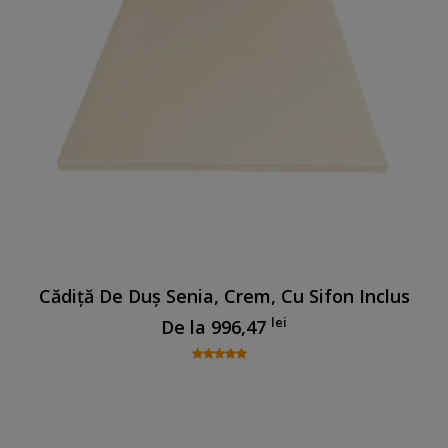
Cădiță De Duș Senia, Crem, Cu Sifon Inclus
lei
De la
996,47