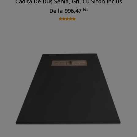
Cădiță De Duș Senia, Gri, Cu Sifon Inclus
lei
De la
996,47