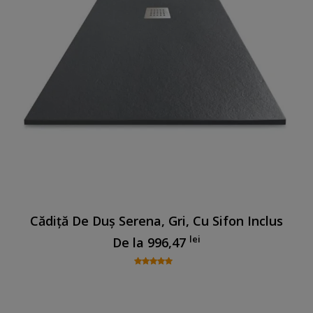
Cădiță De Duș Serena, Gri, Cu Sifon Inclus
lei
De la
996,47