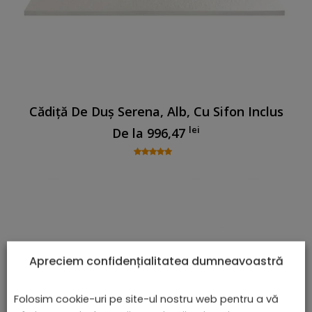
Cădiță De Duș Serena, Alb, Cu Sifon Inclus
lei
De la
996,47
Apreciem confidențialitatea dumneavoastră
Folosim cookie-uri pe site-ul nostru web pentru a vă