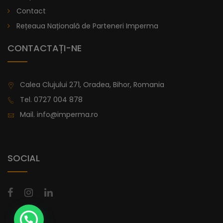
lei
De la
Contact
996,47
Rețeaua Națională de Parteneri Imperma
CONTACTAȚI-NE
Calea Clujului 271, Oradea, Bihor, Romania
Tel.
0727 004 878
Mail.
info@imperma.ro
SOCIAL