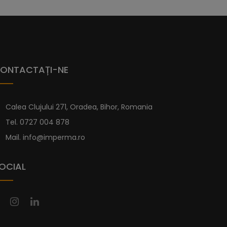
re este foarte diferită de modelul Serena și
datorită materialului din care este fabricată,
cădițe duș
Imperma este realizată dintr-un
 minerală și acoperit cu un strat de gel-coat.
ru a le proteja de apa de mare. Fabricarea se face
ONTACTAȚI-NE
i cădițe de duș o suprafață antiderapantă de gradul
Calea Clujului 271, Oradea, Bihor, Romania
e dimensiuni standard mai jos. Iar dacă nu
Tel.
0727 004 878
icita una personalizată pe pagina de
Cădițe
Mail.
info@imperma.ro
OCIAL
u Sifon Inclus