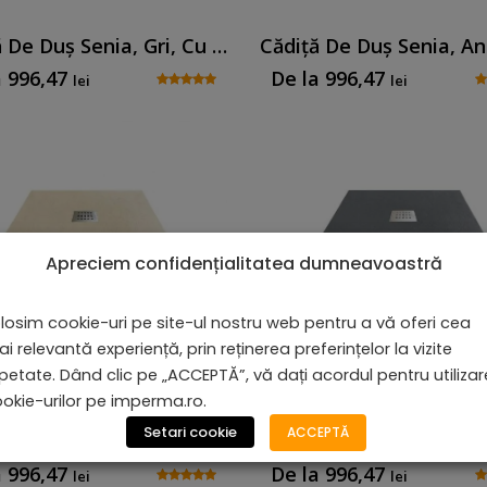
Cădiță De Duș Senia, Gri, Cu Sifon Inclus
a
996,47
De la
996,47
lei
lei
Apreciem confidențialitatea dumneavoastră
losim cookie-uri pe site-ul nostru web pentru a vă oferi cea
i relevantă experiență, prin reținerea preferințelor la vizite
petate. Dând clic pe „ACCEPTĂ”, vă dați acordul pentru utiliza
okie-urilor pe imperma.ro.
Setari cookie
ACCEPTĂ
Cădiță De Duș Serena, Crem, Cu Sifon Inclus
a
996,47
De la
996,47
lei
lei