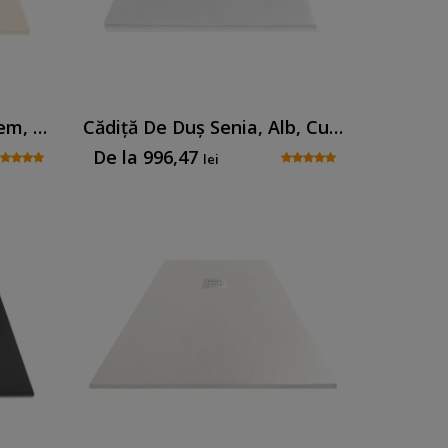
Cădiță De Duș Senia, Crem, Cu Sifon Inclus
Cădiță De Duș Senia, Alb, Cu Sifon Inclus
De la
996,47
lei