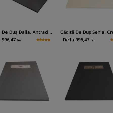
Cădiță De Duș Dalia, Antracit, Cu Sifon Inclus
a
996,47
De la
996,47
lei
lei