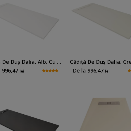
Cădiță De Duș Dalia, Alb, Cu Sifon Inclus
a
996,47
De la
996,47
lei
lei