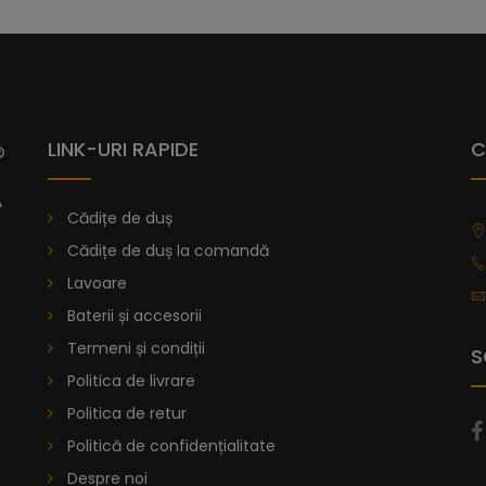
Vă prezentăm cădița de duș Dalia, ca
Senia, având o textură netedă, care 
oferă aderență maximă.
Colecția de
compus de rășină amestecat cu marmură
Acest înveliș este utilizat de nave pent
LINK-URI RAPIDE
C
în matriță prin turnare, oferind fiecăre
3.
Cădițe de duș
Poți alege din peste 40 de variații d
Cădițe de duș la comandă
găsești dimensiunea dorită, poți sol
Lavoare
de duș la comandă
.
Baterii și accesorii
De la
996,47
lei
Termeni și condiții
S
Politica de livrare
Politica de retur
Cădiță De Duș Dalia, Antracit, C
Politică de confidențialitate
Despre noi