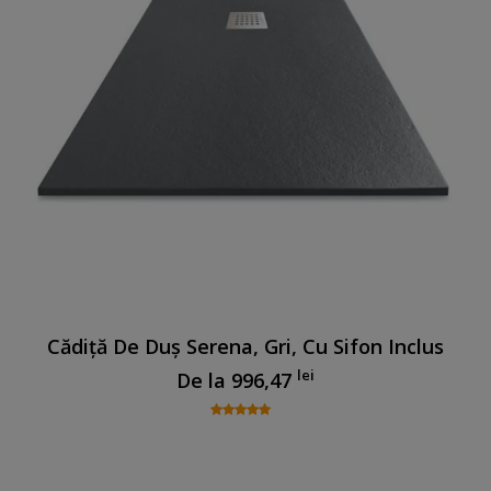
Cădiță De Duș Serena, Gri, Cu Sifon Inclus
lei
De la
996,47