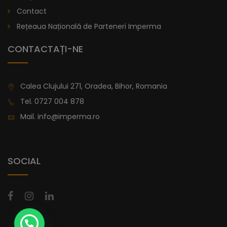
lei
De la
Contact
996,47
Rețeaua Națională de Parteneri Imperma
CONTACTAȚI-NE
Calea Clujului 271, Oradea, Bihor, Romania
Tel.
0727 004 878
Mail.
info@imperma.ro
SOCIAL