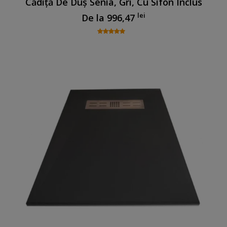
Cădiță De Duș Senia, Gri, Cu Sifon Inclus
lei
De la
996,47