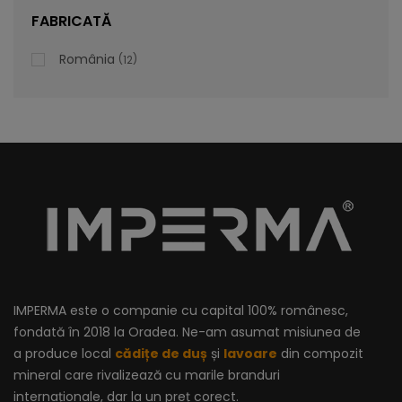
lei
De la
996,47
FABRICATĂ
România
12
IMPERMA este o companie cu capital 100% românesc,
fondată în 2018 la Oradea. Ne-am asumat misiunea de
a produce local
cădițe de duș
și
lavoare
din compozit
mineral care rivalizează cu marile branduri
internaționale, dar la un preț corect.