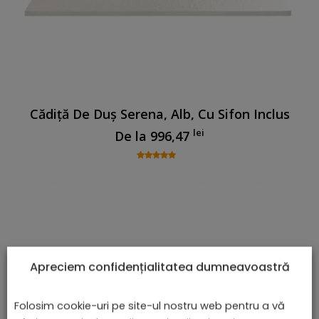
Cădiță De Duș Serena, Alb, Cu Sifon Inclus
lei
De la
996,47
Apreciem confidențialitatea dumneavoastră
Folosim cookie-uri pe site-ul nostru web pentru a vă