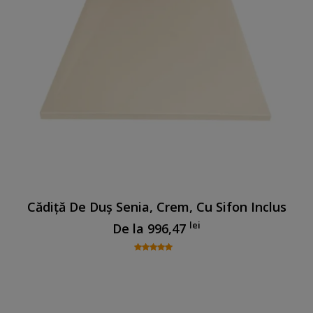
Cădiță De Duș Senia, Crem, Cu Sifon Inclus
lei
De la
996,47