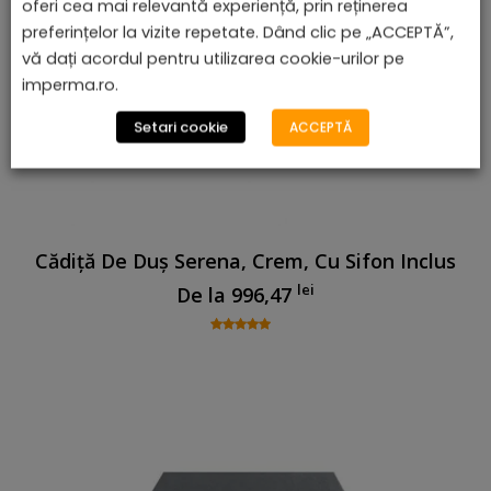
oferi cea mai relevantă experiență, prin reținerea
preferințelor la vizite repetate. Dând clic pe „ACCEPTĂ”,
vă dați acordul pentru utilizarea cookie-urilor pe
imperma.ro.
Setari cookie
ACCEPTĂ
Cădiță De Duș Serena, Crem, Cu Sifon Inclus
lei
De la
996,47