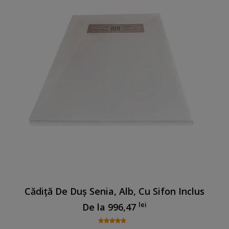
Cădiță De Duș Senia, Alb, Cu Sifon Inclus
lei
De la
996,47