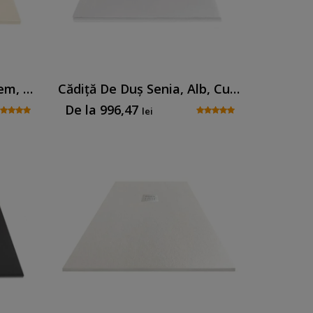
Cădiță De Duș Senia, Crem, Cu Sifon Inclus
Cădiță De Duș Senia, Alb, Cu Sifon Inclus
De la
996,47
lei