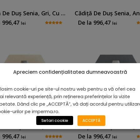
Cădiță De Duș Senia, Gri, Cu Sifon Inclus
a
996,47
De la
996,47
lei
lei
Apreciem confidențialitatea dumneavoastră
losim cookie-uri pe site-ul nostru web pentru a vă oferi cea
i relevantă experiență, prin reținerea preferințelor la vizite
petate. Dând clic pe „ACCEPTĂ”, vă dați acordul pentru utiliza
okie-urilor pe imperma.ro.
Setari cookie
ACCEPTĂ
Cădiță De Duș Serena, Crem, Cu Sifon Inclus
a
996,47
De la
996,47
lei
lei