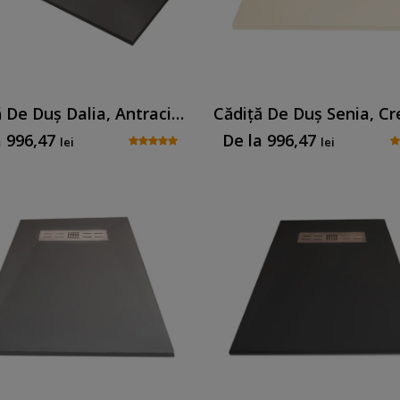
Cădiță De Duș Dalia, Antracit, Cu Sifon Inclus
a
996,47
De la
996,47
lei
lei