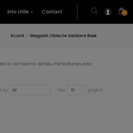
Info Utile
Contact
0
Acasă
Magazin Obiecte Sanitare Baie
te în cel mai mic detaliu. Perfecțiunea este
18
rt by
All
Vezi
pagină