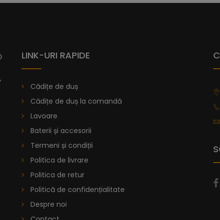
Vă prezentăm cădița de duș Dalia, ca
Senia, având o textură netedă, care 
oferă aderență maximă.
Colecția de
compus de rășină amestecat cu marmură
LINK-URI RAPIDE
C
Acest înveliș este utilizat de nave pent
în matriță prin turnare, oferind fiecăre
Cădițe de duș
3.
Cădițe de duș la comandă
Poți alege din peste 40 de variații d
Lavoare
găsești dimensiunea dorită, poți sol
Baterii și accesorii
de duș la comandă
.
Termeni și condiții
S
De la
996,47
lei
Politica de livrare
Politica de retur
Cădiță De Duș Dalia, Antracit, C
Politică de confidențialitate
Despre noi
Contact