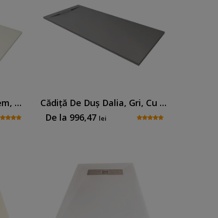
Cădiță De Duș Dalia, Crem, Cu Sifon Inclus
Cădiță De Duș Dalia, Gri, Cu Sifon Inclus
De la
996,47
lei