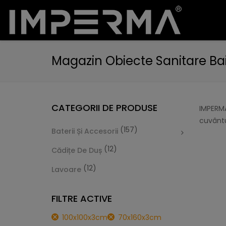
Magazin Obiecte Sanitare Ba
CATEGORII DE PRODUSE
IMPERMA
cuvântu
(157)
Baterii Și Accesorii
(12)
Cădițe De Duș
(12)
Lavoare
FILTRE ACTIVE
100x100x3cm
70x160x3cm