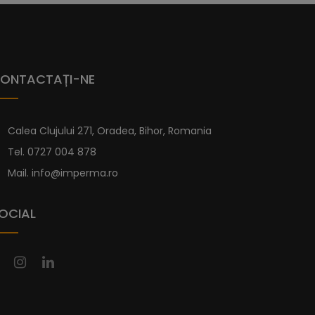
re este foarte diferită de modelul Serena și
datorită materialului din care este fabricată,
cădițe duș
Imperma este realizată dintr-un
 minerală și acoperit cu un strat de gel-coat.
ONTACTAȚI-NE
ru a le proteja de apa de mare. Fabricarea se face
i cădițe de duș o suprafață antiderapantă de gradul
Calea Clujului 271, Oradea, Bihor, Romania
Tel.
0727 004 878
e dimensiuni standard mai jos. Iar dacă nu
icita una personalizată pe pagina de
Cădițe
Mail.
info@imperma.ro
OCIAL
u Sifon Inclus