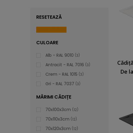
RESETEAZĂ
Reset All Filters
CULOARE
Alb - RAL 9010
3
Antracit - RAL 7016
3
De l
Crem - RAL 1015
3
Gri - RAL 7037
3
MĂRIMI CĂDIȚE
70x100x3cm
12
70x110x3cm
12
70x120x3cm
12