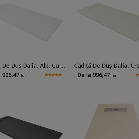
Cădiță De Duș Dalia, Alb, Cu Sifon Inclus
a
996,47
De la
996,47
lei
lei