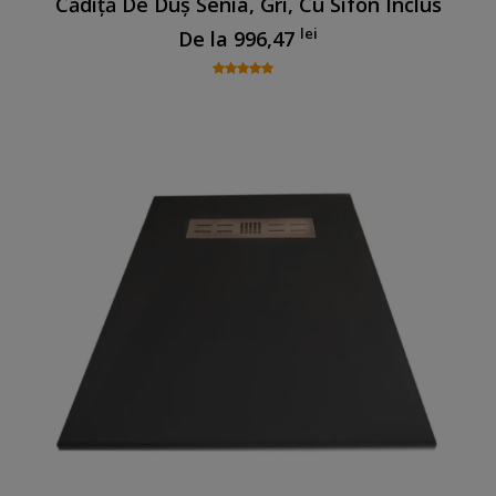
Cădiță De Duș Senia, Gri, Cu Sifon Inclus
lei
De la
996,47