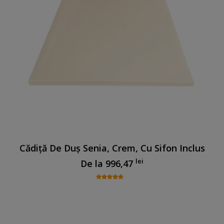
Cădiță De Duș Senia, Crem, Cu Sifon Inclus
lei
De la
996,47