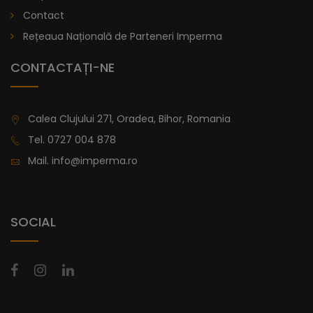
lei
De la
Contact
996,47
Rețeaua Națională de Parteneri Imperma
CONTACTAȚI-NE
Calea Clujului 271, Oradea, Bihor, Romania
Tel.
0727 004 878
Mail.
info@imperma.ro
SOCIAL