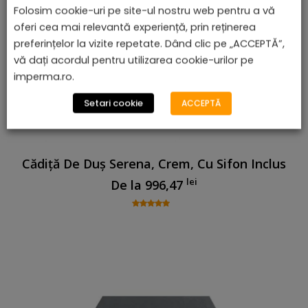
Folosim cookie-uri pe site-ul nostru web pentru a vă
oferi cea mai relevantă experiență, prin reținerea
preferințelor la vizite repetate. Dând clic pe „ACCEPTĂ”,
vă dați acordul pentru utilizarea cookie-urilor pe
imperma.ro.
Setari cookie
ACCEPTĂ
Cădiță De Duș Serena, Crem, Cu Sifon Inclus
lei
De la
996,47