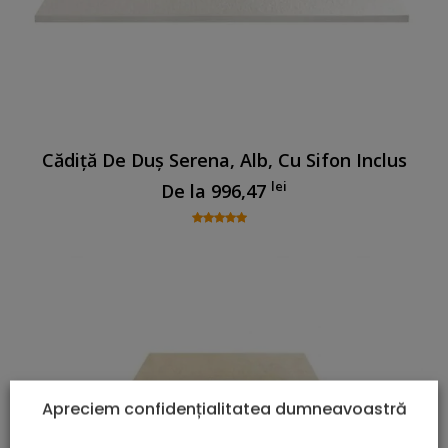
Cădiță De Duș Serena, Alb, Cu Sifon Inclus
lei
De la
996,47
Apreciem confidențialitatea dumneavoastră