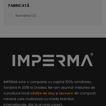
lei
De la
996,47
FABRICATĂ
România
12
IMPERMA este o companie cu capital 100% românesc,
fondată în 2018 la Oradea. Ne-am asumat misiunea de
a produce local
cădițe de duș
și
lavoare
din compozit
mineral care rivalizează cu marile branduri
internaționale, dar la un preț corect.