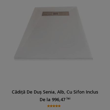
Cădiță De Duș Senia, Alb, Cu Sifon Inclus
lei
De la
996,47