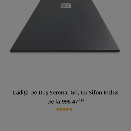
Cădiță De Duș Serena, Gri, Cu Sifon Inclus
lei
De la
996,47