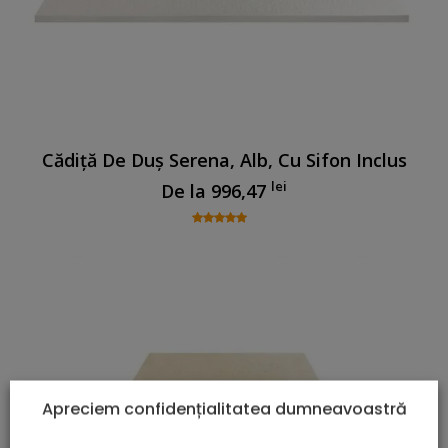
Cădiță De Duș Serena, Alb, Cu Sifon Inclus
lei
De la
996,47
Apreciem confidențialitatea dumneavoastră