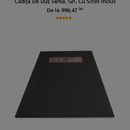
Cădiță De Duș Senia, Gri, Cu Sifon Inclus
lei
De la
996,47