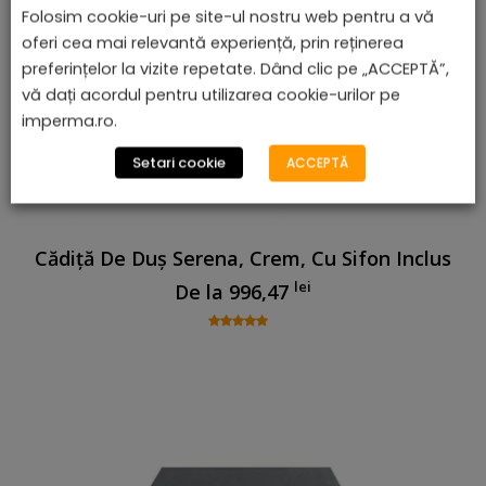
Folosim cookie-uri pe site-ul nostru web pentru a vă
oferi cea mai relevantă experiență, prin reținerea
preferințelor la vizite repetate. Dând clic pe „ACCEPTĂ”,
vă dați acordul pentru utilizarea cookie-urilor pe
imperma.ro.
Setari cookie
ACCEPTĂ
Cădiță De Duș Serena, Crem, Cu Sifon Inclus
lei
De la
996,47