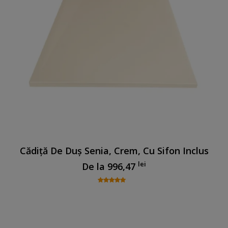
Cădiță De Duș Senia, Crem, Cu Sifon Inclus
lei
De la
996,47