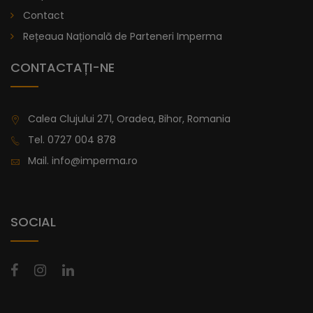
lei
De la
Contact
996,47
Rețeaua Națională de Parteneri Imperma
CONTACTAȚI-NE
Calea Clujului 271, Oradea, Bihor, Romania
Tel.
0727 004 878
Mail.
info@imperma.ro
SOCIAL