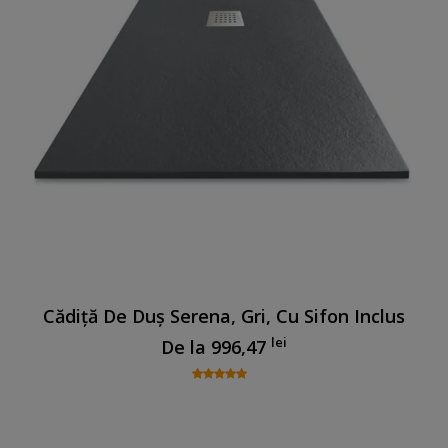
Cădiță De Duș Serena, Gri, Cu Sifon Inclus
lei
De la
996,47