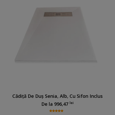
Cădiță De Duș Senia, Alb, Cu Sifon Inclus
lei
De la
996,47