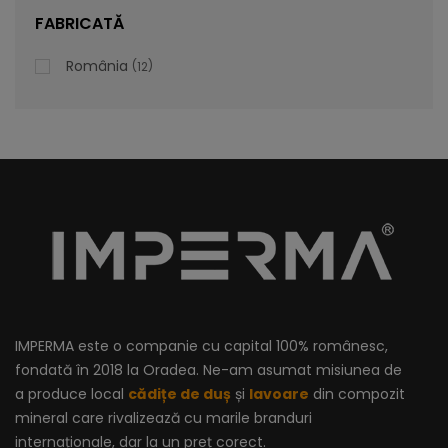
lei
De la
996,47
FABRICATĂ
România
12
IMPERMA este o companie cu capital 100% românesc,
fondată în 2018 la Oradea. Ne-am asumat misiunea de
a produce local
cădițe de duș
și
lavoare
din compozit
mineral care rivalizează cu marile branduri
internaționale, dar la un preț corect.