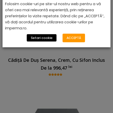
Folosim cookie-uri pe site-ul nostru web pentru a vă
oferi cea mai relevantă experiență, prin reținerea
preferințelor la vizite repetate. Dând clic pe „ACCEPTĂ”,
vă dați acordul pentru utilizarea cookie-urilor pe
imperma.ro.
Setari cookie
ACCEPTĂ
Cădiță De Duș Serena, Crem, Cu Sifon Inclus
lei
De la
996,47