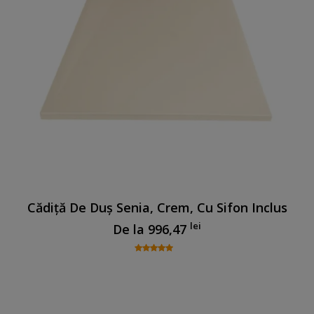
Cădiță De Duș Senia, Crem, Cu Sifon Inclus
lei
De la
996,47