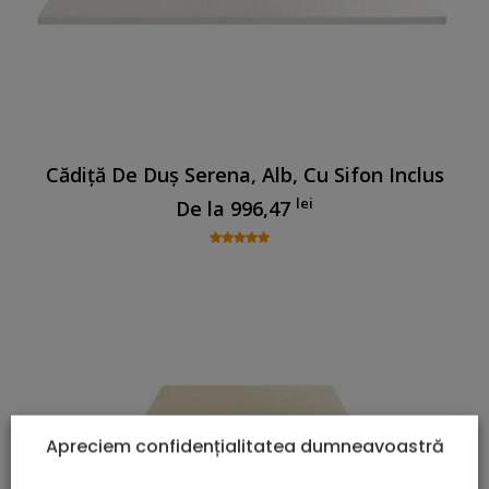
Cădiță De Duș Serena, Alb, Cu Sifon Inclus
lei
De la
996,47
Apreciem confidențialitatea dumneavoastră