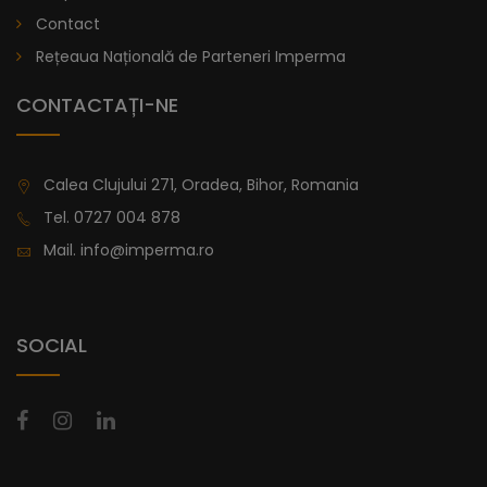
lei
De la
Contact
996,47
Rețeaua Națională de Parteneri Imperma
CONTACTAȚI-NE
Calea Clujului 271, Oradea, Bihor, Romania
Tel.
0727 004 878
Mail.
info@imperma.ro
SOCIAL