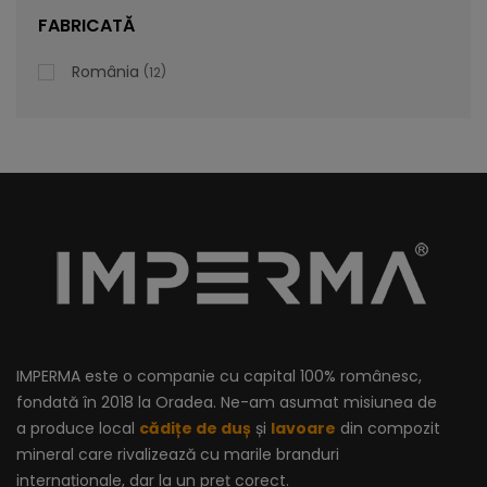
lei
De la
996,47
FABRICATĂ
România
12
IMPERMA este o companie cu capital 100% românesc,
fondată în 2018 la Oradea. Ne-am asumat misiunea de
a produce local
cădițe de duș
și
lavoare
din compozit
mineral care rivalizează cu marile branduri
internaționale, dar la un preț corect.