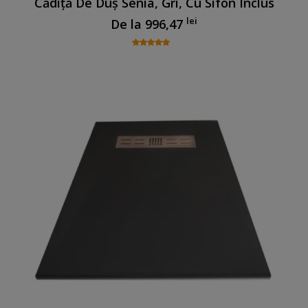
Cădiță De Duș Senia, Gri, Cu Sifon Inclus
lei
De la
996,47