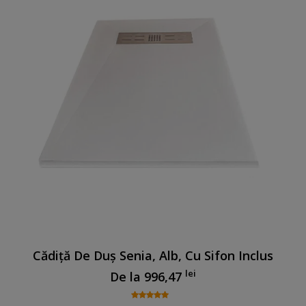
Cădiță De Duș Senia, Alb, Cu Sifon Inclus
lei
De la
996,47