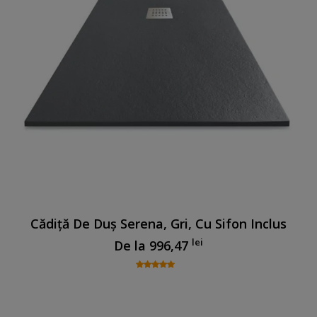
Cădiță De Duș Serena, Gri, Cu Sifon Inclus
lei
De la
996,47