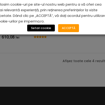
losim cookie-uri pe site-ul nostru web pentru a vă oferi cea
i relevantă experiență, prin reținerea preferințelor la vizite
petate. Dând clic pe „ACCEPTĂ”, vă dați acordul pentru utiliza
okie-urilor pe imperma.ro.
Setari cookie
ACCEPTĂ
r Încorporat - Benirom
a
610,08
lei
Lavoar Încastrat - Romana
Afișez toate cele 4 rezul
Lavoar Încorporat Romana – Design Cont
Descoperiți intersecția dintre eleganță și
Romana. Optați pentru o piesă personaliz
preferințele și stilul dvs. unic.
De la
1.016,81
lei