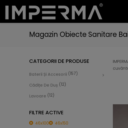
Magazin Obiecte Sanitare Ba
CATEGORII DE PRODUSE
IMPERMA
cuvântu
(157)
Baterii Și Accesorii
(12)
Cădițe De Duș
(12)
Lavoare
FILTRE ACTIVE
46x100
46x150