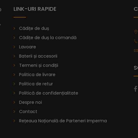
LINK-URI RAPIDE
C
Lavoar Suspendat - Bianca
Cădițe de duș
Lavoar Suspendat Bianca – Estetica și Fu
Cădițe de duș la comandă
Adăugați o notă de rafinament și confo
Lavoare
Bianca, un element de design personaliza
Baterii și accesorii
Transformați fiecare dimineață într-o ex
premium a materialelor și de finisajele 
Termeni și condiții
S
Politica de livrare
De la
1.320,84
lei
Politica de retur
Politică de confidențialitate
Lavoar Cu Bordură - Vitoria
Despre noi
Contact
Rețeaua Națională de Parteneri Imperma
De la
914,11
lei