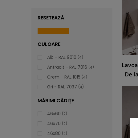
RESETEAZĂ
Reset All Filters
CULOARE
Alb - RAL 9010
4
Lavoa
Antracit - RAL 7016
4
De l
Crem - RAL 1015
4
Gri - RAL 7037
4
MĂRIMI CĂDIȚE
46x60
2
46x70
2
46x80
2