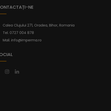
ONTACTAȚI-NE
ncționalitate Personalizată
Calea Clujului 271, Oradea, Bihor, Romania
Tel.
0727 004 878
rt în baia dumneavoastră cu lavoarul încorporat
bil ce îmbină eleganța cu utilitatea.
Mail.
info@imperma.ro
periență plăcută, beneficiind de calitatea
impecabile ale acestui produs.
OCIAL