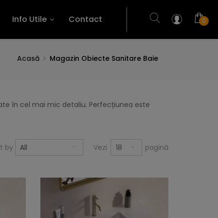
Info Utile
Contact
0
Acasă
Magazin Obiecte Sanitare Baie
te în cel mai mic detaliu. Perfecțiunea este
18
rt by
All
Vezi
pagină