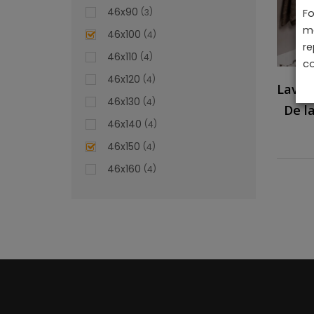
46x90
Fo
3
ma
46x100
4
re
46x110
4
co
46x120
4
Lavoa
46x130
4
De l
46x140
4
46x150
4
46x160
4