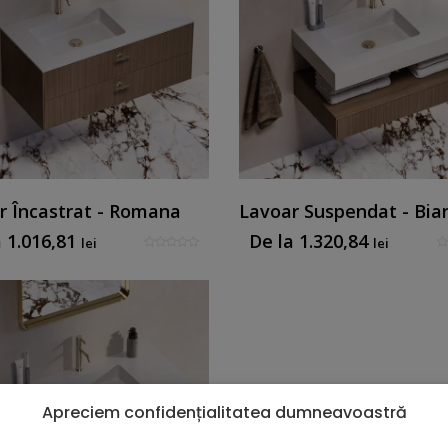
r Încastrat - Romana
Lavoar Suspendat - Bia
a
1.016,81
De la
1.320,84
lei
lei
Apreciem confidențialitatea dumneavoastră